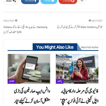
Facebook
Twitter
Google+
Share
PREV POST
NEXT POST
خلا میں Data Centers قائم کرنے کی تیاری شروع
Samsung نے جدید AI فیچرز کے ساتھ Galaxy
S26 متعارف کرا دیا
You Might Also Like
More From Author
پاکستان
ٹیکنالوجی
فائیو جی کی مرحلہ وار کامیابی،
واٹس ایپ صارفین کی بڑی
ایپل کمپنی نے آئی فونز پر ‘پیچ’
مشکل آسان کرنے کیلئے تیار