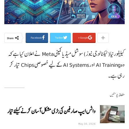
Facebook
Twitter
Google+
Share
کیلیفورنیا(ٹیکنالوجی نیوز) سوشل میڈیا کمپنی Meta نے اعلان کیا ہے کہ
وہ AI Training اور AI Systems کے لیے خصوصی Chips تیار کر
رہی ہے۔
متعلقہ پوسٹیں
واٹس ایپ صارفین کی بڑی مشکل آسان کرنے کیلئے تیار
May 30, 2026