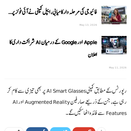
فائیو جی کی مرحلہ وار کامیابی، ایپل کمپنی نے آئی فونز پر…
May 13, 2026
Apple اور Google کے درمیان AI شراکت داری کا
اعلان
May 11, 2026
رپورٹس کے مطابق کمپنی AI Smart Glasses پر بھی تیزی سے کام کر
رہی ہے، جن کے ذریعے صارفین Augmented Reality اور AI
Features سے فائدہ اٹھا سکیں گے۔