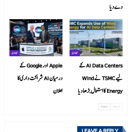
دے دیا
ٹیکنالوجی
ٹیکنالوجی
AI Data Centers کے
Apple اور Google کے
لیے TSMC نے Wind
درمیان AI شراکت داری کا
Energy کا استعمال بڑھا دیا
اعلان
NEXT
PREV
LEAVE A REPLY