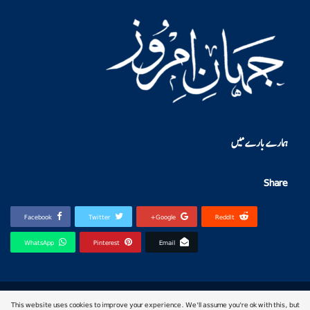
ہمارے بارے میں
Share
Facebook
Twitter
Google+
ReddIt
WhatsApp
Pinterest
Email
© 2026 - jahan-e-imroz. All Rights Reserved.
This website uses cookies to improve your experience. We'll assume you're ok with this, but