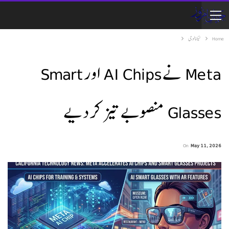
ٹیکنالوجی
Home
Meta نے AI Chips اور Smart
Glasses منصوبے تیز کر دیے
On
May 11, 2026