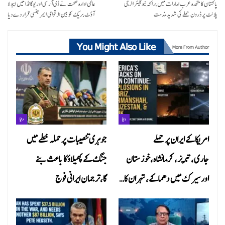
پاکستان کا متحدہ عرب امارات میں براکہ نیوکلیئر انرجی
عالمی ادارہ صحت نے ڈی آر سی اور یوگانڈا میں ایبولا
پلانٹ پر ڈرون حملے کی شدید مذمت
آؤٹ بریک کو بین الاقوامی ایمرجنسی قرار دے دیا
You Might Also Like
More From Author
دنیا
دنیا
امریکا کے ایران پر حملے
جوہری تنصیبات پر حملہ خطے میں
جاری،تبریز، کرمانشاہ،خوزستان
جنگ کے پھیلاؤ کا باعث بنے
اور سیرک میں دھماکے، تہران کا…
گا،ترجمان ایرانی فوج