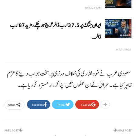
Jul 22, 2026
ایران جنگ پر 37.5 ارب ڈالر خرچ ہوچکے،مزید87 ارب
ڈالر…
Jul 22, 2026
سعودی عرب نے خودمختاری کی خلاف ورزی پر سخت جواب دینے کا عزم
ظاہر کیا ہے۔ عراق نے ان حملوں میں اپنا کردار مسترد کر دیا ہے۔
Facebook
Twitter
Google+
Share
PREV POST
NEXT POST