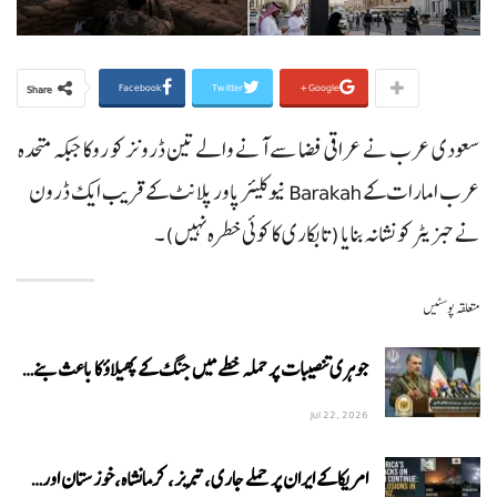
Facebook
Twitter
Google+
Share
سعودی عرب نے عراقی فضا سے آنے والے تین ڈرونز کو روکا جبکہ متحدہ
عرب امارات کے Barakah نیوکلیئر پاور پلانٹ کے قریب ایک ڈرون
نے جنریٹر کو نشانہ بنایا (تابکاری کا کوئی خطرہ نہیں)۔
متعلقہ پوسٹیں
جوہری تنصیبات پر حملہ خطے میں جنگ کے پھیلاؤ کا باعث بنے…
Jul 22, 2026
امریکا کے ایران پر حملے جاری،تبریز، کرمانشاہ،خوزستان اور…