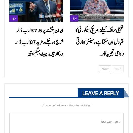
امریکہ
امریکہ
خلیجی ممالک کیلئے امریکی سیکورٹی کا
ایران جنگ پر 37.5 ارب ڈالر
متبادل بن سکتا ہے ،سینئر بھارتی
خرچ ہوچکے،مزید87 ارب ڈالر
دفاعی تجزیہ کار…
درکارہیں،پیٹ ہیگسیتھ
NEXT
PREV
LEAVE A REPLY
Your email address will not be published.