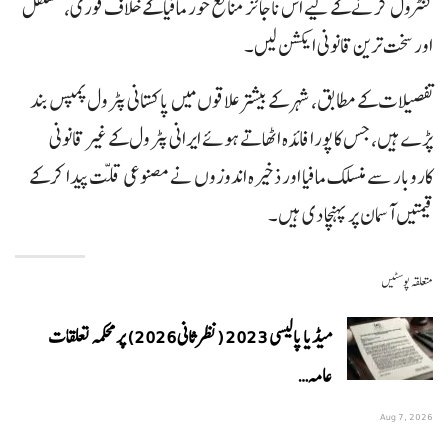
کنٹرول کرنے کے لیے اس ناجائز منافع خور مافیا کے خلاف فوری، مستقل
اور سخت ترین قانونی ایکشن لیں۔
تفصیلات کے مطابق، شہر کے بیشتر علاقوں میں پاکستانی پٹرول پمپس بند
پڑے ہیں، جس کا پورا فائدہ اٹھاتے ہوئے ایرانی پٹرول کے غیر قانونی
کاروبار سے منسلک مافیا اور ذخیرہ اندوزوں نے مصنوعی قلت پیدا کر کے
قیمتیں آسمان پر پہنچا دی ہیں۔
متعلقہ پوسٹیں
میڈیا پالیسی 2023 (نظرثانی 2026) پر محکمہ تعلقات
عامہ…
Aug 7, 2026