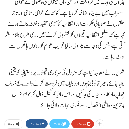
پٹرول کی بلیک میں فروخت اور من مانی قیمتوں کی وصولی نے عوامی
اضطراب میں بے پناہ اضافہ کر دیا ہے۔کوئٹہ کے عوامی، سماجی اور تاجر
حلقوں نے صوبائی حکومت اور انتظامیہ کو کڑی تنقید کا نشانہ بناتے ہوئے
کہا ہے کہ ضلعی انتظامیہ قیمتوں کو کنٹرول کرنے میں بری طرح ناکام نظر
آتی ہے، جس کی وجہ سے پٹرول مافیا غریب عوام کو دونوں ہاتھوں سے
لوٹ رہا ہے۔
شہریوں نے مطالبہ کیا ہے کہ پٹرول کی سرکاری قیمتوں پر دستیابی کو یقینی
بنایا جائے، غیر قانونی پمپوں اور بلیک میں فروخت کرنے والوں کے خلاف
چھاپہ مار کارروائیاں کی جائیں اور اس مافیا کو نکیل ڈال کر عوام کو اس
بدترین معاشی استحصال سے فوری نجات دلائی جائے۔
Facebook
Twitter
Google+
Share