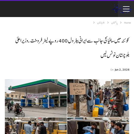
Home
پاکستان
بلوچستان
کوئٹہ میں مافیا کی جانب سے ایرانی پٹرول 400 روپے لیٹر فروخت ،وزیراعلیٰ
بلوچستان نوٹس لیں
On
Jun 2, 2026