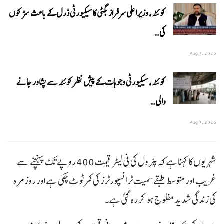
کوئٹہ، وزیراعلی سرفراز بگٹی کا سیکیورٹی ڈرل کے باعث سڑکوں
کی…
Aug 7, 2026
کوئٹہ، سیکیورٹی وجوہات کے پیش نظر کوئٹہ سے پشاور جانے
والی…
Aug 7, 2026
شہریوں کا کہنا ہے کہ پٹرول کی فی لیٹر قیمت 400 روپے تک پہنچنے سے
غریب اور متوسط طبقے سمیت ٹرانسپورٹرز کی کمر ٹوٹ چکی ہے اور روزمرہ
کی زندگی شدید مفلوج ہو کر رہ گئی ہے۔