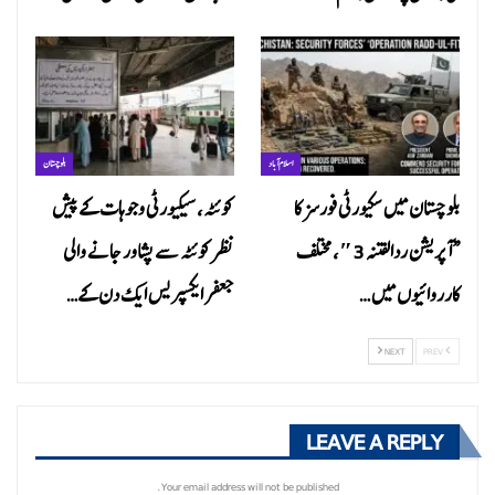
اسلام آباد
بلوچستان
بلوچستان میں سکیورٹی فورسز کا
کوئٹہ، سیکیورٹی وجوہات کے پیش
“آپریشن ردالفتنہ 3″، مختلف
نظر کوئٹہ سے پشاور جانے والی
کارروائیوں میں…
جعفر ایکسپریس ایک دن کے…
NEXT
PREV
LEAVE A REPLY
Your email address will not be published.