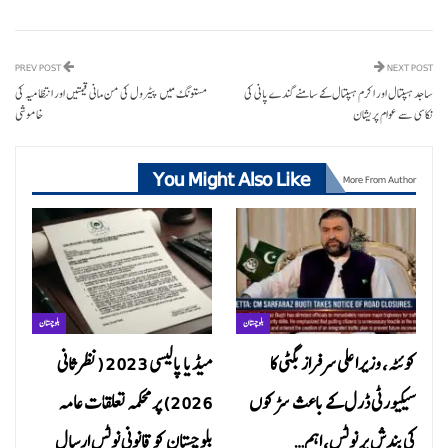
PREV POST
NEXT POST
ساجد ہسپتال اور اکرم ہسپتال کے سامنے گندے پانی کی
مستونگ میں پیٹرول کی من مانی قیمتیں اور انتظامیہ کی
نکاسی سے عوام پریشان
خاموشی
You Might Also Like
More From Author
بلوچستان
بلوچستان
کوئٹہ، وزیراعلی سرفراز بگٹی کا
میڈیا پالیسی 2023 (نظرثانی
سیکیورٹی ڈرل کے باعث سڑکوں
2026) پر محکمہ تعلقات عامہ
کی بندش پر نوٹس، اہم…
بلوچستان کو قانونی نوٹس ارسال