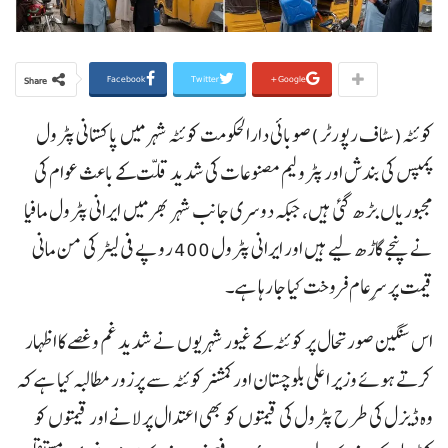
Facebook
Twitter
Google+
Share
کوئٹہ(سٹاف رپورٹر )صوبائی دارالحکومت کوئٹہ شہر میں پاکستانی پٹرول
پمپس کی بندش اور پٹرولیم مصنوعات کی شدید قلت کے باعث عوام کی
مجبوریاں بڑھ گئی ہیں، جبکہ دوسری جانب شہر بھر میں ایرانی پٹرول مافیا
نے پنجے گاڑھ لیے ہیں اور ایرانی پٹرول 400 روپے فی لیٹر کی من مانی
قیمت پر سرِعام فروخت کیا جا رہا ہے۔
اس سنگین صورتحال پر کوئٹہ کے غیور شہریوں نے شدید غم و غصے کا اظہار
کرتے ہوئے وزیر اعلی بلوچستان اور کمشنر کوئٹہ سے پرزور مطالبہ کیا ہے کہ
وہ ڈیزل کی طرح پٹرول کی قیمتوں کو بھی اعتدال پر لانے اور قیمتوں کو