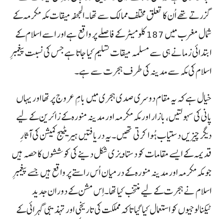
گزرتے تھے اُن کا تعلق مختلف ممالک سے تھا۔الجحفہ میقات مکہ مکرمہ کے
شمال مغرب میں 187 کلومیٹر کے فاصلے پر واقع ہے اور اسے اسلام کے
ابتدائی زمانے ہی سے مسلمہ میقات تسلیم کیا جاتا ہے جس کی نسبت پیغمبرِ
اسلام کی مکہ سے مدینہ کی طرف ہجرت سے ہے۔
خیال ہے کہ یہ مقام دوسری صدی ہجری میں بامِ عروج پر تھا اور یہاں
پانی کی سہولتیں، بازار اور مکہ مکرمہ اور مدینہ منورہ کے زائرین کے لیے
دیگر چیزیں دستیاب ہُوا کرتی تھیں۔یہ دریافتیں ہیریٹیج کمیشن کی آثارِ
قدیمہ کے ایسے مقامات کو دستاویزی شکل دینے کی کوششوں کا حصہ ہیں
جو مکہ مکرمہ اور مدینہ منورہ کے درمیان اُس راستے پر واقع ہیں جسے پیغمبرِ
اسلام نے ہجرت کے لیے منتخب کیا تھا۔اِس مشن کے دوران جدید
ٹیکنالوجیوں کو استعمال کیا گیا تاکہ مملکت کی تاریخی اور تہذیبی گہرائی کے