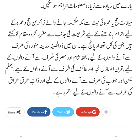
بارے میں زیادہ سے زیادہ معلومات فراہم ہو سکیں۔
میقات حج یا عمرہ کی نیت سے مکہ مکرمہ جانے والے زائرین حج و عمرہ کے
لیے احرام باندھنے کے لیے شریعت کی جانب سے مقرر کردہ مقام کو کہتے
ہیں جن کی کل تعدادپانچ ہے ۔ان میں ذوالحلیفہ مدینہ منورہ کی طرف
سے آنے والوں کے لیے،جحفہ شام اور مصر کی طرف سے آنے والوں کے
لیے،قرن المنازل نجد اور طائف کی طرف سے آنے والوں کے لیے،یلملم
یمن اور جنوب کی طرف سے آنے والوں کے لیے اور ذاتِ عرق عراق
کی طرف سے آنے والوں کے لیے مقرر ہے۔
Facebook
Twitter
Google+
Share