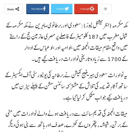
Facebook
Twitter
Google+
Share
مکہ مکرمہ (انٹرنیشنل نیوز):سعودی اور برطانوی ماہرین نے مکہ مکرمہ کے
شمال مغرب میں 187 کلومیٹر کے فاصلے پر مصری عازمین حج کے راستے
میں واقع مقام میقات الجحفہ میں بنو امیہ اور بنو عباس کے ادوار
کے 1700 سے زیادہ تاریخی نوادرات دریافت کیے ہیں۔
یہ نوادرات سعودی ہیریٹیج کمیشن نے برطانیہ کی یونیورسٹی آف ایکسیٹر کے
ساتھ آثارِ قدیمہ کی تلاش کے مشترکہ سائنسی مشن کے پہلے سیزن میں
دریافت کیے جو اب مکمل کر لیا گیا ہے۔
میقات الجحفہ کی قدیم سائٹ سےدریافت ہونے والے نوادرات میں مٹی
کے برتن، شیشہ، پتھروں کے ٹکڑے، صدف اور ہاتھ سے بنی ہوئی دیگر