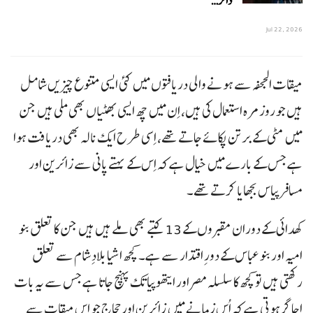
ڈالر…
Jul 22, 2026
میقات الجحفہ سے ہونے والی دریافتوں میں کئی ایسی متنوع چیزیں شامل
ہیں جو روز مرہ استعمال کی ہیں، اِن میں چھ ایسی بھٹیاں بھی ملی ہیں جن
میں مٹی کے برتن پکائے جاتے تھے، اِسی طرح ایک نالہ بھی دریافت ہوا
ہے جس کے بارے میں خیال ہے کہ اِس کے بہتے پانی سے زائرین اور
مسافر پیاس بجھایا کرتے تھے۔
کھدائی کے دوران مقبروں کے 13 کتبے بھی ملے ہیں ہیں جن کا تعلق بنو
امیہ اور بنو عباس کے دورِ اقتدار سے ہے۔ کچھ اشیا بلادِ شام سے تعلق
رکھتی ہیں تو کچھ کا سلسلہ مصر اور ایتھوپیا تک پہنچ جاتا ہے جس سے یہ بات
اجاگر ہوتی ہے کہ اُس زمانے میں زائرین اور حجاج جو اِس میقات سے