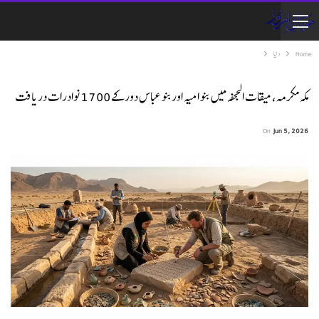
Home
دنیا
مکہ مکرمہ، میقات الجحفہ میں بنو امیہ اور بنو عباس دور کے 1700 نوادرات دریافت
On
Jun 5, 2026