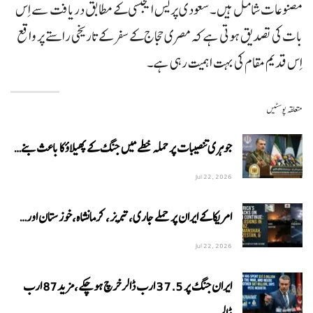
مصنوعات شامل ہیں۔سعودی پریس ایجنسی کے مطابق دریافت سے اِس
بات کی تصدیق ہوتی ہے کہ مصری حجاج کے سفر کے تاریخی راستے پر واقع
اِس قدیم مقام کی بہت اہمیت رہی ہے۔
متعلقہ پوسٹیں
جوہری تنصیبات پر حملہ خطے میں جنگ کے پھیلاؤ کا باعث بنے…
Jul 22, 2026
امریکا کے ایران پر حملے جاری،تبریز، کرمانشاہ،خوزستان اور…
Jul 22, 2026
ایران جنگ پر 37.5 ارب ڈالر خرچ ہوچکے،مزید87 ارب