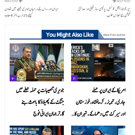
PREV POST
NEXT POST
سپریم جوڈیشل کونسل، پالیسی ساز کمیٹی اور عدالتی
‏ایران اور روس کے درمیان جوہری شعبے میں تعاون
کمیشن کے اجلاس طلب
کیلئے 25 ارب ڈالر کا معاہدہ
You Might Also Like
More From Author
دنیا
دنیا
امریکا کے ایران پر حملے
جوہری تنصیبات پر حملہ خطے میں
جاری،تبریز، کرمانشاہ،خوزستان
جنگ کے پھیلاؤ کا باعث بنے
اور سیرک میں دھماکے، تہران کا…
گا،ترجمان ایرانی فوج