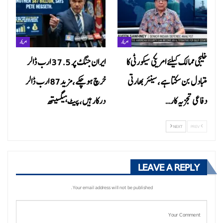
امریکہ
امریکہ
خلیجی ممالک کیلئے امریکی سیکورٹی کا
ایران جنگ پر 37.5 ارب ڈالر
متبادل بن سکتا ہے ،سینئر بھارتی
خرچ ہوچکے،مزید87 ارب ڈالر
دفاعی تجزیہ کار…
درکارہیں،پیٹ ہیگسیتھ
NEXT
PREV
LEAVE A REPLY
Your email address will not be published.