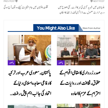
PREV POST
NEXT POST
بلوچستان میں شدید گرمی کی لہر کا الرٹ، کئی اضلاع میں
گلگت بلتستان میں عام انتخابات کیلئے ووٹنگ آج ہوگی
درجہ حرارت معمول سے 7 ڈگری تک بڑھنے کا امکان
You Might Also Like
More From Author
پاکستان
پاکستان
صدر زرداری کا مقامی اقوام کے
پاکستان، سعودی عرب اور ترکیہ
حقوق، ثقافت اور روایات کے
کا دفاعی معاہدہ اسلامی دنیا کے
احترام کے عزم کا اعادہ
اتحاد کی جانب اہم پیش رفت…