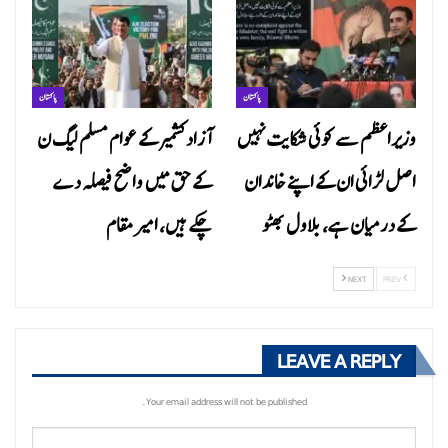
پاکستان
پاکستان
وزیراعظم سے کوئی شکایت نہیں
آزاد کشمیر کے عوام مسلم لیگ ن
اصل لڑائی ان کے اپنے خاندان
کے حق میں واضح فیصلہ دے
کے درمیان ہے، بلاول بھٹو
چکے ہیں، امیر مقام
NEXT
PREV
LEAVE A REPLY
Your email address will not be published.