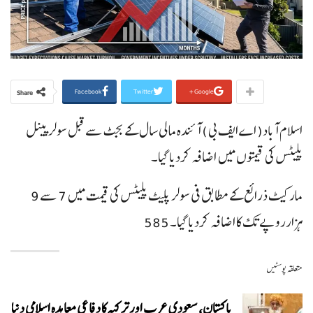
Facebook
Twitter
Google+
Share
اسلام آباد( اے ایف بی ) آئندہ مالی سال کے بجٹ سے قبل سولر پینل
پلیٹس کی قیمتوں میں اضافہ کردیا گیا۔
مارکیٹ ذرائع کے مطابق فی سولر پلیٹ پلیٹس کی قیمت میں 7 سے 9
ہزارروپے تک کا اضافہ کردیا گیا۔ 585
متعلقہ پوسٹیں
پاکستان، سعودی عرب اور ترکیہ کا دفاعی معاہدہ اسلامی دنیا