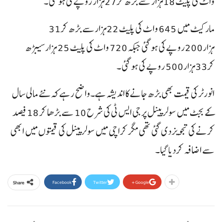
واٹ کی پلیٹ 18ہزار سے بڑھ کر27ہزار روپے کی ہوگئی۔
مارکیٹ میں 645 واٹ کی پلیٹ 22ہزارسے بڑھ کر31
ہزار200روپے کی ہوگئی جبکہ 720 واٹ کی پلیٹ 25 ہزارسیبڑھ
کر33ہزار500 روپے کی ہوگئی۔
انورٹر کی قیمت بھی بڑھ جانے کا اندیشہ ہے۔واضح رہے کہ نئے مالی سال
کے بجٹ میں سولرپینل پر جی ایس ٹی کی شرح 10 سے بڑھا کر 18 فیصد
کرنے کی تجویزدی گئی تھی مگر کراچی میں سولرپینل کی قیمتوں میں ابھی
سے اضافہ کردیا گیا۔
Facebook
Twitter
Google+
Share