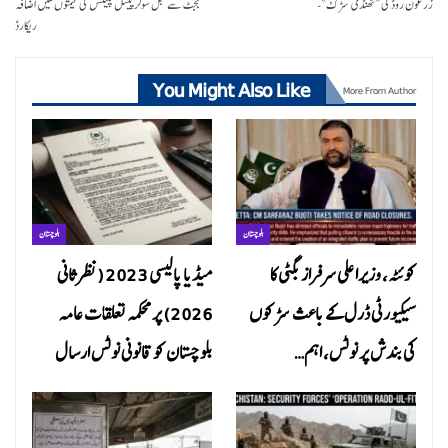
زرغون روڈ کی “ٹھنڈی سڑک”-
بجٹ سے قبل سولر پینل پلیٹس کی قیمتوں میں اضافہ
ریکارڈ
You Might Also Like
More From Author
بلوچستان
بلوچستان
کوئٹہ، وزیراعلی سرفراز بگٹی کا
میڈیا پالیسی 2023 (نظرثانی
سیکیورٹی ڈرل کے باعث سڑکوں
2026) پر محکمہ تعلقات عامہ
کی بندش پر نوٹس، اہم…
بلوچستان کو قانونی نوٹس ارسال