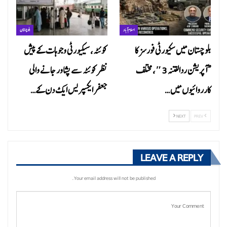
اسلام آباد
بلوچستان
بلوچستان میں سکیورٹی فورسز کا
کوئٹہ، سیکیورٹی وجوہات کے پیش
“آپریشن ردالفتنہ 3″، مختلف
نظر کوئٹہ سے پشاور جانے والی
کارروائیوں میں…
جعفر ایکسپریس ایک دن کے…
NEXT
PREV
LEAVE A REPLY
Your email address will not be published.