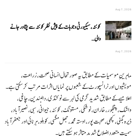
Aug 7, 2026
کوئٹہ، سیکیورٹی وجوہات کے پیش نظر کوئٹہ سے پشاور جانے
والی…
Aug 7, 2026
ماہرینِ موسمیات کے مطابق یہ صورتحال انسانی صحت، زراعت،
مویشیوں اور ٹرانسپورٹ کے شعبوں پر نمایاں اثرات مرتب کر سکتی ہے۔
اعلامیے کے مطابق شدید گرمی کی لہر سے نوکنڈی، دالبندین، چاغی،
واشک، پنجگور، خاران، نوشکی، مستونگ، کوئٹہ، جیوانی، سبی، نصیرآباد،
ڈیرہ بگٹی، کچھی، صحبت پور، اوستہ محمد، جھل مگسی، کوہلو، ہرنائی اور جعفرآباد
سمیت متعدد اضلاع شدید متاثر ہو سکتے ہیں۔