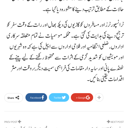
حالات کے مطابق ترتیب دینے کا مشورہ دیا گیا ہے۔
ٹرانسپورٹرز اور مسافروں کو گاڑیوں کی دیکھ بھال اور رات کے وقت سفر کو
ترجیح دینے کی ہدایت کی گئی ہے۔ محکمہ موسمیات نے تمام متعلقہ سرکاری
اداروں، ضلعی انتظامیہ اور فلاحی اداروں سے اپیل کی ہے کہ وہ شہریوں
اور مویشیوں کو شدید گرمی کے اثرات سے محفوظ رکھنے کے لیے پینے کے
ٹھنڈے پانی اور سایہ دار مقامات کی فراہمی سمیت دیگر بروقت اور مثر
اقدامات یقینی بنائیں۔
Facebook
Twitter
Google+
Share
PREV POST
NEXT POST