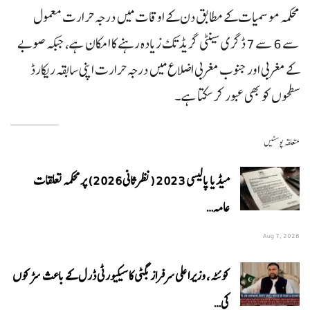
محکمہ موسمیات کے مطابق دن کے اوقات میں درجہ حرارت معمول
سے 6 سے 7 ڈگری سینٹی گریڈ تک زیادہ رہنے کا امکان ہے، جبکہ صوبے
کے مغربی اور جنوب مغربی اضلاع میں درجہ حرارت اپنی سابقہ ریکارڈ
سطحوں کو بھی عبور کر سکتا ہے۔
متعلقہ پوسٹیں
میڈیا پالیسی 2023 (نظرثانی 2026) پر محکمہ تعلقات
عامہ…
Aug 7, 2026
کوئٹہ، وزیراعلی سرفراز بگٹی کا سیکیورٹی ڈرل کے باعث سڑکوں
کی…