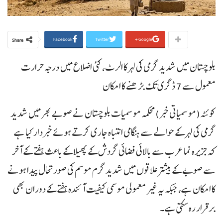
Facebook
Twitter
Google+
Share
بلوچستان میں شدید گرمی کی لہر کا الرٹ، کئی اضلاع میں درجہ حرارت
معمول سے 7 ڈگری تک بڑھنے کا امکان
کوئٹہ(موسمیاتی خبر)محکمہ موسمیات بلوچستان نے صوبے بھر میں شدید
گرمی کی لہر کے حوالے سے ہنگامی انتباہ جاری کرتے ہوئے خبردار کیا ہے
کہ جزیرہ نما عرب سے بالائی فضائی گردش کے پھیلا کے باعث ہفتے کے آخر
سے صوبے کے بیشتر علاقوں میں شدید گرم موسم کی صورتحال پیدا ہونے
کا امکان ہے، جبکہ یہ غیر معمولی موسمی کیفیت آئندہ ہفتے کے دوران بھی
برقرار رہ سکتی ہے۔