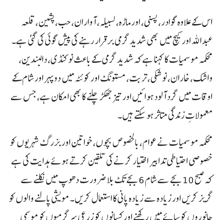
اس کے علاوہ گوادر، پسنی، اورماڑہ، لسبیلہ، آواران، حب، پشین، قلعہ
عبداللہ اور کیچ میں بھی شدید گرمی برقرار رہنے کی پیش گوئی کی گئی ہے۔
محکمہ موسمیات کا کہنا ہے کہ شدید گرمی کے باعث نوکنڈی، دالبندین،
واشک، خاران، نوشکی، تربت، مستونگ اور کوئٹہ میں دوپہر اور شام کے
اوقات میں گرد آلود ہوائیں اور تیز جھکڑ چلنے کا بھی امکان ہے، جس سے
معمولاتِ زندگی متاثر ہو سکتے ہیں۔
محکمہ موسمیات نے عوام، بالخصوص بچوں، خواتین اور بزرگ شہریوں کو
خصوصی احتیاطی تدابیر اختیار کرنے کی تلقین کرتے ہوئے ہدایت کی ہے
کہ صبح 10 بجے سے شام 6 بجے تک بلا ضرورت دھوپ میں نکلنے سے
گریز کریں اور زیادہ سے زیادہ پانی کا استعمال کریں۔ مویشی پالنے والوں کو
جانوروں کو سائے میں رکھنے اور کسانوں کو زرعی سرگرمیوں کو موسمی