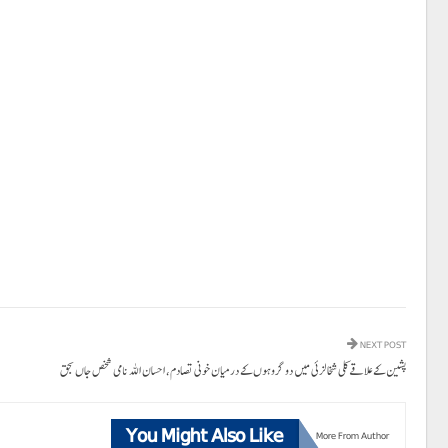
NEXT POST
پشین کے علاقے کلی شخالزئی میں دو گروہوں کے درمیان خونی تصادم، احسان اللہ نامی شخص جاں بحق
You Might Also Like
More From Author