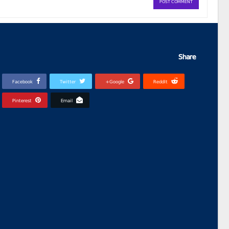
Share
Facebook
Twitter
Google+
ReddIt
Pinterest
Email