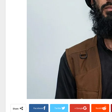
Facebook
Twitter
Google+
ReddIt
Share