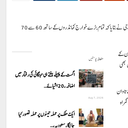
میڈیا رپورٹ کے مطابق عمر دین عرف جذبہ نے کہا کہ میں نے اپنے والد سے اختلاف اور جھگڑے کے بعد فتنہ الخوارجمیں شمولیت اختیار کی۔گرفتار خارجی نے بتایا کہ تمام بڑے خوارج کمانڈروں کے ساتھ 60 سے 70
ان کے
متعلقہ پوسٹیں
ں بھی
اگست کے پہلے ہفتے ہی مہنگائی کی رفتار میں
اضافہ، 20 اشیائے…
 تاوان
Aug 7, 2026
مراہ
ایک ملک پر حملہ تینوں پر حملہ تصور کیا
جائیگا، سعودیہ،…