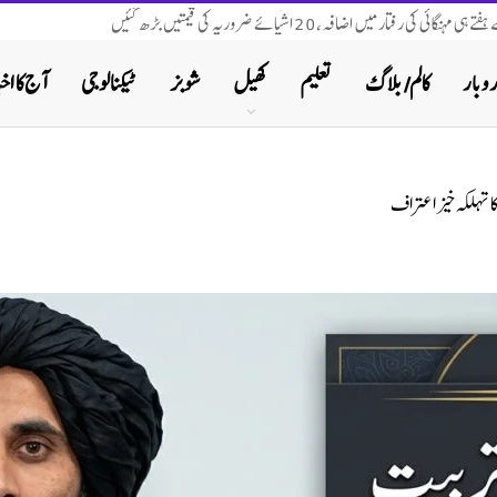
نگائی کی رفتار میں اضافہ، 20 اشیائے ضروریہ کی قیمتیں بڑھ گئیں
روبار
کالم/ بلاگ
تعلیم
کھیل
شوبز
ٹیکنالوجی
آج کا اخب
 تہلکہ خیز اعتراف