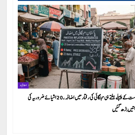
اسلام آباد
اگست کے پہلے ہفتے ہی مہنگائی کی رفتار میں اضافہ، 20 اشیائے ضروریہ کی
متیں بڑھ گئیں