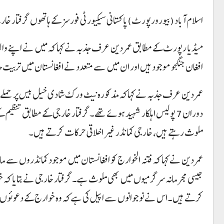
اسلام آباد (بیورورپورٹ)پاکستانی سیکیورٹی فورسز کے ہاتھوں گرفتار خ
افغان جنگجو موجود ہیں اور ان میں سے متعدد نے افغانستان میں تربیت
عمر دین عرف جذبہ نے کہاکہ مذکورہ نیٹ ورک شادی خیل بیس پر حملے او
دوران 7 پولیس اہلکار شہید ہوئے تھے۔گرفتار خارجی کے مطابق تنظ
ملوث رہتے ہیں، خارجی کمانڈر غیر اخلاقی حرکات کرتے ہیں۔
عمر دین نے کہا کہ فتنہ الخوارج کو افغانستان میں موجود کمانڈروں سے م
جیسی مجرمانہ سرگرمیوں میں بھی ملوث ہے۔گرفتار خارجی نے بتایا کہ خوارج
کرتے ہیں۔اس نے نوجوانوں سے اپیل کی ہے کہ وہ خوارج کے دعوئوں ا