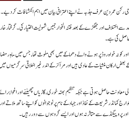
ارجی رکن عمر دین عرف جذبہ نے اپنے اعترافی بیان میں اہم انکشافات کر دیے۔
 حاصل کی ہے۔
ر کوٹہ خواہ روڈ پر ہونے والے دھماکے میں بھی ملوث تھا، جس میں ماہِ رمض
یم کے بعض ارکان منشیات کے عادی ہیں اور مراکز کے اندر غیر اخلاقی سرگرمیوں می
الی معاونت حاصل ہوتی ہے جبکہ تنظیم بھتہ خوری، گاڑیاں چھیننے اور اغوا برائے
 کمانڈر شریعت کے نفاذ اور جہاد کے نام پر نوجوانوں کو اپنے ساتھ ملاتے اور گ
ور پروپیگنڈے سے متاثر نہ ہوں اور ایسے گروہوں سے دور رہیں۔