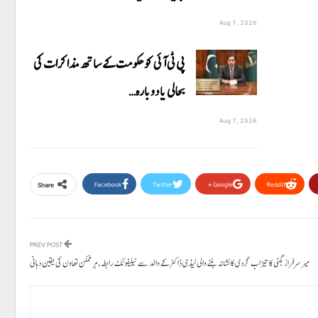
Aug 7, 2026
پی ٹی آئی کو حکومت کے ساتھ مذاکرات کی
بحالی یا دوبارہ…
Aug 7, 2026
Facebook
Twitter
Google+
ReddIt
Share
PREV POST
میر سرفراز بگٹی کا تیزاب گردی کا نشانہ بننے والی لیڈی ڈاکٹر کے والد سے ٹیلیفونک رابطہ، ہر ممکن تعاون کی یقین دہانی