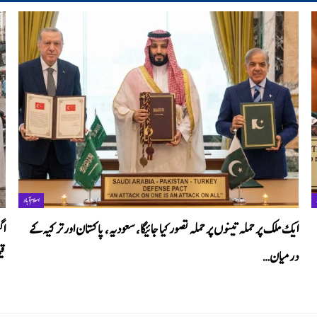
اسلام آباد
ایک ملک پر حملہ تینوں پر حملہ تصور کیا جائیگا، سعودیہ، پاکستان اور ترکیہ کے
درمیان…
قی