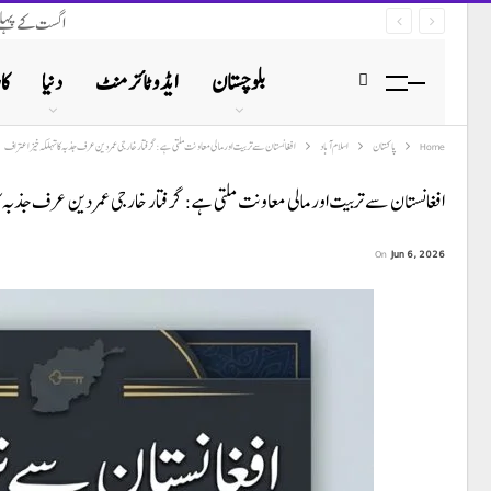
اگست کے پہلے ہفتے ہی مہ
بلوچستان
ایڈوٹائزمنٹ
دنیا
کا
Home
پاکستان
اسلام آباد
افغانستان سے تربیت اور مالی معاونت ملتی ہے: گرفتار خارجی عمر دین عرف جذبہ کا تہلکہ خیز اعتراف
افغانستان سے تربیت اور مالی معاونت ملتی ہے: گرفتار خارجی عمر دین عرف جذبہ کا
On
Jun 6, 2026