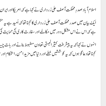
اسلام آباد صدرِ مملکت آصف علی زرداری نے کہا ہے کہ امریکا اور ایرا
ایک بیان میں صدر مملکت آصف علی زرداری کا کہنا تھا کہ اُمید ہے یہ حتمی
ہے کہ اس نے اس مشکل دور میں مکالمے اور سفارت کاری کی حمایت ک
انہوں نے کہا کہ یہ پیشرفت کثیرالجہتی تعاون مضبوط بنانے اور بات
کہنا تھا دعاگو ہوں کہ یہ کوششیں خطے اور دنیا میں مزید امن، استحکام اور