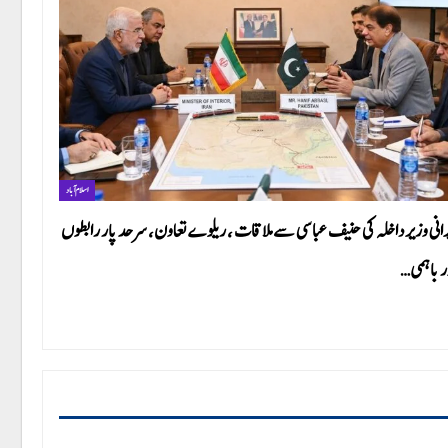
اسلام آباد
رانی وزیر داخلہ کی حنیف عباسی سے ملاقات ، ریلوے تعاون، سرحد پار رابطوں
ر باہمی…