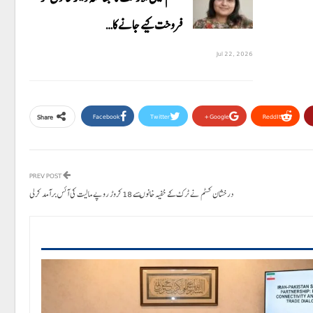
فروخت کیے جانے کا…
Jul 22, 2026
Facebook
Twitter
Google+
ReddIt
Share
PREV POST
درخشان کسٹم نے ٹرک کے خفیہ خانوںسے 18کروڑ روپے مالیت کی آئس برآمد کرلی