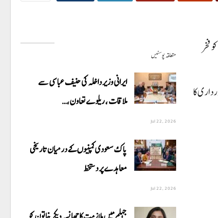
و فخر
متعلقہ پوسٹیں
ایرانی وزیر داخلہ کی حنیف عباسی سے
داری کا
ملاقات ، ریلوے تعاون،…
Jul 22, 2026
پاک سعودی کمپنیوں کے درمیان تاریخی
معاہدے پر دستخط
Jul 22, 2026
جہلم میں ملازمت کا جھانسہ دیکر خاتون کو