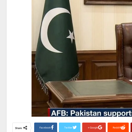
Facebook
Twitter
Google+
ReddIt
Share