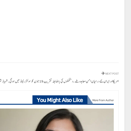
NEXT POST
امریکااور ایران کے درمیان امن معاہدہ طے ، دستخطوں کی باضابطہ تقریب 19 جون کو سوئٹزرلینڈ میں ہوگی، شہباز شریف
You Might Also Like
More From Author