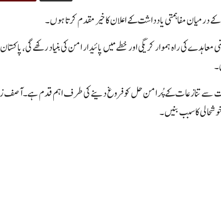
ن کے درمیان مفاہمتی یادداشت کے اعلان کا خیر مقدم کرتا ہوں۔
 معاہدے کی راہ ہموار کریگی اور خطے میں پائیدار امن کی بنیاد رکھے گی، پاکستان ک
ی۔
 چیت سے تنازعات کے پُرامن حل کو فروغ دینے کی طرف اہم قدم ہے۔آصف زر
 خوشحالی کا سبب بنیں۔