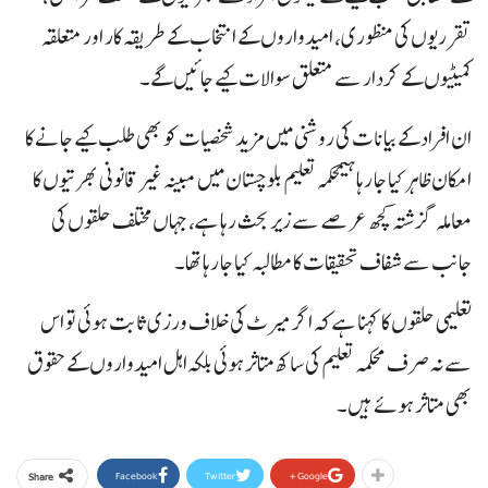
تقرریوں کی منظوری، امیدواروں کے انتخاب کے طریقہ کار اور متعلقہ
کمیٹیوں کے کردار سے متعلق سوالات کیے جائیں گے۔
ان افراد کے بیانات کی روشنی میں مزید شخصیات کو بھی طلب کیے جانے کا
امکان ظاہر کیا جا رہا ہیمحکمہ تعلیم بلوچستان میں مبینہ غیر قانونی بھرتیوں کا
معاملہ گزشتہ کچھ عرصے سے زیر بحث رہا ہے، جہاں مختلف حلقوں کی
جانب سے شفاف تحقیقات کا مطالبہ کیا جا رہا تھا۔
تعلیمی حلقوں کا کہنا ہے کہ اگر میرٹ کی خلاف ورزی ثابت ہوئی تو اس
سے نہ صرف محکمہ تعلیم کی ساکھ متاثر ہوئی بلکہ اہل امیدواروں کے حقوق
بھی متاثر ہوئے ہیں۔
Facebook
Twitter
Google+
Share