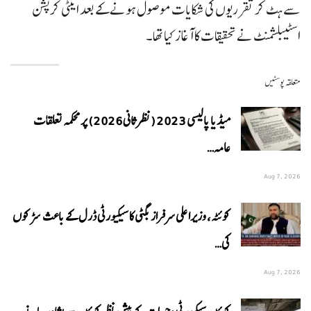
سے ہٹ کر تقرریوں کی شکایات موصول ہونے کے بعد اینٹی کرپشن
اسٹیبلشمنٹ نے تحقیقات کا آغاز کیا تھا۔
متعلقہ پوسٹیں
میڈیا پالیسی 2023 (نظرثانی 2026) پر محکمہ تعلقات
عامہ…
Aug 7, 2026
کوئٹہ، وزیراعلی سرفراز بگٹی کا سیکیورٹی ڈرل کے باعث سڑکوں
کی…
Aug 7, 2026