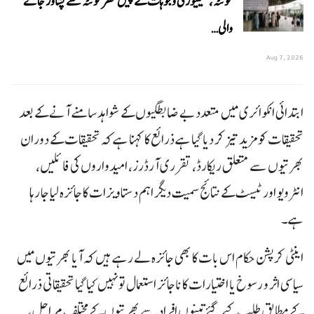
کوئٹہ، سیکیورٹی وجوہات کے پیش نظر کوئٹہ سے پشاور جانے
والی…
Aug 7, 2026
ابتدائی انکوائری میں متعدد بے ضابطگیوں کے شواہد سامنے آنے کے بعد
تحقیقات کو مزید تیز کر دیا گیا ہے ذرائع کا کہنا ہے کہ تحقیقات کے دوران
بھرتیوں سے متعلق ریکارڈ، تقرری آرڈرز، امیدواروں کی فائلیں،
انٹرویو اور ٹیسٹ کے نتائج سمیت دیگر اہم دستاویزات کا جائزہ لیا جا رہا
ہے۔
اینٹی کرپشن حکام اس بات کا بھی جائزہ لے رہے ہیں کہ آیا بھرتیوں میں
سیاسی اثر و رسوخ یا اختیارات کا ناجائز استعمال تو نہیں کیا گیا تحقیقاتی ذرائع
کے مطابق طلب کیے گئے تینوں افراد سے بھرتیوں کے مختلف مراحل،