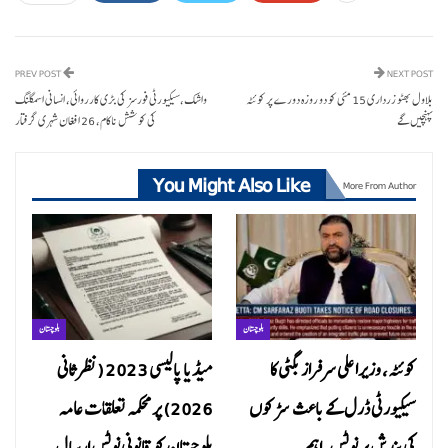
PREV POST
NEXT POST
بلاول بھٹو زرداری 15 مئی کو دو روزہ دورے پر کوئٹہ
واشک،سیکیورٹی فورسز کی بڑی کارروائی، انسانی اسمگلنگ
پہنچیں گے
کی کوشش ناکام، 26 افغان شہری گرفتار
You Might Also Like
More From Author
بلوچستان
بلوچستان
کوئٹہ، وزیراعلی سرفراز بگٹی کا
میڈیا پالیسی 2023 (نظرثانی
سیکیورٹی ڈرل کے باعث سڑکوں
2026) پر محکمہ تعلقات عامہ
کی بندش پر نوٹس، اہم…
بلوچستان کو قانونی نوٹس ارسال