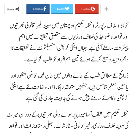
Facebook
Twitter
Google+
Share
کوئٹہ(سٹاف رپورٹر)محکمہ تعلیم بلوچستان میں مبینہ غیر قانونی بھرتیوں
اور قواعد و ضوابط کی خلاف ورزیوں سے متعلق تحقیقات میں اہم
پیشرفت سامنے آئی ہے، جہاں اینٹی کرپشن اسٹیبلشمنٹ نے تحقیقات کا
دائرہ مزید وسیع کرتے ہوئے تین اہم افراد کو طلب کر لیا ہے۔
ذرائع کے مطابق طلب کیے جانے والوں میں جان محمد، قاضی منظور اور
یاسین جعفر شامل ہیں، جنہیں متعلقہ ریکارڈ اور وضاحت کے لیے اینٹی
کرپشن حکام کے سامنے پیش ہونے کی ہدایت جاری کی گئی ہے
محکمہ تعلیم میں مختلف آسامیوں پر ہونے والی بھرتیوں کے دوران میرٹ
کی مبینہ خلاف ورزی، غیر قانونی سفارشات، جعلی دستاویزات اور قواعد