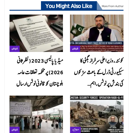
You Might Also Like
More From Author
بلوچستان
بلوچستان
کوئٹہ، وزیراعلی سرفراز بگٹی کا
میڈیا پالیسی 2023 (نظرثانی
سیکیورٹی ڈرل کے باعث سڑکوں
2026) پر محکمہ تعلقات عامہ
کی بندش پر نوٹس، اہم…
بلوچستان کو قانونی نوٹس ارسال
اسلام آباد
بلوچستان