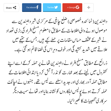
Facebook
Twitter
Google+
Share
دالبندین(نمائندہ خصوصی) ضلع چاغی کے مرکزی شہر دالبندین سے
موصول ہونے والی اطلاعات کے مطابق نامعلوم مسلح افراد کی بڑی تعداد
نے شہر کے مختلف حساس مقامات پر حملے کیے ہیں، جس کے نتیجے میں
علاقے میں شدید کشیدگی اور خوف و ہراس کی فضا قائم ہوگئی ہے۔
ذرائع کے مطابق مسلح افراد نے دالبندین تھانے پر حملہ کرکے اسے اپنے
کنٹرول میں لینے کے بعد عمارت کو نذر آتش کردیا ابتدائی اطلاعات کے
مطابق حملہ آور بھاری اور جدید اسلحے سے لیس تھے، جنہوں نے اچانک
حملہ کرتے ہوئے پولیس اہلکاروں کو نشانہ بنایا اور تھانے سمیت دیگر
سرکاری تنصیبات کا گھیرا کیا۔