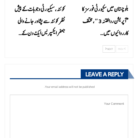
بلوچستان میں سکیورٹی فورسز کا
کوئٹہ، سیکیورٹی وجوہات کے پیش
“آپریشن ردالفتنہ 3″، مختلف
نظر کوئٹہ سے پشاور جانے والی
کارروائیوں میں…
جعفر ایکسپریس ایک دن کے…
NEXT
PREV
LEAVE A REPLY
Your email address will not be published.