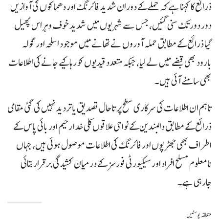
ذرائع کا کہنا ہے کہ حملے کے دوران شدید فائرنگ اور دھماکوں کی آوازیں
دور دور تک سنی گئیں، جس سے شہریوں میں شدید خوف و ہراس پھیل
گیا ذرائع کے مطابق حملہ آوروں نے تھانے میں موجود اسلحہ اور گولہ
بارود بھی قبضے میں لے لیا، جبکہ متعدد قیدیوں کو رہا کیے جانے کی اطلاعات
بھی سامنے آئی ہیں۔
تاہم ان اطلاعات کی سرکاری سطح پر تاحال تصدیق یا تردید نہیں کی گئی مقامی
ذرائع کے مطابق دالبندین کے نواحی علاقوں کلی خدا رحیم اور بائی پاس کے
اطراف بھی جھڑپوں اور فائرنگ کی اطلاعات موصول ہوئی ہیں، جہاں
نامعلوم مسلح افراد اور سیکیورٹی فورسز کے درمیان کشیدگی برقرار بتائی
جارہی ہے۔
متعلقہ پوسٹیں