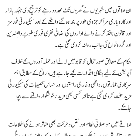
ان علاقوں میں شہریوں نے گھروں تک محدود رہنے کو ترجیح دی جبکہ بازار
اور کاروباری مراکز جزوی طور پر بند ہوگئے واقعے کے بعد سیکیورٹی فورسز
اور قانون نافذ کرنے والے اداروں کی اضافی نفری فوری طور پر دالبندین
اور گردونواح کی جانب روانہ کردی گئی ہے۔
حکام کے مطابق صورتحال کو قابو میں لانے اور حملہ آوروں کے خلاف
آپریشن کے لیے ہنگامی اقدامات کیے جا رہے ہیں ذرائع کے مطابق اہم
سرکاری عمارتوں، داخلی و خارجی راستوں اور حساس تنصیبات کی سیکیورٹی
مزید سخت کردی گئی ہے تاکہ کسی بھی مزید ناخوشگوار واقعے سے بچا
جاسکے۔
علاقے میں مواصلاتی نظام اور نقل و حرکت بھی متاثر ہونے کی اطلاعات
ہیں مقامی شہریوں نے حکومت سے مطالبہ کیا ہے کہ دالبندین اور دیگر