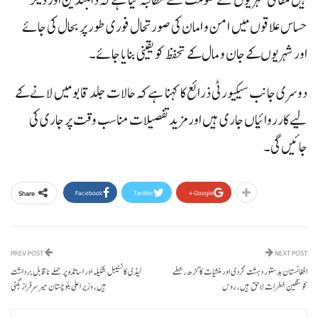
حساس علاقوں میں امن و امان کی صورتحال فوری طور پر بحال کی جائے
اور شہریوں کے جان و مال کے تحفظ کو یقینی بنایا جائے۔
دوسری جانب سیکیورٹی ذرائع کا کہنا ہے کہ حالات جلد قابو میں لانے کے
لیے کارروائیاں جاری ہیں اور مزید تفصیلات مناسب وقت پر جاری کی
جائیں گی۔
Facebook
Twitter
Google+
Share
PREV POST
NEXT POST
افغانستان بدستور دہشت گردی اور منشیات کا گڑھ، خطے
لیڈی کانسٹیبل شکیلہ اور اساتذہ پر حملے ناقابلِ برداشت
کو سنگین خطرات لاحق ہیں، روس
ہیں، وزیر اعلی بلوچستان میر سرفراز بگٹی