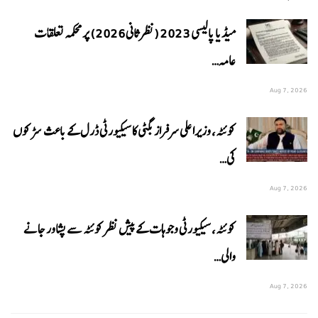
میڈیا پالیسی 2023 (نظرثانی 2026) پر محکمہ تعلقات
عامہ…
Aug 7, 2026
کوئٹہ، وزیراعلی سرفراز بگٹی کا سیکیورٹی ڈرل کے باعث سڑکوں
کی…
Aug 7, 2026
کوئٹہ، سیکیورٹی وجوہات کے پیش نظر کوئٹہ سے پشاور جانے
والی…
Aug 7, 2026