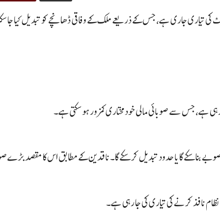
ئرنگ کی تیاری جاری ہے، جس کے ذریعے ملک کے وفاقی ڈھانچے کو تبدیل کیا جا سک
ی ہے، جس سے صوبائی مالی خودمختاری کمزور ہو سکتی ہے۔
بے بنا سکے گا یا حدود تبدیل کر سکے گا۔ ناقدین کے مطابق اس کا مقصد بڑے ص
نظام نافذ کرنے کی تیاری کی جا رہی ہے۔