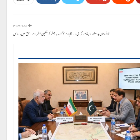
PREV POST
افغانستان بدستور دہشت گردی اور منشیات کا گڑھ، خطے کو سنگین خطرات لاحق ہیں، روس