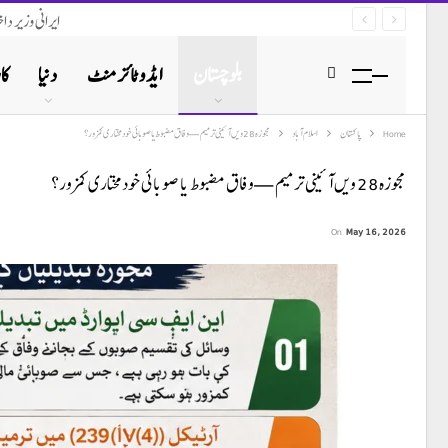
ایرانی وزیر د
بلوچستان
ایڈوٹائزمنٹ
دنیا
کا
Home
پاکستان
اسلام آباد
مجوزہ 28 ویں آئینی ترمیم — وفاق مضبوط یا صوبائی خودمختاری کمزور؟
مجوزہ 28 ویں آئینی ترمیم — وفاق مضبوط یا صوبائی خودمختاری کمزور؟
On
May 16, 2026