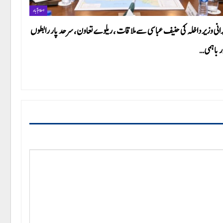
اسلام آباد
رانی وزیر داخلہ کی حنیف عباسی سے ملاقات ، ریلوے تعاون، سرحد پار رابطوں
ر باہمی…