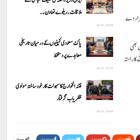
ملاقات ، ریلوے تعاون،…
 قرار دے
Jul 22, 2026
پاک سعودی کمپنیوں کے درمیان تاریخی
ی بھی
معاہدے پر دستخط
ا راستہ
Jul 22, 2026
فتنہ الخوارج کا سہولت کار خود ساختہ مولوی
ظفریاب گرفتار
Jul 22, 2026
Facebook
Twitter
Google+
ReddIt
Share