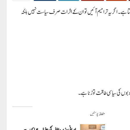
تا ہے۔ اگر یہ ترامیم آئیں تو ان کے اثرات صرف سیاست نہیں بلکہ
وبوں کی سیاسی طاقت توڑنا ہے۔
متعلقہ پوسٹیں
ایرانی وزیر داخلہ کی حنیف عباسی سے