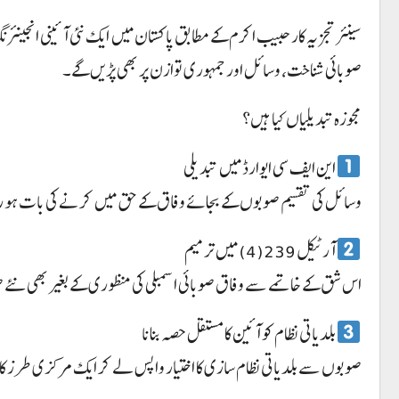
سینئر تجزیہ کار حبیب اکرم کے مطابق پاکستان میں ایک نئی آئینی انجین
صوبائی شناخت، وسائل اور جمہوری توازن پر بھی پڑیں گے۔
مجوزہ تبدیلیاں کیا ہیں؟
این ایف سی ایوارڈ میں تبدیلی
وسائل کی تقسیم صوبوں کے بجائے وفاق کے حق میں کرنے کی بات ہو رہ
آرٹیکل 239(4) میں ترمیم
اس شق کے خاتمے سے وفاق صوبائی اسمبلی کی منظوری کے بغیر بھی نئے صو
بلدیاتی نظام کو آئین کا مستقل حصہ بنانا
صوبوں سے بلدیاتی نظام سازی کا اختیار واپس لے کر ایک مرکزی طرز کا 