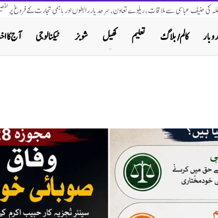
اخلہ کی حنیف عباسی سے ملاقات ، ریلوے تعاون، سرحد پار رابطوں اور باہمی تجارت کے فروغ پر تفصیل
روبار
کالم/ بلاگ
تعلیم
کھیل
شوبز
ٹیکنالوجی
آج کا اخب