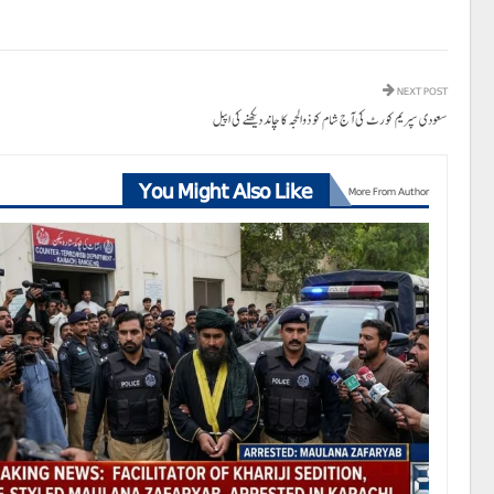
NEXT POST
سعودی سپریم کورٹ کی آج شام کو ذوالحجہ کا چاند دیکھنے کی اپیل
You Might Also Like
More From Author