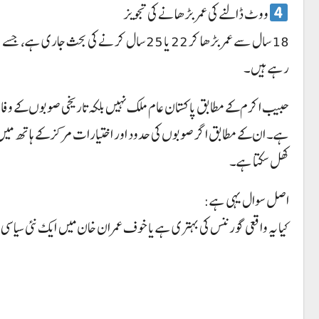
ووٹ ڈالنے کی عمر بڑھانے کی تجویز
18 سال سے عمر بڑھا کر 22 یا 25 سال کرنے 
رہے ہیں۔
حبیب اکرم کے مطابق پاکستان عام ملک نہیں بلکہ تاریخی صوبوں کے وفاق 
ہے۔ ان کے مطابق اگر صوبوں کی حدود اور اختیارات مرکز کے ہاتھ میں
کھل سکتا ہے۔
اصل سوال یہی ہے:
کیا یہ واقعی گورننس کی بہتری ہے یا خوف عمران خان میں ایک نئی سیاسی 