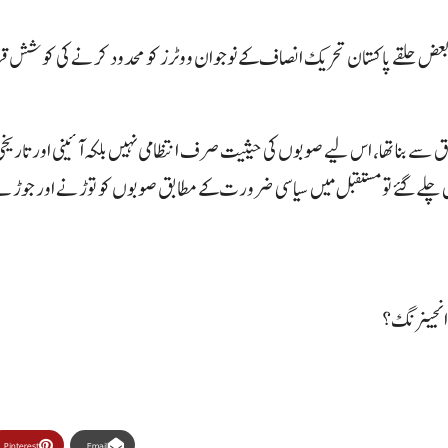
کی بحث جاری ہے، جسے بعض حلقے پاکستان تحریک انصاف کے نوجوان ووٹرز کو محدود کرنے کی کوشش
سے بنا تھا، اس لیے صوبوں کی حیثیت صرف انتظامی نہیں بلکہ آئینی اور تاریخ
 چلے گئے تو مستقبل میں سیاسی ضرورت کے مطابق صوبوں کو توڑنے اور جوڑنے ک
انجینر نگ؟
Pinterest
Email