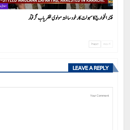
اسلام آباد
فتنہ الخوارج کا سہولت کار خود ساختہ مولوی ظفریاب گرفتار
NEXT
PREV
LEAVE A REPLY