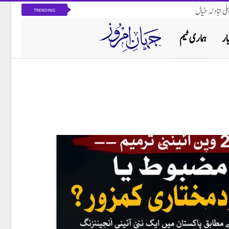
ی تبادلہ خیال
TRENDING
ار
ہماری ٹیم
پاکستان