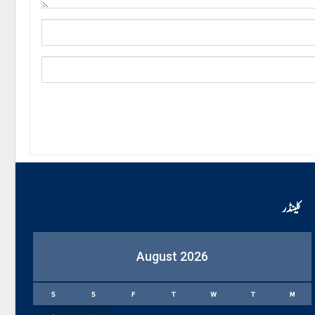
کلینڈر
August 2026
S
S
F
T
W
T
M