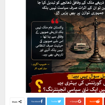
Facebook
Twitter
Google+
ReddIt
Share