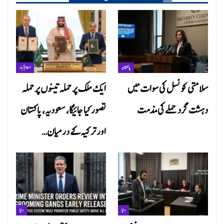
پاکستان
اسلام آباد
سلامتی کونسل کی سوات میں
ایک ملک پر حملہ تینوں پر حملہ
دہشت گرد حملے کی مذمت
تصور کیا جائیگا، سعودیہ، پاکستان
اور ترکیہ کے درمیان…
دنیا
دنیا