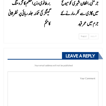
جرمنی،افغان شہری کو میونخ
برطانوی وزیراعظم کا گرومنگ
میں گاڑی سے ٹکر مارنے کے
گینگز کی ممکنہ جلد رہائی پر نظرثانی
جرم میں عمر قید
کاحکم
NEXT
PREV
LEAVE A REPLY
Your email address will not be published.