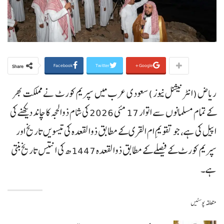
Facebook
Twitter
Google+
Share
ریاض (انٹرنیشنل نیوز )سعودی عرب میں سپریم کورٹ نے مملکت بھر
کے تمام مسلمانوں سے اتوار 17 مئی 2026 کی شام ذوالحجہ کا چاند دیکھنے کی
اپیل کی ہے، جو تقویمِ ام القری کے مطابق ذوالقعدہ کی تیسویں تاریخ اور
سپریم کورٹ کے فیصلے کے مطابق ذوالقعدہ 1447ھ کی انتیس تاریخ بنتی
ہے۔
متعلقہ پوسٹیں