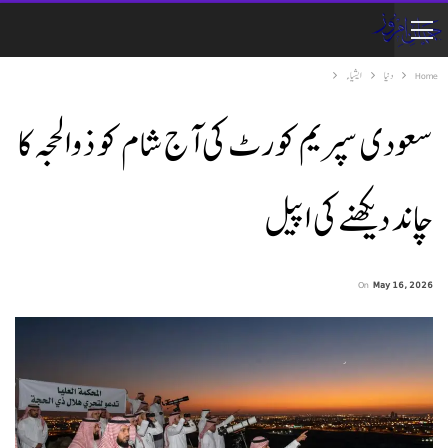
Home
دنیا
ایشیاء
سعودی سپریم کورٹ کی آج شام کو ذوالحجہ کا
چاند دیکھنے کی اپیل
On
May 16, 2026