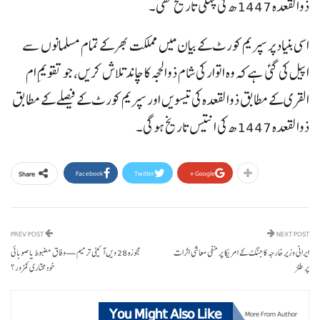
ذوالقعدہ 1447ھ کی پہلی تاریخ تھی۔
اسی بنیاد پر سپریم کورٹ کے بیان میں مملکت بھر کے تمام مسلمانوں سے
اپیل کی گئی ہے کہ وہ اتوار کی شام ذوالحجہ کا چاند تلاش کریں، جو تقویمِ ام
القری کے مطابق ذوالقعدہ کی تیسویں اور سپریم کورٹ کے فیصلے کے مطابق
ذوالقعدہ 1447ھ کی انتیس تاریخ ہو گی۔
Facebook
Twitter
Google+
Share
PREV POST
NEXT POST
ایرانی وزیر خارجہ کا جنگ کے امریکا پر منفی معاشی اثرات
مجوزہ 28 ویں آئینی ترمیم — وفاق مضبوط یا صوبائی
پر طنز
خودمختاری کمزور؟
You Might Also Like
More From Author