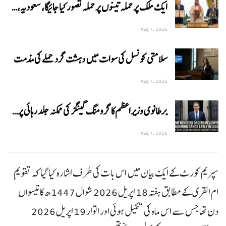
ایک ملک پر حملہ تینوں پر حملہ تصور کیا جائیگا، سعودیہ،…
Aug 7, 2026
سلامتی کونسل کی سوات میں دہشت گرد حملے کی مذمت
Aug 7, 2026
برطانوی وزیراعظم کا گرومنگ گینگز کی ممکنہ جلد رہائی پر…
Aug 7, 2026
سپریم کورٹ کے ایک بیان میں اس بات کی طرف اشارہ کیا گیا کہ تقویمِ
ام القری کے مطابق ہفتہ 18 اپریل 2026 شوال 1447ھ کا تیسواں
دن تھا جس سے اس ماہ کی تکمیل ہوئی اور اتوار 19 اپریل 2026