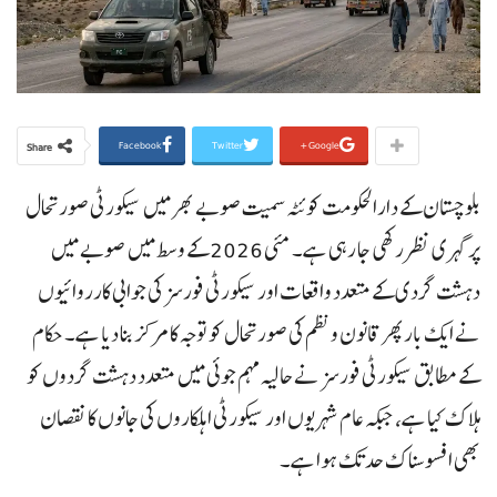
Facebook
Twitter
Google+
Share
بلوچستان کے دارالحکومت کوئٹہ سمیت صوبے بھر میں سیکورٹی صورتحال
پر گہری نظر رکھی جا رہی ہے۔ مئی 2026 کے وسط میں صوبے میں
دہشت گردی کے متعدد واقعات اور سیکورٹی فورسز کی جوابی کارروائیوں
نے ایک بار پھر قانون و نظم کی صورتحال کو توجہ کا مرکز بنا دیا ہے۔ حکام
کے مطابق سیکورٹی فورسز نے حالیہ مہم جوئی میں متعدد دہشت گردوں کو
ہلاک کیا ہے، جبکہ عام شہریوں اور سیکورٹی اہلکاروں کی جانوں کا نقصان
بھی افسوسناک حد تک ہوا ہے۔