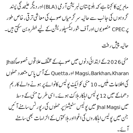
ماہرین کا کہنا ہے کہ بلوچستان لبریشن آرمی (BLA) اور دیگر علیحدگی پسند
گروہوں کی جانب سے حالیہ سرگرمیاں صوبے کی معاشی ترقی، خاص طور
پر CPEC منصوبوں اور آف شور ایکسپلوریشن کے لیے خطرہ بن سکتی ہیں۔
حالیہ پیش رفت
مئی 2026 کے ابتدائی دنوں میں صوبے کے مختلف علاقوں خصوصاً Jhal
Magsi، Barkhan، Kharan اور Quetta کے آس پاس متعدد حملوں
کی اطلاعات ملیں۔ 10 مئی کو ایک پولیس کانوائے پر ہونے والے کار بم
دھماکے میں 12 پولیس اہلکار ہلاک ہوئے۔ اسی طرح مئی کے وسط
میں Jhal Magsi میں پولیس سٹیشنز پر حملوں کی رپورٹس سامنے آئیں
جن میں پولیس اہلکاروں کی اغوا اور ہلاکتوں کے الزامات بھی سامنے
آئے۔