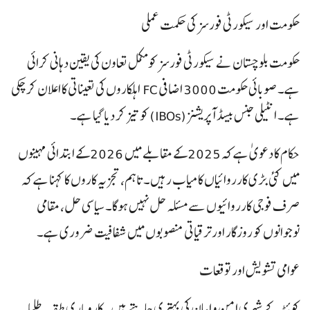
حکومت اور سیکورٹی فورسز کی حکمت عملی
حکومت بلوچستان نے سیکورٹی فورسز کو مکمل تعاون کی یقین دہانی کرائی
ہے۔ صوبائی حکومت 3000 اضافی FC اہلکاروں کی تعیناتی کا اعلان کر چکی
ہے۔ انٹیلی جنس بیسڈ آپریشنز (IBOs) کو تیز کر دیا گیا ہے۔
حکام کا دعویٰ ہے کہ 2025 کے مقابلے میں 2026 کے ابتدائی مہینوں
میں کئی بڑی کارروائیاں کامیاب رہیں۔ تاہم، تجزیہ کاروں کا کہنا ہے کہ
صرف فوجی کارروائیوں سے مسئلہ حل نہیں ہوگا۔ سیاسی حل، مقامی
نوجوانوں کو روزگار اور ترقیاتی منصوبوں میں شفافیت ضروری ہے۔
عوامی تشویش اور توقعات
کوئٹہ کے شہری امن و امان کی بہتری چاہتے ہیں۔ کاروباری طبقہ، طلباء