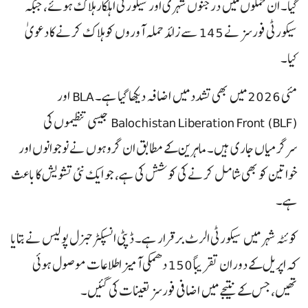
گیا۔ ان حملوں میں درجنوں شہری اور سیکورٹی اہلکار ہلاک ہوئے، جبکہ
سیکورٹی فورسز نے 145 سے زائد حملہ آوروں کو ہلاک کرنے کا دعویٰ
کیا۔
مئی 2026 میں بھی تشدد میں اضافہ دیکھا گیا ہے۔ BLA اور
Balochistan Liberation Front (BLF) جیسی تنظیموں کی
سرگرمیاں جاری ہیں۔ ماہرین کے مطابق ان گروہوں نے نوجوانوں اور
خواتین کو بھی شامل کرنے کی کوشش کی ہے، جو ایک نئی تشویش کا باعث
ہے۔
کوئٹہ شہر میں سیکورٹی الرٹ برقرار ہے۔ ڈپٹی انسپکٹر جنرل پولیس نے بتایا
کہ اپریل کے دوران تقریباً 150 دھمکی آمیز اطلاعات موصول ہوئی
تھیں، جس کے نتیجے میں اضافی فورسز تعینات کی گئیں۔