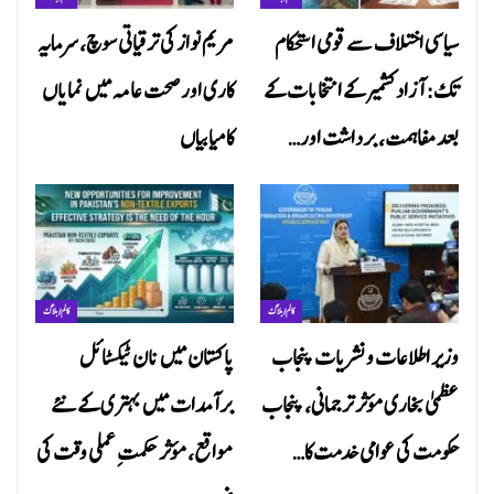
سیاسی اختلاف سے قومی استحکام
مریم نواز کی ترقیاتی سوچ، سرمایہ
تک: آزاد کشمیر کے انتخابات کے
کاری اور صحت عامہ میں نمایاں
بعد مفاہمت، برداشت اور…
کامیابیاں
کالم/ بلاگ
کالم/ بلاگ
وزیر اطلاعات و نشریات پنجاب
پاکستان میں نان ٹیکسٹائل
عظمیٰ بخاری مؤثر ترجمانی، پنجاب
برآمدات میں بہتری کے نئے
حکومت کی عوامی خدمت کا…
مواقع، مؤثر حکمتِ عملی وقت کی