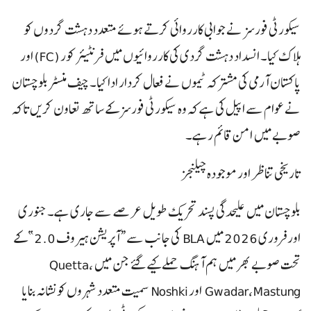
سیکورٹی فورسز نے جوابی کارروائی کرتے ہوئے متعدد دہشت گردوں کو
ہلاک کیا۔ انسداد دہشت گردی کی کارروائیوں میں فرنٹیئر کور (FC) اور
پاکستان آرمی کی مشترکہ ٹیموں نے فعال کردار ادا کیا۔ چیف منسٹر بلوچستان
نے عوام سے اپیل کی ہے کہ وہ سیکورٹی فورسز کے ساتھ تعاون کریں تاکہ
صوبے میں امن قائم رہے۔
تاریخی تناظر اور موجودہ چیلنجز
بلوچستان میں علیحدگی پسند تحریک طویل عرصے سے جاری ہے۔ جنوری
اور فروری 2026 میں BLA کی جانب سے “آپریشن ہیروف 2.0” کے
تحت صوبے بھر میں ہم آہنگ حملے کیے گئے جن میں Quetta،
Gwadar، Mastung اور Noshki سمیت متعدد شہروں کو نشانہ بنایا