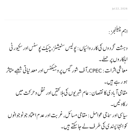
Jul 22, 2026
اہم چیلنجز:
دہشت گردوں کی کارروائیاں: پولیس سٹیشنز، چیک پوسٹس اور سکیورٹی
اہلکاروں پر حملے۔
معاشی اثرات: CPEC، آف شور گیس پروجیکٹس اور معدنیاتی شعبے متاثر
ہو رہے ہیں۔
مقامی آبادی کا نقصان: عام شہریوں کی ہلاکتیں اور نقل و حرکت میں
رکاوٹیں۔
سیاسی اور سماجی عوامل: مقامی مسائل، غربت اور عدم اعتماد جو نوجوانوں
کو انتہا پسندی کی طرف لے جا سکتے ہیں۔