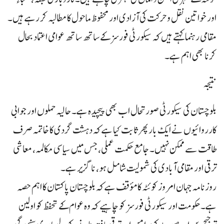
اور خواتین نقل و حرکت کی آزادی اور محفوظ ماحول کا مطالبہ کر رہے ہیں۔
مقامی رہنما کہتے ہیں کہ سیکورٹی فورسز کے ساتھ ساتھ عوامی اعتماد بحال
کرنا بھی اہم ہے۔
نتیجہ
بلوچستان کی سیکورٹی صورتحال اب بھی پیچیدہ ہے۔ حالیہ حملوں اور جوابی
کارروائیوں نے ایک بار پھر ثابت کیا ہے کہ دہشت گردی کا خاتمہ صرف
طاقت سے ممکن نہیں۔ جامع حکمت عملی، جس میں سیاسی مکالمہ، معاشی
ترقی اور مقامی آبادی کی شمولیت شامل ہو، ناگزیر ہے۔
روزنامہ جہان امروز کوئٹہ کا مؤقف ہے کہ بلوچستان پاکستان کا اہم حصہ
ہے۔ حکومت اور سیکورٹی فورسز کو چاہیے کہ وہ عوام کے تحفظ کو اولین