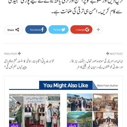
ترجیح دیں اور صوبے کو پرامن اور ترقی یافتہ بنانے کے لیے پوری سنجیدگی
سے کام کریں۔ امن ہی ترقی کی ضمانت ہے۔
Facebook
Twitter
Google+
Share
PREV POST
NEXT POST
ایران اور امریکہ کی موجودہ صورتحال: جنگ، سیز فائر
کوئٹہ بلدیاتی انتخابات: تاخیر کا سلسلہ ختم ہوگا یا نئی
اور سفارتی کوششوں کے درمیان غیر یقینی کا سفر
پیچیدگیاں جنم لیں گی؟
You Might Also Like
More From Author
کالم/ بلاگ
کالم/ بلاگ