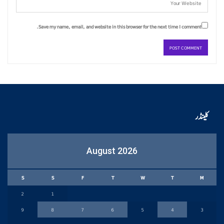
Save my name, email, and website in this browser for the next time I comment.
کلینڈر
August 2026
S
S
F
T
W
T
M
2
1
9
8
7
6
5
4
3