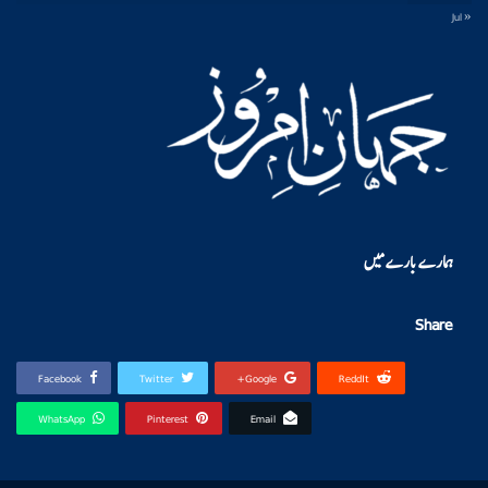
« Jul
ہمارے بارے میں
Share
Facebook
Twitter
Google+
ReddIt
WhatsApp
Pinterest
Email