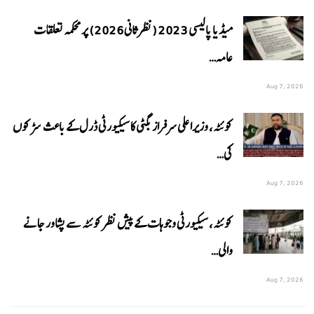
میڈیا پالیسی 2023 (نظرثانی 2026) پر محکمہ تعلقات
عامہ…
Aug 7, 2026
کوئٹہ، وزیراعلی سرفراز بگٹی کا سیکیورٹی ڈرل کے باعث سڑکوں
کی…
Aug 7, 2026
کوئٹہ، سیکیورٹی وجوہات کے پیش نظر کوئٹہ سے پشاور جانے
والی…
Aug 7, 2026