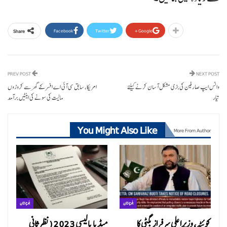
Facebook
Twitter
Google+
Share
PREV POST
NEXT POST
واٹس ایپ صارفین کی بڑی مشکل آسان کرنے کیلئے
امریکا، سابق سی آئی اے افسر کے گھر سے کروڑوں
تیار
مالیت کی سونے کی اینٹیں برآمد
You Might Also Like
More From Author
بلوچستان
بلوچستان
کوئٹہ، وزیراعلی سرفراز بگٹی کا
میڈیا پالیسی 2023 (نظرثانی