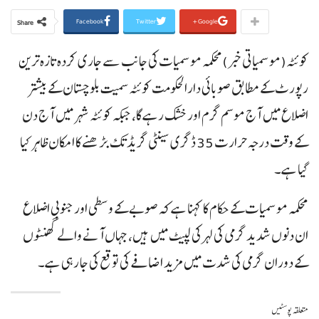
Facebook
Twitter
Google+
Share
کوئٹہ(موسمیاتی خبر)محکمہ موسمیات کی جانب سے جاری کردہ تازہ ترین
رپورٹ کے مطابق صوبائی دارالحکومت کوئٹہ سمیت بلوچستان کے بیشتر
اضلاع میں آج موسم گرم اور خشک رہے گا، جبکہ کوئٹہ شہر میں آج دن
کے وقت درجہ حرارت 35 ڈگری سینٹی گریڈ تک بڑھنے کا امکان ظاہر کیا
گیا ہے۔
محکمہ موسمیات کے حکام کا کہنا ہے کہ صوبے کے وسطی اور جنوبی اضلاع
ان دنوں شدید گرمی کی لہر کی لپیٹ میں ہیں، جہاں آنے والے گھنٹوں
کے دوران گرمی کی شدت میں مزید اضافے کی توقع کی جا رہی ہے۔
متعلقہ پوسٹیں