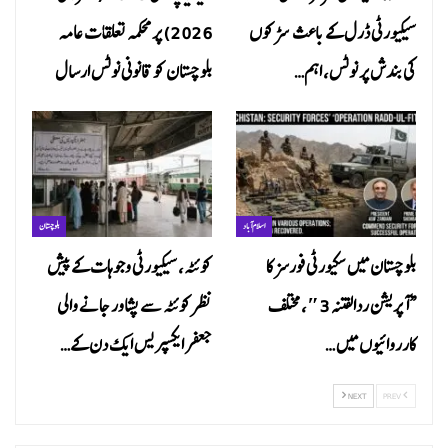
سیکیورٹی ڈرل کے باعث سڑکوں
2026) پر محکمہ تعلقات عامہ
کی بندش پر نوٹس، اہم…
بلوچستان کو قانونی نوٹس ارسال
اسلام آباد
بلوچستان
بلوچستان میں سکیورٹی فورسز کا
کوئٹہ، سیکیورٹی وجوہات کے پیش
“آپریشن ردالفتنہ 3″، مختلف
نظر کوئٹہ سے پشاور جانے والی
کارروائیوں میں…
جعفر ایکسپریس ایک دن کے…
NEXT
PREV