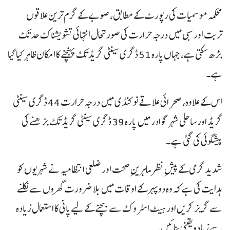
محکمہ موسمیات کی رپورٹ کے مطابق، صوبے کے گرم ترین علاقوں
تربت اور سبی میں درجہ حرارت کی صورتحال انتہائی تشویشناک حد تک
بڑھ سکتی ہے، جہاں پارہ 51 ڈگری سینٹی گریڈ تک پہنچنے کا امکان ظاہر کیا گیا
ہے۔
اس کے علاوہ، صحرائی علاقے نوکنڈی میں درجہ حرارت 44 ڈگری سینٹی
گریڈ اور ساحلی شہر گوادر میں پارہ 39 ڈگری سینٹی گریڈ تک بڑھنے کی
پیشگوئی کی گئی ہے۔
شدید گرمی کے پیشِ نظر ماہرینِ صحت اور ضلعی انتظامیہ نے شہریوں کو
ہدایت کی ہے کہ وہ دوپہر کے اوقات میں بلا ضرورت گھروں سے نکلنے
سے گریز کریں اور ہیٹ اسٹروک سے بچنے کے لیے پانی کا استعمال زیادہ
سے زیادہ یقینی بنائیں۔