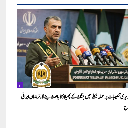
دنیا
ہری تنصیبات پر حملہ خطے میں جنگ کے پھیلاؤ کا باعث بنے گا،ترجمان ایرانی
ج