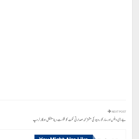
NEXT POST
جے ڈی وینس اور مارکو روبیو کی مشترکہ صدارتی ٹکٹ کو شکست دینا مشکل ہوگا، ٹرمپ