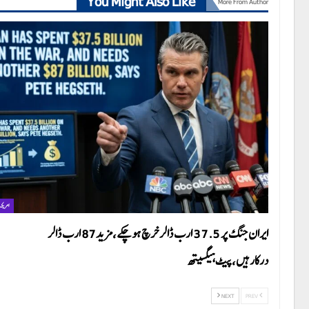
You Might Also Like
More From Author
امریکہ
ایران جنگ پر 37.5 ارب ڈالر خرچ ہوچکے،مزید87 ارب ڈالر
درکارہیں،پیٹ ہیگسیتھ
NEXT
PREV