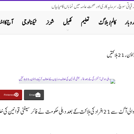
ترقیاتی سوچ، سرمایہ کاری اور صحت عامہ میں نمایاں کامیابیاں
روبار
کالم/ بلاگ
تعلیم
کھیل
شوبز
ٹیکنالوجی
آج کا اخب
لاکتیں
Pinterest
Email
نئی دہلی (رائٹرز): بھارتی دارالحکومت نئی دہلی میں ایک ہوٹل میں لگنے والی آگ سے 21 افراد کی ہل