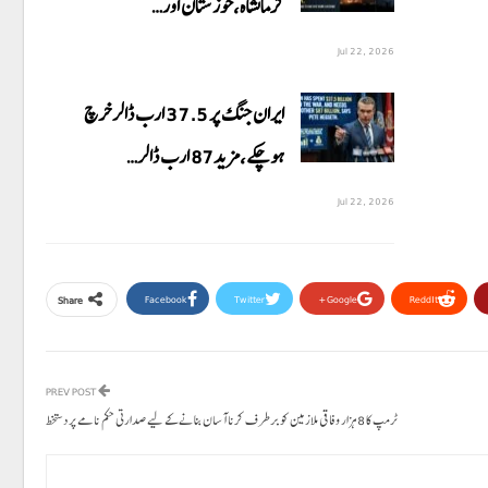
کرمانشاہ،خوزستان اور…
Jul 22, 2026
ایران جنگ پر 37.5 ارب ڈالر خرچ
ہوچکے،مزید87 ارب ڈالر…
Jul 22, 2026
Facebook
Twitter
Google+
ReddIt
Share
PREV POST
ٹرمپ کا 8 ہزار وفاقی ملازمین کو برطرف کرنا آسان بنانے کے لیے صدارتی حکم نامے پر دستخط