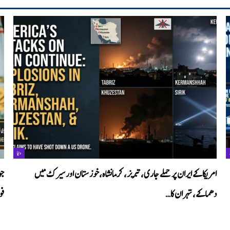
دنیا
امریکا کے ایران پر حملے جاری،تبریز، کرمانشاہ،خوزستان اور سیرک میں
جو
دھماکے، تہران کا…
فو