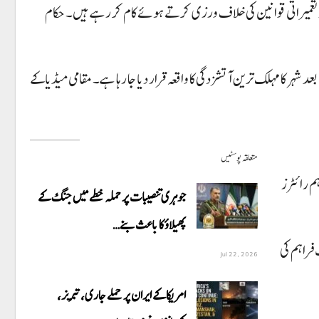
اور تعمیراتی قوانین کی خلاف ورزی کرتے ہوئے کام کر رہے ہیں۔ حکام
 دہلی کے علاقے مالویہ نگر میں واقع ایک ہوٹل میں آگ بھڑک اٹھی تھی، جس کے نتیجے میں 21 افراد جان کی بازی ہار گئے۔ یہ 2022 کے بعد شہر کا مہلک ترین آتشزدگی کا واقعہ قرار دیا جا رہا ہے۔ مقامی میڈیا کے
متعلقہ پوسٹیں
، تاہم رائٹرز
جوہری تنصیبات پر حملہ خطے میں جنگ کے
پھیلاؤ کا باعث بنے…
فراہم کی
Jul 22, 2026
امریکا کے ایران پر حملے جاری،تبریز،