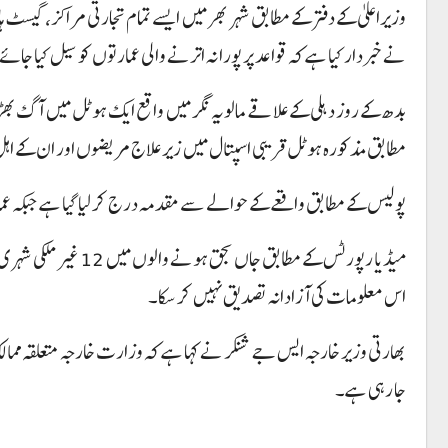
وزیراعلیٰ کے دفتر کے مطابق شہر بھر میں ایسے تمام تجارتی مراکز، گیسٹ 
نے خبردار کیا ہے کہ قواعد پر پورا نہ اترنے والی عمارتوں کو سیل کیا جائے
مطابق مذکورہ ہوٹل قریبی اسپتال میں زیر علاج مریضوں اور ان کے اہل 
پولیس کے مطابق واقعے کے حوالے سے مقدمہ درج کر لیا گیا ہے جبکہ عمار
میڈیا رپورٹس کے مطابق
اس معلومات کی آزادانہ تصدیق نہیں کر سکا۔
بھارتی وزیر خارجہ ایس جے شنکر نے کہا ہے کہ وزارت خارجہ متعلقہ مما
جا رہی ہے۔