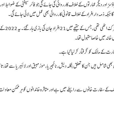
ہاؤسز اور دیگر عمارتوں کے خلاف کارروائی کی جائے گی جو فائر سیفٹی کے ضوابط 
 گا جبکہ ذمہ دار افراد کے خلاف قانونی کارروائی بھی عمل میں لائی جائے گی۔
بدھ کے روز
خانہ میں خاصا مقبول تھا۔
ت کے مالک کو گرفتار کر لیا گیا ہے۔
 جاں بحق ہونے والوں میں 12 غیر ملکی شہری بھی شامل ہیں جن کا تعلق بنگلہ دیش، نائجیریا، موزمبیق اور لائبیریا سے تھا
لک کے سفارت خانوں سے رابطے میں ہے اور متاثرہ خاندانوں کو ہر ممکن معاونت 