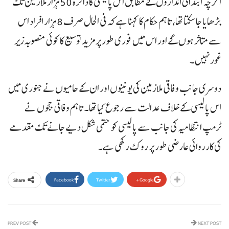
اگرچہ ابتدائی اندازوں کے مطابق اس پالیسی کا دائرہ 50 ہزار ملازمین تک
بڑھایا جا سکتا تھا، تاہم حکام کا کہنا ہے کہ فی الحال صرف 8 ہزار افراد اس
سے متاثر ہوں گے اور اس میں فوری طور پر مزید توسیع کا کوئی منصوبہ زیر
غور نہیں۔
دوسری جانب وفاقی ملازمین کی یونینوں اور ان کے حامیوں نے جنوری میں
اس پالیسی کے خلاف عدالت سے رجوع کیا تھا۔ تاہم وفاقی ججوں نے
ٹرمپ انتظامیہ کی جانب سے پالیسی کو حتمی شکل دیے جانے تک مقدمے
کی کارروائی عارضی طور پر روک رکھی ہے۔
Facebook
Twitter
Google+
Share
PREV POST
NEXT POST