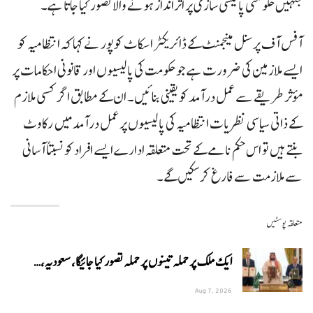
جنہیں حکومتی پالیسی سازی پر اثرانداز ہونے والا تصور کیا جاتا ہے۔
آفس آف پرسنل مینجمنٹ کے ڈائریکٹر اسکاٹ کوپور نے کہا کہ انتظامیہ کو
ایسے ملازمین کی ضرورت ہے جو حکومت کی پالیسیوں اور قانونی احکامات پر
مؤثر طریقے سے عمل درآمد کو یقینی بنائیں۔ ان کے مطابق اگر کسی ملازم
کے ذاتی سیاسی نظریات انتظامیہ کی پالیسیوں پر عمل درآمد میں رکاوٹ
بنتے ہیں تو اس حکم نامے کے تحت متعلقہ ادارے ایسے افراد کو نسبتاً آسانی
سے ملازمت سے فارغ کر سکیں گے۔
متعلقہ پوسٹیں
ایک ملک پر حملہ تینوں پر حملہ تصور کیا جائیگا، سعودیہ،…
Aug 7, 2026