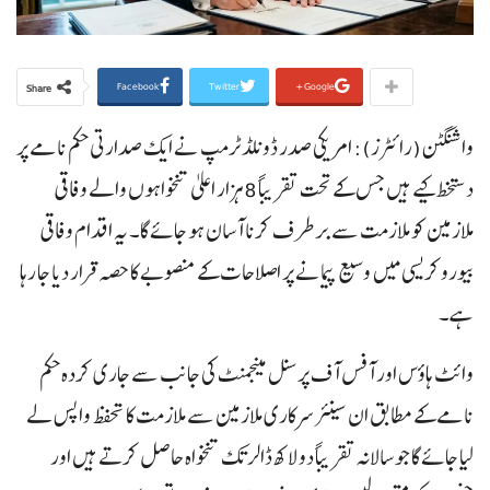
Facebook
Twitter
Google+
Share
واشنگٹن (رائٹرز): امریکی صدر ڈونلڈ ٹرمپ نے ایک صدارتی حکم نامے پر
دستخط کیے ہیں جس کے تحت تقریباً 8 ہزار اعلیٰ تنخواہوں والے وفاقی
ملازمین کو ملازمت سے برطرف کرنا آسان ہو جائے گا۔ یہ اقدام وفاقی
بیوروکریسی میں وسیع پیمانے پر اصلاحات کے منصوبے کا حصہ قرار دیا جا رہا
ہے۔
وائٹ ہاؤس اور آفس آف پرسنل مینجمنٹ کی جانب سے جاری کردہ حکم
نامے کے مطابق ان سینئر سرکاری ملازمین سے ملازمت کا تحفظ واپس لے
لیا جائے گا جو سالانہ تقریباً دو لاکھ ڈالر تک تنخواہ حاصل کرتے ہیں اور