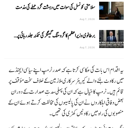
سلامتی کونسل کی سوات میں دہشت گرد حملے کی مذمت
Aug 7, 2026
برطانوی وزیراعظم کا گرومنگ گینگز کی ممکنہ جلد رہائی پر…
Aug 7, 2026
یہ اقدام اس بات کی عکاسی کرتا ہے کہ صدر ٹرمپ اپنے سیاسی ایجنڈے
میں رکاوٹ بننے والے کیریئر سرکاری ملازمین کے خلاف سخت مؤقف پر
قائم ہیں۔ ٹرمپ کا خیال ہے کہ ان کی پہلی مدتِ صدارت کے دوران
بعض وفاقی اہلکاروں نے ان کی پالیسیوں کی مخالفت کرتے ہوئے ان کے
منصوبوں کی راہ میں رکاوٹیں کھڑی کی تھیں۔