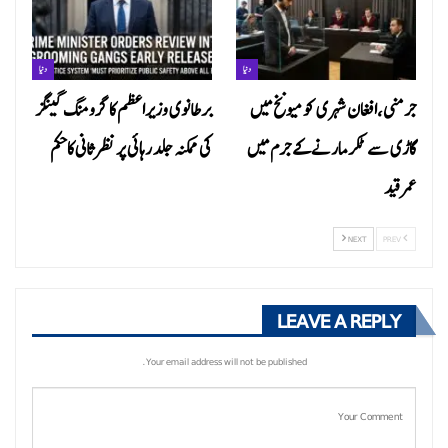
دنیا
دنیا
جرمنی،افغان شہری کو میونخ میں
برطانوی وزیراعظم کا گرومنگ گینگز
گاڑی سے ٹکر مارنے کے جرم میں
کی ممکنہ جلد رہائی پر نظرثانی کاحکم
عمر قید
NEXT
PREV
LEAVE A REPLY
Your email address will not be published.