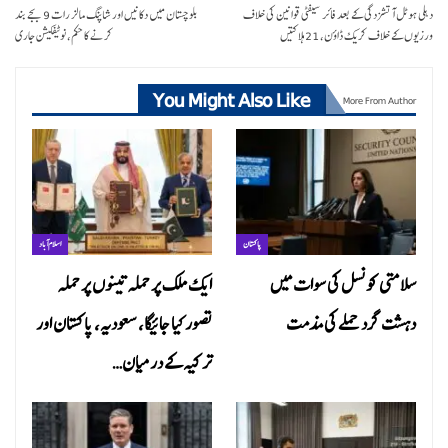
دہلی ہوٹل آتشزدگی کے بعد فائر سیفٹی قوانین کی خلاف
بلوچستان میں دکانیں اور شاپنگ مالز رات 9 بجے بند
ورزیوں کے خلاف کریک ڈاؤن، 21 ہلاکتیں
کرنے کا حکم، نوٹیفکیشن جاری
You Might Also Like
More From Author
پاکستان
اسلام آباد
سلامتی کونسل کی سوات میں
ایک ملک پر حملہ تینوں پر حملہ
دہشت گرد حملے کی مذمت
تصور کیا جائیگا، سعودیہ، پاکستان اور
ترکیہ کے درمیان…