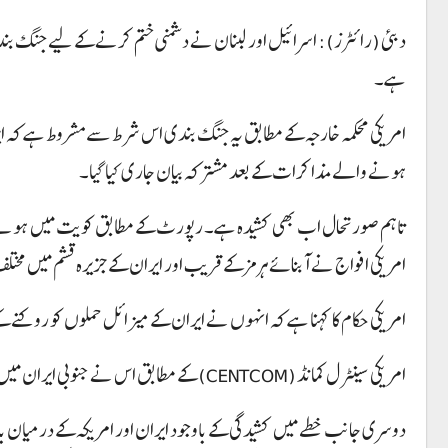
دبئی (رائٹرز): اسرائیل اور لبنان نے دشمنی ختم کرنے کے لیے جنگ بندی
ہے۔
امریکی محکمہ خارجہ کے مطابق یہ جنگ بندی اس شرط سے مشروط ہے کہ ا
ہونے والے مذاکرات کے بعد مشترکہ بیان جاری کیا گیا۔
امریکی افواج نے آبنائے ہرمز کے قریب اور ایران کے جزیرہ قشم میں مختل
امریکی حکام کا کہنا ہے کہ انہوں نے ایران کے میزائل حملوں کو روکنے
امریکی سینٹرل کمانڈ (CENTCOM) کے مطابق اس نے جنوبی ایران میں دفاعی کارروائیاں کرتے ہوئے میزائل لانچنگ سائٹس اور مشتبہ کشتیوں کو نشانہ بنایا ہے۔
دوسری جانب خطے میں کشیدگی کے باوجود ایران اور امریکہ کے درمیان ب