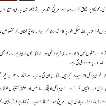
 کے نفاذ پر اتفاق کر لیا ہے، جسے امریکی انتظامیہ نے خطے میں جاری وسیع تن
یران نواز حزب اللہ مکمل طور پر فائرنگ بند کرے اور جنوبی لبنان کے مخصوص
تاہم صورتحال اب بھی کشیدہ ہے۔ رپورٹ کے مطابق کویت میں ہونے والے حملوں میں 60 سے زائد
ف اہداف پر کارروائی کی ہے۔
 کے لیے میزائل انٹرسیپٹ کیے ہیں، جبکہ ایران کی جانب سے مختلف دعوے کیے گئ
الواسطہ مذاکرات جاری ہیں۔ امریکی صدر ڈونلڈ ٹرمپ نے کہا ہے کہ فریقین ک