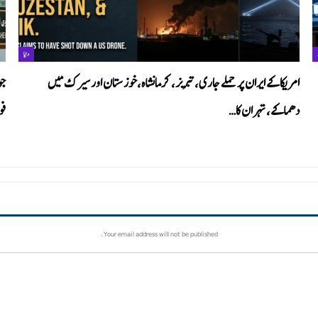
دنیا
امریکا کے ایران پر حملے جاری،تبریز، کرمانشاہ،خوزستان اور سیرک میں
جو
دھماکے، تہران کا…
فو
Your email address will not be published.