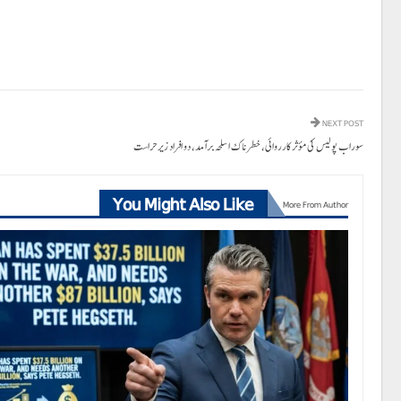
NEXT POST
سوراب پولیس کی مؤثر کارروائی، خطرناک اسلحہ برآمد، دو افراد زیر حراست
You Might Also Like
More From Author