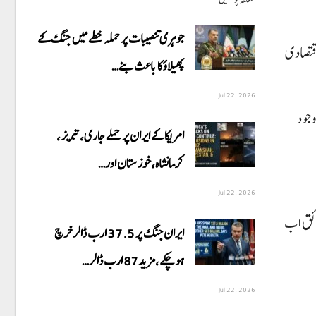
متعلقہ پوسٹیں
جوہری تنصیبات پر حملہ خطے میں جنگ کے
قتصادی
پھیلاؤ کا باعث بنے…
Jul 22, 2026
وجود
امریکا کے ایران پر حملے جاری،تبریز،
کرمانشاہ،خوزستان اور…
Jul 22, 2026
قائق اب
ایران جنگ پر 37.5 ارب ڈالر خرچ
ہوچکے،مزید87 ارب ڈالر…
Jul 22, 2026