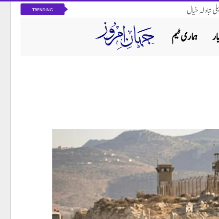
ی تبادلہ خیال
TRENDING
ار
ہماری ٹیم
پاکستان