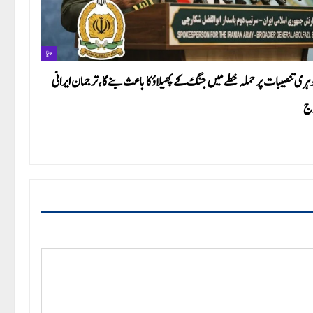
دنیا
ہری تنصیبات پر حملہ خطے میں جنگ کے پھیلاؤ کا باعث بنے گا،ترجمان ایرانی
ج