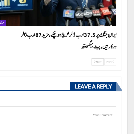
امریکہ
ایران جنگ پر 37.5 ارب ڈالر خرچ ہوچکے،مزید87 ارب ڈالر
درکارہیں،پیٹ ہیگسیتھ
NEXT
PREV
LEAVE A REPLY