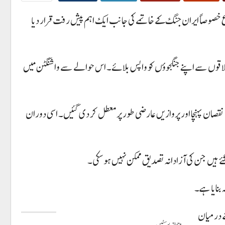
ازع خصوصاً ایران جنگ کے خاتمے کی جانب ایک اہم پیش رفت قرار دیا
 علاقوں سے اپنے جنگجوؤں کو واپس بلائے۔ اس حوالے سے واشنگٹن میں
 افراد زخمی ہوئے جبکہ کویت ایئرپورٹ کو بھی نقصان پہنچا اور پروازیں عارضی طور پر معطل کر دی گئیں۔ اسی دوران
ے ہیں جن کی آزادانہ تصدیق ممکن نہیں ہو سکی۔
ے درمیان