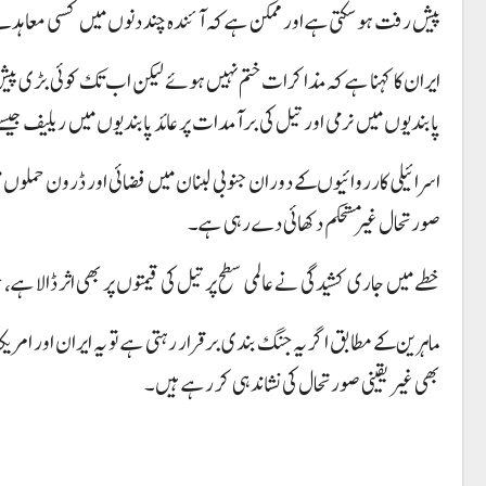
پیش رفت ہو سکتی ہے اور ممکن ہے کہ آئندہ چند دنوں میں کسی معا
ایران کا کہنا ہے کہ مذاکرات ختم نہیں ہوئے لیکن اب تک کوئی بڑی پیش
پابندیوں میں نرمی اور تیل کی برآمدات پر عائد پابندیوں میں ریلیف ج
اسرائیلی کارروائیوں کے دوران جنوبی لبنان میں فضائی اور ڈرون حملو
صورتحال غیر مستحکم دکھائی دے رہی ہے۔
خطے میں جاری کشیدگی نے عالمی سطح پر تیل کی قیمتوں پر بھی اثر ڈالا ہے، 
ماہرین کے مطابق اگر یہ جنگ بندی برقرار رہتی ہے تو یہ ایران اور ا
بھی غیر یقینی صورتحال کی نشاندہی کر رہے ہیں۔