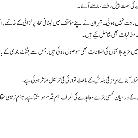
ہدے کی سمت پیش رفت سامنے آئے۔
 رفت نہیں ہوئی۔ تہران نے اپنے مؤقف میں لبنانی محاذ پر لڑائی کے خاتمے، ا
یسے مطالبات بھی شامل کیے ہیں۔
ں میں مزید ہلاکتوں کی اطلاعات بھی موصول ہوئی ہیں، جس سے جنگ بندی کے با
جبکہ آبنائے ہرمز کی بندش کے باعث توانائی کی ترسیل متاثر ہوئی ہے۔
مریکہ کے درمیان کسی بڑے معاہدے کی طرف اہم قدم ہو سکتا ہے، تاہم زمینی ح