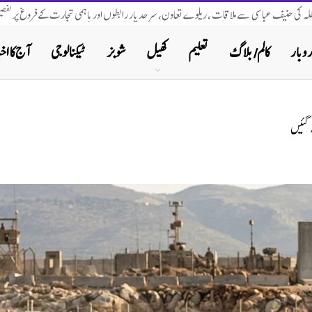
اخلہ کی حنیف عباسی سے ملاقات ، ریلوے تعاون، سرحد پار رابطوں اور باہمی تجارت کے فروغ پر تفصیل
روبار
کالم/ بلاگ
تعلیم
کھیل
شوبز
ٹیکنالوجی
آج کا اخب
 گئیں