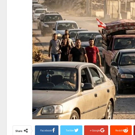
Facebook
Twitter
Google+
ReddIt
Share