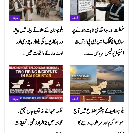
بلوچستان
بلوچستان
غفلت اور بدانتظامی ثابت ہونے پر
بلوچستان کے علاقے بیلہ میں پیشہ
سابق ایکٹنگ ایس ڈی پی او تربت
ور بھکاریوں کی یلغار، چوری اور
انسپکٹر پولیس سروس سے…
لوٹ مار کے واقعات میں…
بلوچستان
بلوچستان
بلوچستان کے بیشتر اضلاع میں آج
قلعہ عبداللہ خاتون جاں بحق ،
موسم گرم اور مرطوب رہنے کا
کوئٹہ میں 2افراد زخمی ,تحقیقات