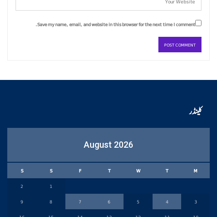
Save my name, email, and website in this browser for the next time I comment.
کلینڈر
August 2026
S
S
F
T
W
T
M
2
1
9
8
7
6
5
4
3