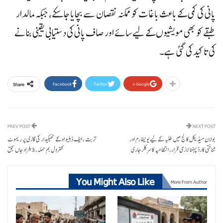
پانی کی کمی کے باعث باغات کو ممکنہ نقصان سے بچایا جا سکے، جبکہ مالدار
طبقے کو بھی مویشیوں کے لیے سائے اور صاف پانی کی دستیابی یقینی بنانے
کی تاکید کی گئی ہے۔
Facebook
Twitter
Google+
Share
PREV POST
NEXT POST
بولان میڈیکل کالج میں طلبہ کے لیے یونیفارم اور
تربت ، ایف ڈبلیو او کے ٹھیکیدار کی گاڑی پر ریموٹ
شناختی کارڈ پہننا لازمی قرار، انتظامیہ کا سرکلر جاری
کنٹرول بم حملہ، 3 افراد جاں بحق
You Might Also Like
More From Author