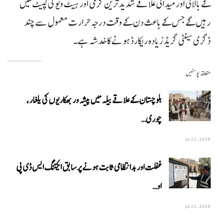
کے بالائی اور میدانی علاقے شدید ترین گرمی اور ہیٹ ویو کی لپیٹ میں
رہیں گے جس کے باعث دن کے وقت درجہ حرارت معمول سے چند
ڈگری سینٹی گریڈ زیادہ ریکارڈ ہونے کا خدشہ ہے۔
متعلقہ پوسٹیں
بلوچستان کے علاقے بیلہ میں پیشہ ور بھکاریوں کی یلغار،
چوری…
Jul 22, 2026
غفلت اور بدانتظامی ثابت ہونے پر سابق ایکٹنگ ایس ڈی پی
او…
Jul 22, 2026