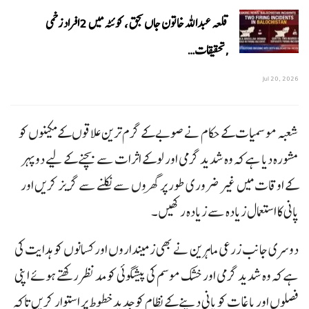
قلعہ عبداللہ خاتون جاں بحق ، کوئٹہ میں 2افراد زخمی
,تحقیقات…
Jul 20, 2026
شعبہ موسمیات کے حکام نے صوبے کے گرم ترین علاقوں کے مکینوں کو
مشورہ دیا ہے کہ وہ شدید گرمی اور لو کے اثرات سے بچنے کے لیے دوپہر
کے اوقات میں غیر ضروری طور پر گھروں سے نکلنے سے گریز کریں اور
پانی کا استعمال زیادہ سے زیادہ رکھیں۔
دوسری جانب زرعی ماہرین نے بھی زمینداروں اور کسانوں کو ہدایت کی
ہے کہ وہ شدید گرمی اور خشک موسم کی پیشگوئی کو مدنظر رکھتے ہوئے اپنی
فصلوں اور باغات کو پانی دینے کے نظام کو جدید خطوط پر استوار کریں تاکہ