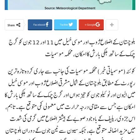
Facebook
Twitter
Google+
Share
بلوچستان کے اضلاع ژوب اور موسی خیل میں 11 اور 12 جون کو گرج
چمک کے ساتھ ہلکی بارش کا امکان، محکمہ موسمیات
کوئٹہ(موسمیاتی خبر )محکمہ موسمیات کی جانب سے جاری کردہ تازہ ترین
رپورٹ کے مطابق بلوچستان کے شمال مشرقی اضلاع ژوب اور موسی خیل
میں الیون اور ٹوئیلو جون کو تیز ہواں اور گرج چمک کے ساتھ ہلکی بارش کا
امکان ہے جس سے مقامی درجہ حرارت میں معمولی کمی متوقع ہے۔ تاہم،
اس جزوی ریلیف کے باوجود صوبے کے بیشتر اضلاع میں گرمی کی شدت
میں مزید اضافہ متوقع ہے، جبکہ سیون سے ٹین جون کے دوران بلوچستان