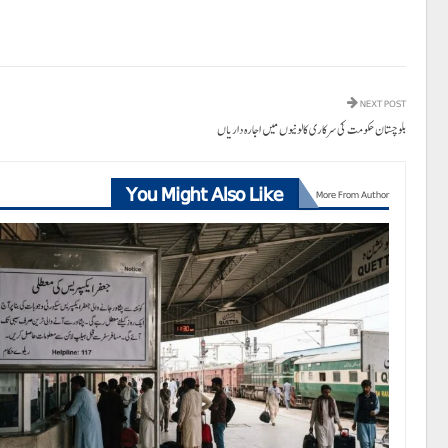
NEXT POST
بلوچستان حکومت کی سرکاری کالونیوں میں اجارہ داریاں
You Might Also Like
More From Author