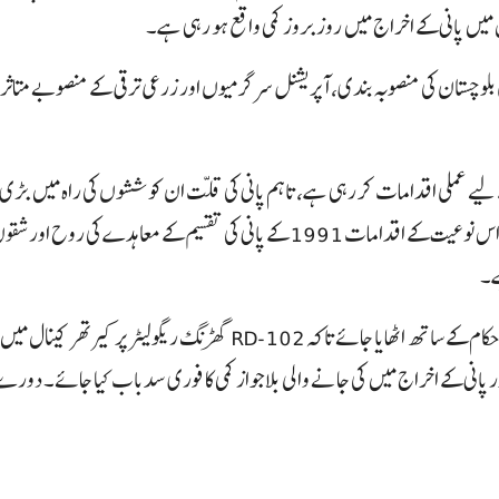
ل میں پانی کے اخراج میں روز بروز کمی واقع ہو رہی ہے۔
اشی بلوچستان کی منصوبہ بندی، آپریشنل سرگرمیوں اور زرعی ترقی کے منصوبے متاثر
لیے عملی اقدامات کر رہی ہے، تاہم پانی کی قلت ان کوششوں کی راہ میں بڑی
بن رہی ہے سپرنٹنڈنگ انجینئر ایریگیشن سرکل نصیرآباد نے مزید کہا کہ اس نوعیت کے اقدامات 1991 کے پانی کی تقسیم کے معاہد
ے۔
انہوں نے مطالبہ کیا کہ معاملے کو فوری طور پر حکومت سندھ کے متعلقہ حکام کے ساتھ اٹھایا جائے تاکہ RD-102 گھڑنگ ریگولیٹ
کے اور پانی کے اخراج میں کی جانے والی بلاجواز کمی کا فوری سدباب کیا جائے۔ دور