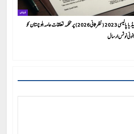
بلوچستان
میڈیا پالیسی 2023 (نظرثانی 2026) پر محکمہ تعلقات عامہ بلوچستان کو
نونی نوٹس ارسال