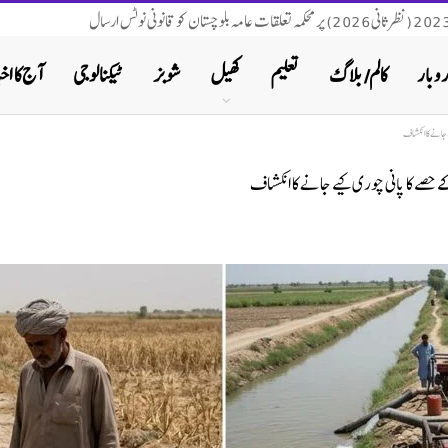
روبار
کالم/ بلاگ
تعلیم
کھیل
شوبز
ٹیکنالوجی
آج کا اخب
 جانے کا انکشاف
حصے کا پانی چوری کیے جانے کا انکشاف