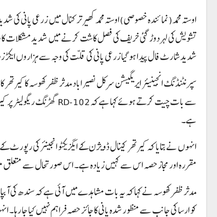
تشویش کی لہر دوڑ گئی خریف کی فصل کاشت کرنے میں شدید مشکلات کا س
شدید شارٹ فال پیدا ہو گیا زرعی پانی کی قلت کی وجہ سے ہزاروں ایکڑ ز
سپرنٹنڈنگ انجینیئر ایریگیشن سرکل نصیر اباد مدثر ظفر کھوسہ کا کیرتھر کا
سے بات چیت کرتے ہوئے کہا 
ہے۔
مقررہ اور مجاز حصہ اس سے کہیں زیادہ ہے۔ اس صورتحال سے متعلق متعلقہ 
مدثر ظفر کھوسہ نے کہا کہ یہ بات مشاہدے میں آئی ہے کہ سندھ کی آبپاش
کو ارسا کی جانب سے منظور شدہ پانی کا جائز حصہ فراہم نہیں کیا جا رہا۔ 