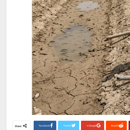
Facebook
Twitter
Google+
ReddIt
Share