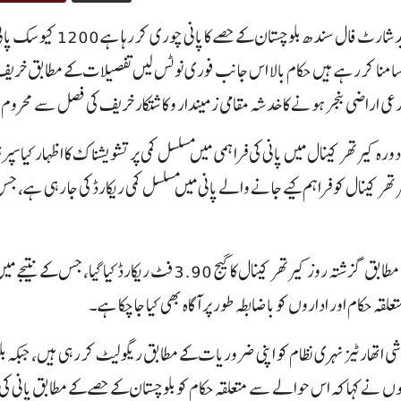
امنا کر رہے ہیں حکام بالا اس جانب فوری نوٹس لیں تفصیلات کے مطابق خری
رعی اراضی بنجر ہونے کا خدشہ مقامی زمیندار و کاشتکار خریف کی فصل سے محروم 
 دورہ کیرتھر کینال میں پانی کی فراہمی میں مسلسل کمی پر تشویشناک کا اظہار کیا
ہے کہ RD-102 گھڑنگ ریگولیٹر پر کیرتھر کینال کو فراہم کیے جانے والے پانی میں مسلسل کمی ریکارڈ
حکام اور اداروں کو باضابطہ طور پر آگاہ بھی کیا جا چکا ہے۔
ی اتھارٹیز نہری نظام کو اپنی ضروریات کے مطابق ریگولیٹ کر رہی ہیں، جبکہ ب
انہوں نے کہا کہ اس حوالے سے متعلقہ حکام کو بلوچستان کے حصے کے مطابق پانی کی