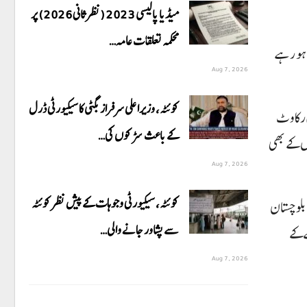
میڈیا پالیسی 2023 (نظرثانی 2026) پر
محکمہ تعلقات عامہ…
 ہو رہے
Aug 7, 2026
کوئٹہ، وزیراعلی سرفراز بگٹی کا سیکیورٹی ڈرل
 رکاوٹ
کے باعث سڑکوں کی…
ے کی روح اور شقوں کے بھی
Aug 7, 2026
کوئٹہ، سیکیورٹی وجوہات کے پیش نظر کوئٹہ
ر پر کیرتھر کینال میں بلوچستان
سے پشاور جانے والی…
ے کے
Aug 7, 2026