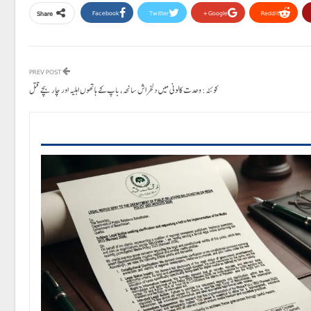
Facebook
Twitter
Google+
ReddIt
Share
PREV POST
کوئٹہ: وحدت کالونی میں دلخراش سانحہ، باپ کے ہاتھوں اہلیہ اور چار بچے قتل