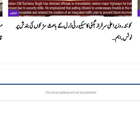
بلوچستان
کوئٹہ، وزیراعلی سرفراز بگٹی کا سیکیورٹی ڈرل کے باعث سڑکوں کی بندش پر
نوٹس، اہم…
قا
Your email address will not be published.