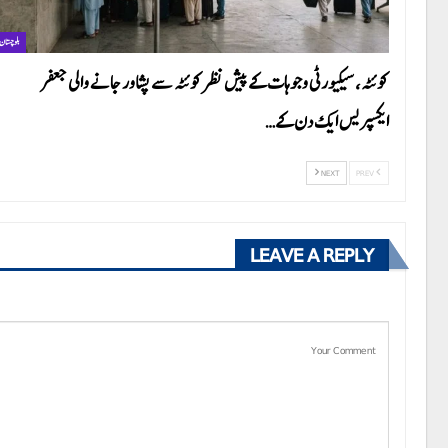
بلوچستان
کوئٹہ، سیکیورٹی وجوہات کے پیش نظر کوئٹہ سے پشاور جانے والی جعفر
ایکسپریس ایک دن کے…
NEXT
PREV
LEAVE A REPLY