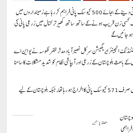
اوستہ محمد(نمائندہ خصوصی)اوستہ محمد کھیر تر کنال میں زرعی پانی کی شدید شارٹ فال سندھ بلوچستان کے حصے کا پانی چوری کر رہا ہے 1200 کیو سک پانی دینے کے بجائے 500 کیو سک پانی فراہم کر رہا ہے زمینداروں میں
ف کسی زن قریب ہونے کے ساتھ ساتھ کھیر تر کنال میں زرعی پانی کی
ہو جائیں گے
سپرنٹنڈنگ انجینئر ایریگیشن سرکل نصیرآباد مدثر ظفر کھوسہ نے یو این اے
 کی جا رہی ہے، جس کے باعث بلوچستان کے زرعی اور آبپاشی نظام کو شدید مشکلات کا سامنا
انہوں نے بتایا کہ کیرتھر کینال ڈویژن کے ایگزیکٹو انجینئر کی رپورٹ کے مطابق گزشتہ روز کیرتھر کینال کا گیج 3.90 فٹ ریکارڈ کیا گیا، جس کے نتیجے میں صرف 571 کیوسک پانی کا اخراج ہو رہا تھا، جبکہ بلوچستان کے لیے
لوچستان
متعلقہ پوسٹیں
 فراہمی