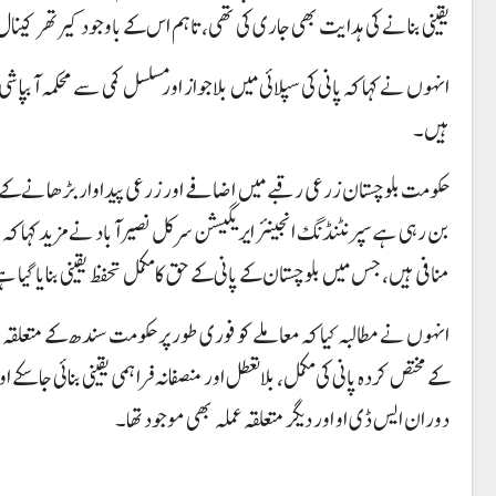
یقینی بنانے کی ہدایت بھی جاری کی تھی، تاہم اس کے باوجود کیرتھر کینا
انہوں نے کہا کہ پانی کی سپلائی میں بلاجواز اور مسلسل کمی سے محکمہ آبپ
ہیں۔
حکومت بلوچستان زرعی رقبے میں اضافے اور زرعی پیداوار بڑھانے کے 
منافی ہیں، جس میں بلوچستان کے پانی کے حق کا مکمل تحفظ یقینی بنایا گیا ہ
کے مختص کردہ پانی کی مکمل، بلاتعطل اور منصفانہ فراہمی یقینی بنائی جا س
دوران ایس ڈی او اور دیگر متعلقہ عملہ بھی موجود تھا۔