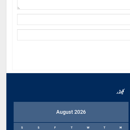
کلینڈر
August 2026
S
S
F
T
W
T
M