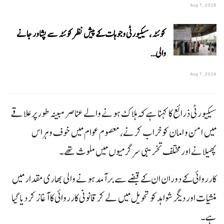
Aug 7, 2026
کوئٹہ، سیکیورٹی وجوہات کے پیش نظر کوئٹہ سے پشاور جانے
والی…
Aug 7, 2026
سیکیورٹی ذرائع کا کہنا ہے کہ ہلاک ہونے والے عناصر مبینہ طور پر علاقے
میں امن و امان کو خراب کرنے، معصوم عوام میں خوف و ہراس
پھیلانے اور مختلف تخریبی سرگرمیوں میں ملوث تھے۔
کارروائی کے دوران ان کے قبضے سے برآمد ہونے والی بھاری مقدار میں
منشیات اور دیگر شواہد کو تحویل میں لے کر قانونی کارروائی کا آغاز کر دیا گیا
ہے۔