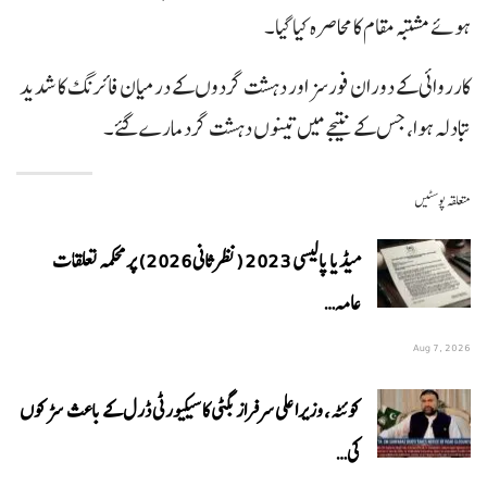
ہوئے مشتبہ مقام کا محاصرہ کیا گیا۔
کارروائی کے دوران فورسز اور دہشت گردوں کے درمیان فائرنگ کا شدید
تبادلہ ہوا، جس کے نتیجے میں تینوں دہشت گرد مارے گئے۔
متعلقہ پوسٹیں
میڈیا پالیسی 2023 (نظرثانی 2026) پر محکمہ تعلقات
عامہ…
Aug 7, 2026
کوئٹہ، وزیراعلی سرفراز بگٹی کا سیکیورٹی ڈرل کے باعث سڑکوں
کی…