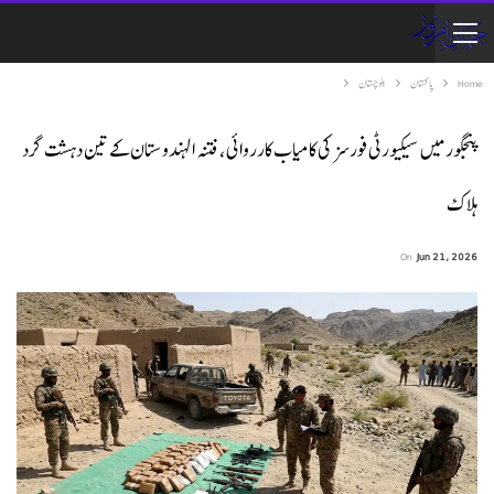
Home
پاکستان
بلوچستان
پنجگور میں سیکیورٹی فورسز کی کامیاب کارروائی، فتنہ الہندوستان کے تین دہشت گرد
ہلاک
On
Jun 21, 2026