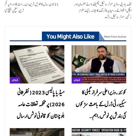
لنک بادینی روڈ پر موٹرسائیکل چھیننے والے ملزمان اور
21 جون سال کا طویل ترین دن، رات کا دورانیہ کم
ایگل اسکواڈ کے درمیان فائرنگ کا تبادلہ، ایک ملزم
ترین سطح پر پہنچ گیا
زخمی، موٹرسائیکل برآمد
You Might Also Like
More From Author
بلوچستان
بلوچستان
کوئٹہ، وزیراعلی سرفراز بگٹی کا
میڈیا پالیسی 2023 (نظرثانی
سیکیورٹی ڈرل کے باعث سڑکوں
2026) پر محکمہ تعلقات عامہ
کی بندش پر نوٹس، اہم…
بلوچستان کو قانونی نوٹس ارسال