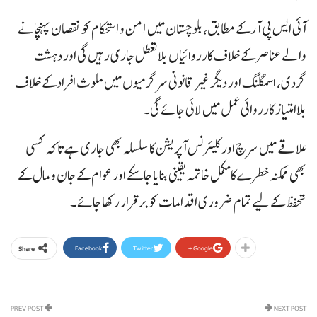
آئی ایس پی آر کے مطابق، بلوچستان میں امن و استحکام کو نقصان پہنچانے
والے عناصر کے خلاف کارروائیاں بلا تعطل جاری رہیں گی اور دہشت
گردی، اسمگلنگ اور دیگر غیر قانونی سرگرمیوں میں ملوث افراد کے خلاف
بلاامتیاز کارروائی عمل میں لائی جائے گی۔
علاقے میں سرچ اور کلیئرنس آپریشن کا سلسلہ بھی جاری ہے تاکہ کسی
بھی ممکنہ خطرے کا مکمل خاتمہ یقینی بنایا جا سکے اور عوام کے جان و مال کے
تحفظ کے لیے تمام ضروری اقدامات کو برقرار رکھا جائے۔
Facebook
Twitter
Google+
Share
PREV POST
NEXT POST