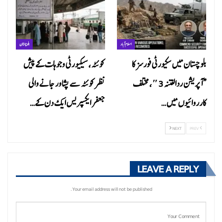
اسلام آباد
بلوچستان
بلوچستان میں سکیورٹی فورسز کا
کوئٹہ، سیکیورٹی وجوہات کے پیش
“آپریشن ردالفتنہ 3″، مختلف
نظر کوئٹہ سے پشاور جانے والی
کارروائیوں میں…
جعفر ایکسپریس ایک دن کے…
NEXT
PREV
LEAVE A REPLY
Your email address will not be published.