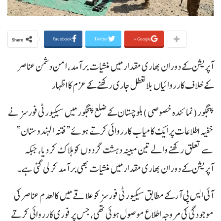
Facebook
Twitter
Google+
Share
آپریشن کے دوران بھاری مقدار میں منشیات برآمد، امن دشمن عناصر
کے خلاف کارروائیاں بلا تعطل جاری رکھنے کے عزم کا اظہار
پنجگور(نمائندہ خصوصی )بلوچستان کے ضلع پنجگور میں سیکیورٹی فورسز نے
خفیہ اطلاعات پر ایک کامیاب کارروائی کرتے ہوئے “فتنہ الہندوستان”
سے تعلق رکھنے والے تین مبینہ دہشت گردوں کو ہلاک کر دیا، جبکہ
آپریشن کے دوران بھاری مقدار میں منشیات بھی برآمد کر لی گئی ہے۔
آئی ایس پی آر کے مطابق سیکیورٹی فورسز کو علاقے میں کالعدم عناصر کی
موجودگی کی مروجہ اطلاع موصول ہوئی تھی، جس پر فوری کارروائی کرتے