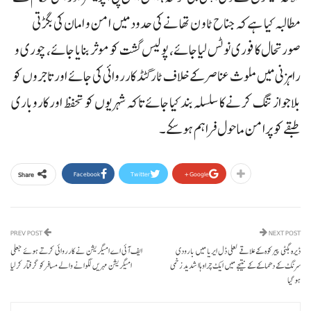
مطالبہ کیا ہے کہ جناح ٹاو ن تھانے کی حدود میں امن و امان کی بگڑتی
صورتحال کا فوری نوٹس لیا جائے، پولیس گشت کو موثر بنایا جائے، چوری و
راہزنی میں ملوث عناصر کے خلاف ٹارگٹڈ کارروائی کی جائے اور تاجروں کو
بلاجواز تنگ کرنے کا سلسلہ بند کیا جائے تاکہ شہریوں کو تحفظ اور کاروباری
طبقے کو پرامن ماحول فراہم ہو سکے۔
Facebook
Twitter
Google+
Share
PREV POST
NEXT POST
ڈیرہ بگٹی پیرکوہ کے علاقے لعلی ڈل ایریا میں بارودی
ایف آئی اے امیگریشن نے کارروائی کرتے ہوئے جعلی
سرنگ کے دھماکے کے نتیجے میں ایک چراوہاا شدید زخمی
امیگریشن مہریں لگوانے والے مسافرکو گرفتار کرلیا
ہو گیا