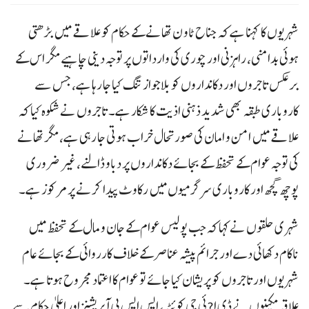
شہریوں کا کہنا ہے کہ جناح ٹاو ن تھانے کے حکام کو علاقے میں بڑھتی
ہوئی بدامنی، راہزنی اور چوری کی وارداتوں پر توجہ دینی چاہیے مگر اس کے
برعکس تاجروں اور دکانداروں کو بلاجواز تنگ کیا جا رہا ہے، جس سے
کاروباری طبقہ بھی شدید ذہنی اذیت کا شکار ہے۔ تاجروں نے شکوہ کیا کہ
علاقے میں امن و امان کی صورتحال خراب ہوتی جا رہی ہے، مگر تھانے
کی توجہ عوام کے تحفظ کے بجائے دکانداروں پر دباو ڈالنے، غیر ضروری
پوچھ گچھ اور کاروباری سرگرمیوں میں رکاوٹ پیدا کرنے پر مرکوز ہے۔
شہری حلقوں نے کہا کہ جب پولیس عوام کے جان و مال کے تحفظ میں
ناکام دکھائی دے اور جرائم پیشہ عناصر کے خلاف کارروائی کے بجائے عام
شہریوں اور تاجروں کو پریشان کیا جائے تو عوام کا اعتماد مجروح ہوتا ہے۔
علاقہ مکینوں نے ڈی ا?ئی جی کوئٹہ، ایس ایس پی آپریشنز اور اعلیٰ حکام سے