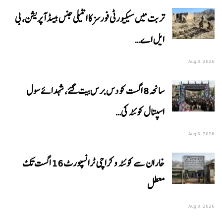
تربت میں سیکیورٹی فورسز کا انٹیلی جنس بیسڈ آپریشن، بی
ایل اے…
Aug 8, 2026
سانحہ 8 اگست کو دس برس بیت گئے، شہدائے سول
اسپتال کوئٹہ کی…
Aug 8, 2026
خاران سے کوئٹہ و کراچی ٹرانسپورٹ 16 اگست تک
معطل
Aug 8, 2026