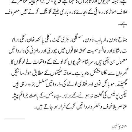
ہے، جبکہ شہریوں اور تاجروں کا کہنا ہے کہ پولیس جرائم پیشہ عناصر کے
خلاف مو ثر کارروائی کے بجائے کاروباری طبقے کو تنگ کرنے میں مصروف
ہے۔
جناح ٹاو ن، ارباب ٹاو ن، سمنگلی، لہڑی گیٹ، کلی پائند خان، کلی برا?
ت، شابو اور عالمو سمیت ملحقہ علاقوں میں چوری اور راہزنی کی وارداتیں
معمول بن چکی ہیں، سر شام شہریوں کو لوٹنے کے واقعات نے لوگوں کا
گھروں سے نکلنا مشکل بنا دیا ہے۔ علاقہ مکینوں کے مطابق موٹرسائیکل
چھیننے، موبائل فون اور نقدی لوٹنے کی وارداتیں مسلسل بڑھ رہی ہیں
لیکن پولیس کی گشت نہ ہونے کے برابر ہے، جس کے باعث جرائم پیشہ
عناصر بلاخوف و خطر وارداتیں کرکے فرار ہو جاتے ہیں۔
متعلقہ پوسٹیں