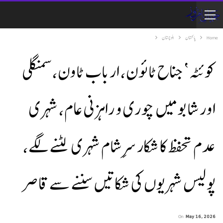
Home
پاکستان
بلوچستان
کوئٹہ ‘ جناح ٹائون، ارباب ٹاون، سمنگلی
اور شابو میں چوری و راہزنی عام، شہری
عدم تحفظ کا شکار سرِ شام شہری لٹنے لگے،
پولیس شہریوں کی شکاتیں سننے سے قاصر
On
May 16, 2026