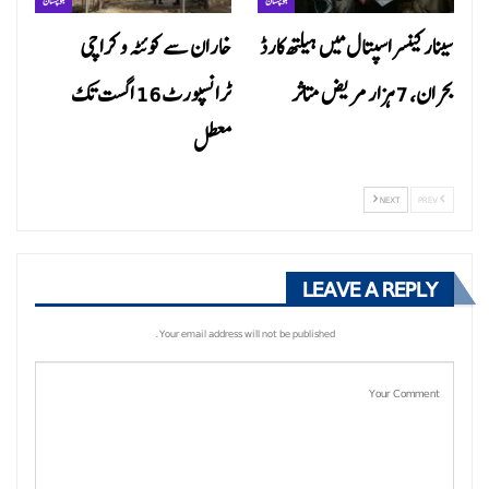
بلوچستان
بلوچستان
سینار کینسر اسپتال میں ہیلتھ کارڈ
خاران سے کوئٹہ و کراچی
بحران، 7 ہزار مریض متاثر
ٹرانسپورٹ 16 اگست تک
معطل
NEXT
PREV
LEAVE A REPLY
Your email address will not be published.