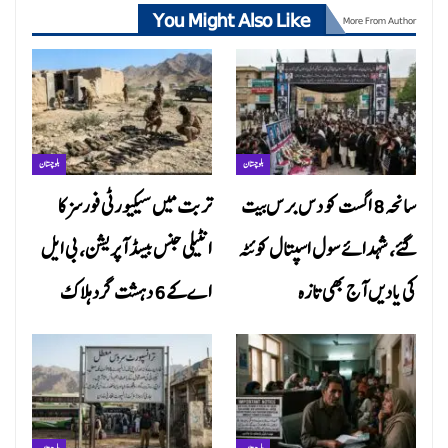
You Might Also Like
More From Author
بلوچستان
بلوچستان
سانحہ 8 اگست کو دس برس بیت
تربت میں سیکیورٹی فورسز کا
گئے، شہدائے سول اسپتال کوئٹہ
انٹیلی جنس بیسڈ آپریشن، بی ایل
کی یادیں آج بھی تازہ
اے کے 6 دہشت گرد ہلاک