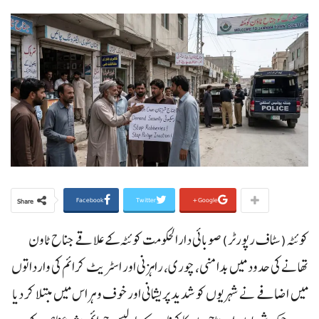
Facebook
Twitter
Google+
Share
کوئٹہ(سٹاف رپورٹر) صوبائی دارالحکومت کوئٹہ کے علاقے جناح ٹاون
تھانے کی حدود میں بدامنی، چوری، راہزنی اور اسٹریٹ کرائم کی وارداتوں
میں اضافے نے شہریوں کو شدید پریشانی اور خوف و ہراس میں مبتلا کر دیا