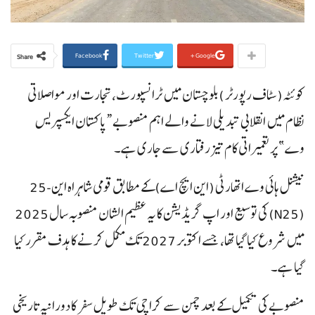
Facebook
Twitter
Google+
Share
کوئٹہ(سٹاف رپورٹر )بلوچستان میں ٹرانسپورٹ، تجارت اور مواصلاتی
نظام میں انقلابی تبدیلی لانے والے اہم منصوبے “پاکستان ایکسپریس
وے” پر تعمیراتی کام تیز رفتاری سے جاری ہے۔
نیشنل ہائی وے اتھارٹی (این ایچ اے)کے مطابق قومی شاہراہ این-25
(N25) کی توسیع اور اپ گریڈیشن کا یہ عظیم الشان منصوبہ سال 2025
میں شروع کیا گیا تھا، جسے اکتوبر 2027 تک مکمل کرنے کا ہدف مقرر کیا
گیا ہے۔
منصوبے کی تکمیل کے بعد چمن سے کراچی تک طویل سفر کا دورانیہ تاریخی