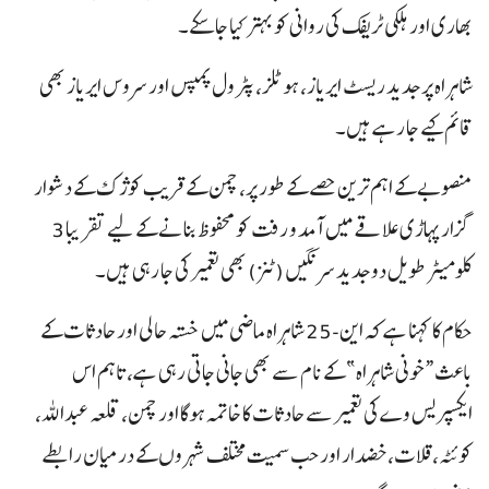
بھاری اور ہلکی ٹریفک کی روانی کو بہتر کیا جا سکے۔
شاہراہ پر جدید ریسٹ ایریاز، ہوٹلز، پٹرول پمپس اور سروس ایریاز بھی
قائم کیے جا رہے ہیں۔
منصوبے کے اہم ترین حصے کے طور پر، چمن کے قریب کوژک کے دشوار
گزار پہاڑی علاقے میں آمد و رفت کو محفوظ بنانے کے لیے تقریبا 3
کلومیٹر طویل دو جدید سرنگیں (ٹنز) بھی تعمیر کی جا رہی ہیں۔
حکام کا کہنا ہے کہ این-25 شاہراہ ماضی میں خستہ حالی اور حادثات کے
باعث “خونی شاہراہ” کے نام سے بھی جانی جاتی رہی ہے، تاہم اس
ایکسپریس وے کی تعمیر سے حادثات کا خاتمہ ہوگا اور چمن، قلعہ عبداللہ،
کوئٹہ، قلات، خضدار اور حب سمیت مختلف شہروں کے درمیان رابطے