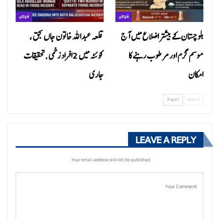
بلوچستان
بلوچستان
بلوچستان کے بیشتر اضلاع میں آج
قلعہ عبداللہ خاتون جاں بحق ،
موسم گرم اور مرطوب رہنے کا
کوئٹہ میں 2افراد زخمی ,تحقیقات
امکان
جاری
NEXT
PREV
LEAVE A REPLY
Your email address will not be published.