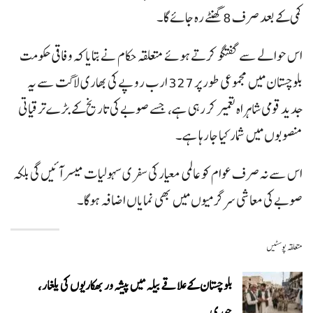
کمی کے بعد صرف 8 گھنٹے رہ جائے گا۔
اس حوالے سے گفتگو کرتے ہوئے متعلقہ حکام نے بتایا کہ وفاقی حکومت
بلوچستان میں مجموعی طور پر 327 ارب روپے کی بھاری لاگت سے یہ
جدید قومی شاہراہ تعمیر کر رہی ہے، جسے صوبے کی تاریخ کے بڑے ترقیاتی
منصوبوں میں شمار کیا جا رہا ہے۔
اس سے نہ صرف عوام کو عالمی معیار کی سفری سہولیات میسر آئیں گی بلکہ
صوبے کی معاشی سرگرمیوں میں بھی نمایاں اضافہ ہوگا۔
متعلقہ پوسٹیں
بلوچستان کے علاقے بیلہ میں پیشہ ور بھکاریوں کی یلغار،
چوری…