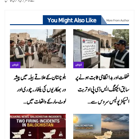
سے ماسٹرز کی ڈگری حاصل
You Might Also Like
More From Author
بلوچستان
بلوچستان
غفلت اور بدانتظامی ثابت ہونے پر
بلوچستان کے علاقے بیلہ میں پیشہ
سابق ایکٹنگ ایس ڈی پی او تربت
ور بھکاریوں کی یلغار، چوری اور
انسپکٹر پولیس سروس سے…
لوٹ مار کے واقعات میں…