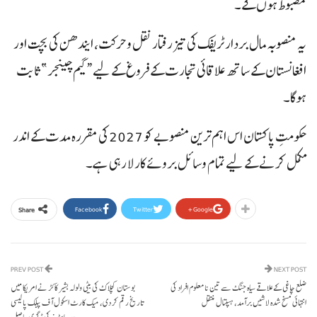
مضبوط ہوں گے۔
یہ منصوبہ مال بردار ٹریفک کی تیز رفتار نقل و حرکت، ایندھن کی بچت اور
افغانستان کے ساتھ علاقائی تجارت کے فروغ کے لیے “گیم چینجر” ثابت
ہوگا۔
حکومتِ پاکستان اس اہم ترین منصوبے کو 2027 کی مقررہ مدت کے اندر
مکمل کرنے کے لیے تمام وسائل بروئے کار لا رہی ہے۔
Facebook
Twitter
Google+
Share
PREV POST
NEXT POST
ضلع چاغی کے علاقے سیاہ جنگ سے تین نامعلوم افراد کی
بوستان کچلاک کی بیٹی ولولہ بشیر کاکڑ نے امریکا میں
انتہائی مسخ شدہ لاشیں برآمد، ہسپتال منتقل
تاریخ رقم کر دی، میک کارٹ اسکول آف پبلک پالیسی