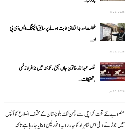
Jul 22, 2026
غفلت اور بدانتظامی ثابت ہونے پر سابق ایکٹنگ ایس ڈی پی
او…
Jul 22, 2026
قلعہ عبداللہ خاتون جاں بحق ، کوئٹہ میں 2افراد زخمی
,تحقیقات…
Jul 20, 2026
منصوبے کے تحت کراچی سے چمن تک بلوچستان کے مختلف اضلاع کو آپس
میں جوڑنے والی اس شاہراہ کو چار رویہ (فور لین)بنایا جا رہا ہے تاکہ