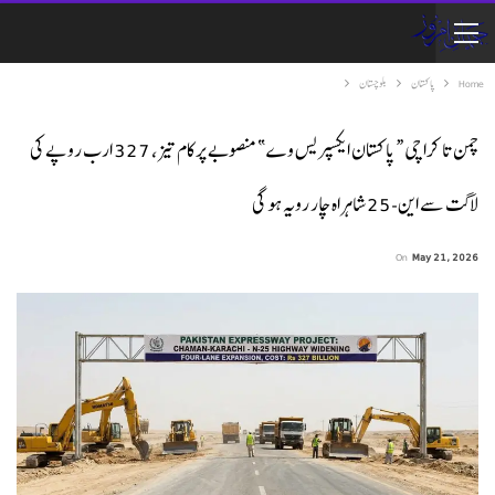
Home
پاکستان
بلوچستان
چمن تا کراچی “پاکستان ایکسپریس وے” منصوبے پر کام تیز، 327 ارب روپے کی
لاگت سے این-25 شاہراہ چار رویہ ہو گی
On
May 21, 2026