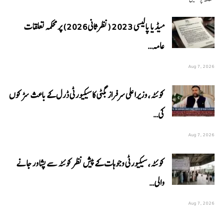
میڈیا پالیسی 2023 (نظرثانی 2026) پر محکمہ تعلقات
عامہ…
Aug 7, 2026
کوئٹہ، وزیراعلی سرفراز بگٹی کا سیکیورٹی ڈرل کے باعث سڑکوں
کی…
Aug 7, 2026
کوئٹہ، سیکیورٹی وجوہات کے پیش نظر کوئٹہ سے پشاور جانے
والی…
Aug 7, 2026