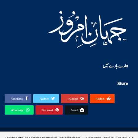
ہمارے بارے میں
Share
Facebook
Twitter
Google+
ReddIt
WhatsApp
Pinterest
Email
© 2026 - jahan-e-imroz. All Rights Reserved.
This website uses cookies to improve your experience. We'll assume you're ok with this, but