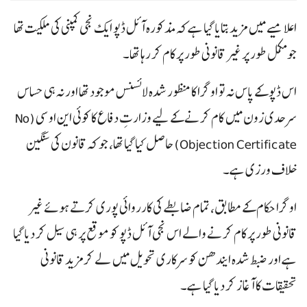
اعلامیے میں مزید بتایا گیا ہے کہ مذکورہ آئل ڈپو ایک نجی کمپنی کی ملکیت تھا
جو مکمل طور پر غیر قانونی طور پر کام کر رہا تھا۔
اس ڈپو کے پاس نہ تو اوگرا کا منظور شدہ لائسنس موجود تھا اور نہ ہی حساس
سرحدی زون میں کام کرنے کے لیے وزارتِ دفاع کا کوئی این او سی (No
Objection Certificate) حاصل کیا گیا تھا، جو کہ قانون کی سنگین
خلاف ورزی ہے۔
اوگرا حکام کے مطابق، تمام ضابطے کی کارروائی پوری کرتے ہوئے غیر
قانونی طور پر کام کرنے والے اس نجی آئل ڈپو کو موقع پر ہی سیل کر دیا گیا
ہے اور ضبط شدہ ایندھن کو سرکاری تحویل میں لے کر مزید قانونی
تحقیقات کا آغاز کر دیا گیا ہے۔