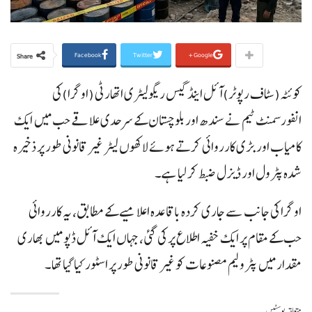
Facebook
Twitter
Google+
Share
کوئٹہ(سٹاف رپوٹر)آئل اینڈ گیس ریگولیٹری اتھارٹی (اوگرا)کی
انفورسمنٹ ٹیم نے سندھ اور بلوچستان کے سرحدی علاقے حب میں ایک
کامیاب اور بڑی کارروائی کرتے ہوئے لاکھوں لیٹر غیر قانونی طور پر ذخیرہ
شدہ پٹرول اور ڈیزل ضبط کر لیا ہے۔
اوگرا کی جانب سے جاری کردہ باقاعدہ اعلامیے کے مطابق، یہ کارروائی
حب کے مقام پر ایک خفیہ اطلاع پر کی گئی، جہاں ایک آئل ڈپو میں بھاری
مقدار میں پٹرولیم مصنوعات کو غیر قانونی طور پر اسٹور کیا گیا تھا۔
متعلقہ پوسٹیں