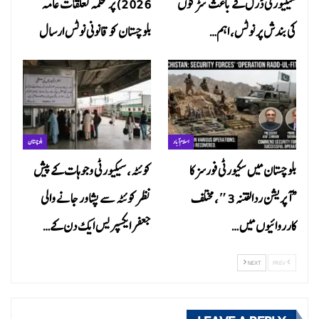
سیکیورٹی ڈرل کے باعث سڑکوں
2026) پر محکمہ تعلقات عامہ
کی بندش پر نوٹس، اہم…
بلوچستان کو قانونی نوٹس ارسال
اسلام آباد
بلوچستان
بلوچستان میں سکیورٹی فورسز کا
کوئٹہ، سیکیورٹی وجوہات کے پیش
“آپریشن ردالفتنہ 3″، مختلف
نظر کوئٹہ سے پشاور جانے والی
کارروائیوں میں…
جعفر ایکسپریس ایک دن کے…
NEXT
PREV