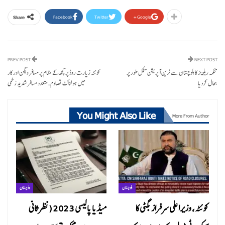
Facebook
Twitter
Google+
Share
PREV POST
NEXT POST
محکمہ ریلویز کا بلوچستان سے ٹرین آپریشن مکمل طور پر
کوئٹہ زیارت روڈ پر کچھ کے مقام پر مسافر ویگن اور کار
بحال کردیا
میں ہولناک تصادم، متعدد مسافر شدید زخمی
You Might Also Like
More From Author
بلوچستان
بلوچستان
کوئٹہ، وزیراعلی سرفراز بگٹی کا
میڈیا پالیسی 2023 (نظرثانی