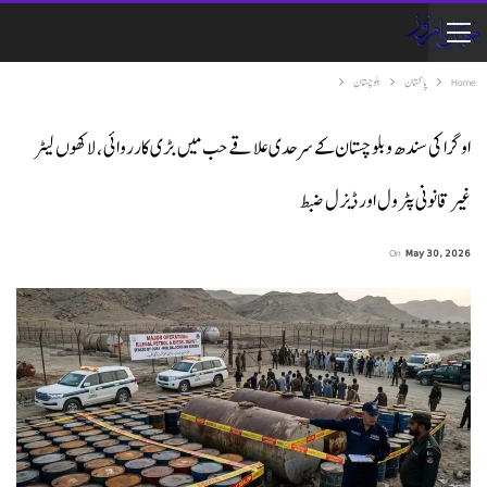
Home
پاکستان
بلوچستان
اوگرا کی سندھ و بلوچستان کے سرحدی علاقے حب میں بڑی کارروائی، لاکھوں لیٹر
غیر قانونی پٹرول اور ڈیزل ضبط
On
May 30, 2026