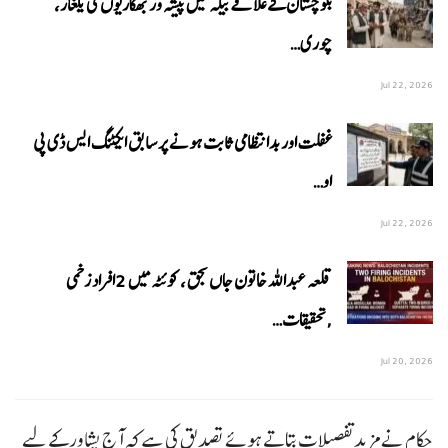
بلوچستان کے علاقے بیلہ میں پیشہ ور بھکاریوں کی یلغار،
چوری…
Jul 22, 2026
غفلت اور بدانتظامی ثابت ہونے پر سابق ایکٹنگ ایس ڈی پی
او…
Jul 22, 2026
قلعہ عبداللہ خاتون جاں بحق ، کوئٹہ میں 2افراد زخمی
,تحقیقات…
Jul 20, 2026
حکام نے مزید تفصیلات بتاتے ہوئے تصدیق کی ہے کہ آج پشاور کے لیے