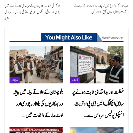
حب اور گردونواح میں ٹریفک حادثات اور ڈوبنے کے
اوگرا کی سندھ و بلوچستان کے سرحدی علاقے حب میں
واقعات، 7افراد جاں بحق، 11 زخمی
بڑی کارروائی، لاکھوں لیٹر غیر قانونی پٹرول اور ڈیزل
ضبط
You Might Also Like
More From Author
بلوچستان
بلوچستان
غفلت اور بدانتظامی ثابت ہونے پر
بلوچستان کے علاقے بیلہ میں پیشہ
سابق ایکٹنگ ایس ڈی پی او تربت
ور بھکاریوں کی یلغار، چوری اور
انسپکٹر پولیس سروس سے…
لوٹ مار کے واقعات میں…