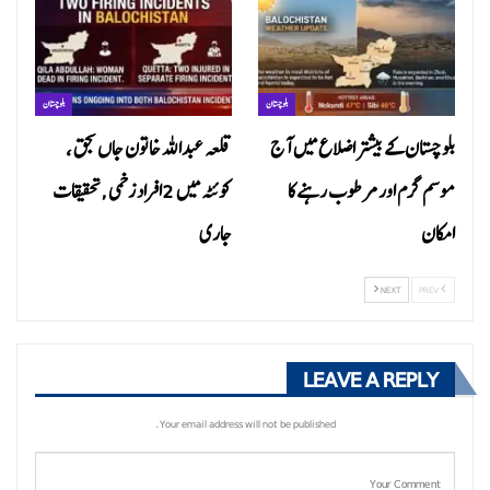
بلوچستان
بلوچستان
بلوچستان کے بیشتر اضلاع میں آج
قلعہ عبداللہ خاتون جاں بحق ،
موسم گرم اور مرطوب رہنے کا
کوئٹہ میں 2افراد زخمی ,تحقیقات
امکان
جاری
NEXT
PREV
LEAVE A REPLY
Your email address will not be published.