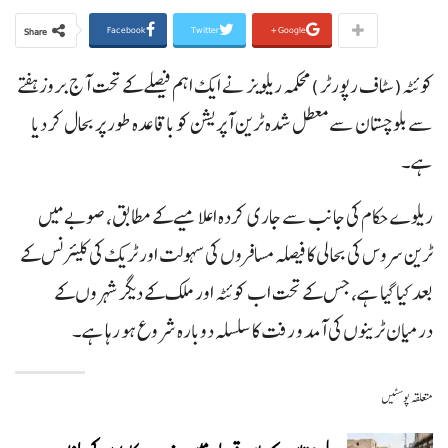
Facebook
Twitter
Google+
Share
کوئٹہ(سٹاف رپورٹر )محکمہ ریلویز نے ایک اہم فیصلے کے تحت آج بروزہفتے
سے بلوچستان سے معطل شدہ ٹرین آپریشن کو باقاعدہ طور پر بحال کر دیا
ہے۔
ریلوے حکام کی جانب سے جاری کردہ اعلامیے کے مطابق، صوبے میں
ٹرین سروس کی بحالی کا فیصلہ مسافروں کی سہولت اور ٹریک کی کلیئرنس کے
بعد کیا گیا ہے، جس کے تحت اب کوئٹہ اور ملک کے دیگر شہروں کے
درمیان ٹرینوں کی آمد و رفت کا سلسلہ دوبارہ شروع ہو رہا ہے۔
متعلقہ پوسٹیں