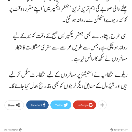
چلنے والی صوبے کی اہم ترین ٹرین ‘جعفر ایکسپریس’ اپنے مقررہ وقت پر
کوئٹہ ریلوے اسٹیشن سے روانہ ہو گئی ۔
اسی طرح، پشاور سے بھی جعفر ایکسپریس صبح کے وقت کوئٹہ کے لیے
روانہ ہو چکی ہے، جس سے طویل عرصے سے سفری مشکلات کا شکار
مسافروں نے سکھ کا سانس لیا ہے۔
ریلوے انتظامیہ نے اسٹیشنز پر مسافروں کے لیے انتظامات مکمل کر لیے
ہیں اور شیڈول کے مطابق دیگر ٹرینوں کو بھی بتدریج بحال کیا جائے گا۔
Facebook
Twitter
Google+
Share
PREV POST
NEXT POST