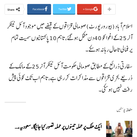
Facebook
Twitter
Google+
Share
اسلام آباد (بیورورپورٹ)صومالی قزاقوں کے قبضے میں موجود آئل ٹینکر
آنر 25کے اغوا کو 40دن مکمل ہوگئے، تاہم 10پاکستانیوں سمیت تمام
یرغمالی تاحال رہا نہ ہوسکے۔
سفارتی ذرائع کے مطابق صومالی حکومت آئل ٹینکر آنر 25کے مالک کے
ذریعے بحری قزاقوں سے مذاکرات کر رہی ہے، تاہم اب تک کوئی پیش
رفت نہیں ہوسکی۔
متعلقہ پوسٹیں
ایک ملک پر حملہ تینوں پر حملہ تصور کیا جائیگا، سعودیہ،…