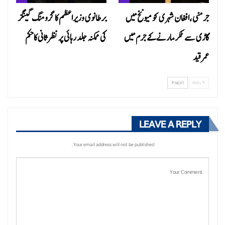
جرمنی،افغان شہری کو میونخ میں
برطانوی وزیراعظم کا گرومنگ گینگز
گاڑی سے ٹکر مارنے کے جرم میں
کی ممکنہ جلد رہائی پر نظرثانی کاحکم
عمر قید
NEXT
PREV
LEAVE A REPLY
Your email address will not be published.