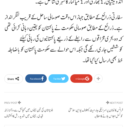
انڈونیشیائی، 1بھارتی اور 1 میانمار کا شہری شامل ہے۔
سفارتی ذرائع کے مطابق جہاز اس وقت صومالی ساحل کے قریب لنگر انداز
ہے۔ذرائع کے مطابق صومالی حکومت نے پاکستان کو یقین دہانی کرائی تھی
کہ وہ بحری قزاقوں سے رابطے کے ذریعے پاکستانیوں کی رہائی کیلئے
کوششیں جاری رکھے گی جبکہ اس حوالے سے حکومت پاکستان کو باضابطہ
خط بھی ارسال کیا گیا تھا۔
Facebook
Twitter
Google+
Share
PREV POST
NEXT POST
فرانس کا لبنان پر اسرائیلی جارحیت کیخلاف یو این سلامتی
بلوچستان کی تین جیلوں میں گنجائش سے دوگنا زائد
کونسل اجلاس بلانے کا مطالبہ
قیدی، جیلوں میں شدید رش کا انکشاف