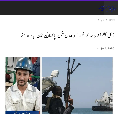
Home
دنیا
آئل ٹینکر آنر 25کے اغوا کے 40دن مکمل، پاکستانی یرغمالی رہا نہ ہوسکے
On
Jun 1, 2026