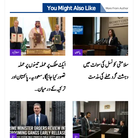
You Might Also Like
More From Author
پاکستان
اسلام آباد
سلامتی کونسل کی سوات میں
ایک ملک پر حملہ تینوں پر حملہ
دہشت گرد حملے کی مذمت
تصور کیا جائیگا، سعودیہ، پاکستان اور
ترکیہ کے درمیان…
دنیا
دنیا