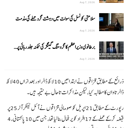
Aug 7, 2026
سلامتی کونسل کی سوات میں دہشت گرد حملے کی مذمت
Aug 7, 2026
برطانوی وزیراعظم کا گرومنگ گینگز کی ممکنہ جلد رہائی پر…
Aug 7, 2026
ذرائع کے مطابق قزاقوں نے ابتدا میں 10لاکھ ڈالر اور بعد ازاں 40لاکھ
ڈالر تاوان کا مطالبہ کیا، لیکن مذاکرات تاحال بے نتیجہ ہیں۔
رپورٹ کے مطابق 21اپریل کو صومالی قزاقوں نے آئل ٹینکر آنر 25پر
قبضہ کر کے عملے کے 17افراد کو یرغمال بنا لیا تھا، جن میں 10 پاکستانی، 4