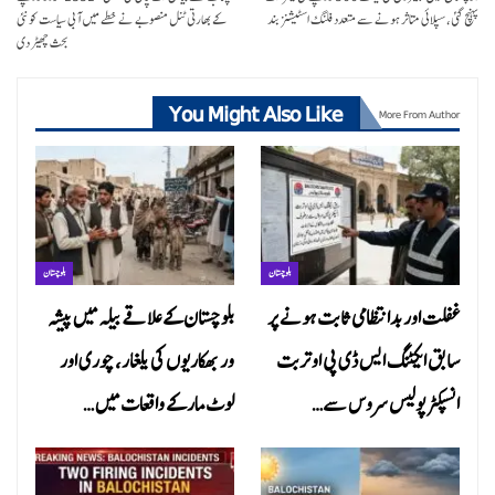
پہنچ گئی، سپلائی متاثر ہونے سے متعدد فلنگ اسٹیشنز بند
کے بھارتی ٹنل منصوبے نے خطے میں آبی سیاست کو نئی
بحث چھیڑ دی
You Might Also Like
More From Author
بلوچستان
بلوچستان
غفلت اور بدانتظامی ثابت ہونے پر
بلوچستان کے علاقے بیلہ میں پیشہ
سابق ایکٹنگ ایس ڈی پی او تربت
ور بھکاریوں کی یلغار، چوری اور
انسپکٹر پولیس سروس سے…
لوٹ مار کے واقعات میں…