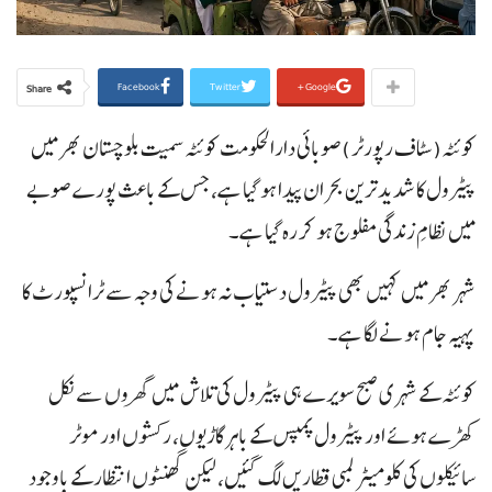
Facebook
Twitter
Google+
Share
کوئٹہ(سٹاف رپورٹر )صوبائی دارالحکومت کوئٹہ سمیت بلوچستان بھر میں
پیٹرول کا شدید ترین بحران پیدا ہو گیا ہے، جس کے باعث پورے صوبے
میں نظامِ زندگی مفلوج ہو کر رہ گیا ہے۔
شہر بھر میں کہیں بھی پیٹرول دستیاب نہ ہونے کی وجہ سے ٹرانسپورٹ کا
پہیہ جام ہونے لگا ہے۔
کوئٹہ کے شہری صبح سویرے ہی پیٹرول کی تلاش میں گھروں سے نکل
کھڑے ہوئے اور پیٹرول پمپس کے باہر گاڑیوں، رکشوں اور موٹر
سائیکلوں کی کلومیٹر لمبی قطاریں لگ گئیں، لیکن گھنٹوں انتظار کے باوجود