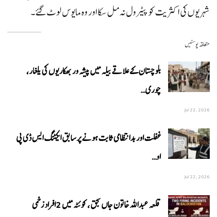
شہریوں کی اکثریت کو پیٹرول نہ مل سکا اور وہ مایوس لوٹ گئے۔
متعلقہ پوسٹیں
بلوچستان کے علاقے بیلہ میں پیشہ ور بھکاریوں کی یلغار،
چوری…
Jul 22, 2026
غفلت اور بدانتظامی ثابت ہونے پر سابق ایکٹنگ ایس ڈی پی
او…
Jul 22, 2026
قلعہ عبداللہ خاتون جاں بحق ، کوئٹہ میں 2افراد زخمی