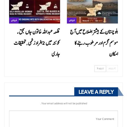
بلوچستان
بلوچستان
بلوچستان کے بیشتر اضلاع میں آج
قلعہ عبداللہ خاتون جاں بحق ،
موسم گرم اور مرطوب رہنے کا
کوئٹہ میں 2افراد زخمی ,تحقیقات
امکان
جاری
NEXT
PREV
LEAVE A REPLY
Your email address will not be published.