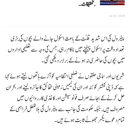
,تحقیقات…
Jul 20, 2026
پیٹرول کی اس شدید قلت کے باعث اسکول جانے والے بچوں کی بڑی
تعداد وقت پر اسکول پہنچنے میں ناکام رہی، جس کی وجہ سے تعلیمی اداروں
میں بچوں کی حاضری نہ ہونے کے برابر دیکھی گئی۔
شہریوں اور سماجی حلقوں نے ضلعی انتظامیہ کو آڑے ہاتھوں لیتے ہوئے کہا
ہے کہ ڈپٹی کمشنر کوئٹہ اور ان کی ٹیمیں زمینی حقائق کا جائزہ لینے اور بحران
حل کرنے کے بجائے صرف فوٹو سیشن اور کاغذی کارروائیوں میں
مصروف ہیں، جبکہ حکومت کی جانب سے پیٹرول کی بلاتعطل فراہمی کے
تمام دعوے یکسر جھوٹے ثابت ہوئے ہیں۔