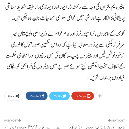
پیٹرولیم بحران کی وجہ سے رکشہ ڈرائیور اور دیہاڑی دار طبقہ شدید معاشی
پریشانی کا شکار ہے اور شہر میں عوامی سفری سہولیات ناپید ہو چکی ہیں۔
کوئٹہ کے تاجروں، ٹرانسپورٹرز اور عام عوام نے وزیر اعلی بلوچستان میر
سرفراز بگٹی سے پرزور مطالبہ کیا ہے کہ وہ اس سنگین صورتحال کا فوری
ازخود نوٹس لیں اور پیٹرول پمپ مالکان کی من مانیوں اور انتظامی غفلت
کے خلاف سخت ایکشن لیتے ہوئے صوبے میں پیٹرول کی فراہمی کو ہنگامی
بنیادوں پر بحال کریں۔
Facebook
Twitter
Google+
Share
PREV POST
NEXT POST
بلوچستان میں پیٹرول کی قیمت 500 روپے فی لیٹر تک
چناب سے بیاس تک پانی کی منتقلی؟ 2352 کروڑ روپے