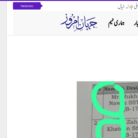
ی تبادلہ خیال
TRENDING
ار
ہماری ٹیم
پاکستان