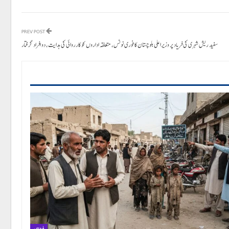
PREV POST
سفید ریش شہری کی فریاد پر وزیراعلی بلوچستان کا فوری نوٹس، متعلقہ اداروں کو کارروائی کی ہدایت، دو افراد گرفتار
بلوچستان