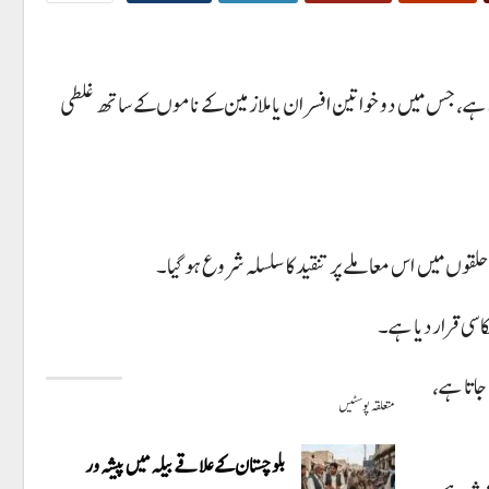
ی ہے، جس میں دو خواتین افسران یا ملازمین کے ناموں کے ساتھ غلطی
اسی قرار دیا ہے۔
 جاتا ہے،
متعلقہ پوسٹیں
بلوچستان کے علاقے بیلہ میں پیشہ ور
باعث ہے۔