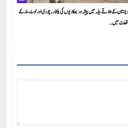
وچستان کے علاقے بیلہ میں پیشہ ور بھکاریوں کی یلغار، چوری اور لوٹ مار کے
قعات میں…