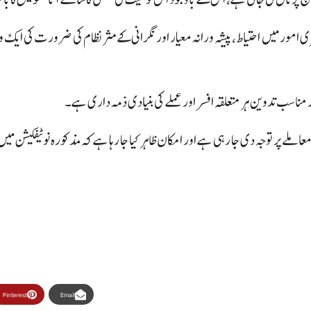
امور میں احتیاط، پیشہ ورانہ معیار اور نگرانی کے مثر نظام کی ضرورت کی ایک 
ناسب تدوین ہر متعلقہ افسر اور عملے کی بنیادی ذمہ داری ہے۔
املے پر توجہ دی جا رہی ہے اور امکان ظاہر کیا جا رہا ہے کہ مذکورہ نوٹیفکیشن 
Pinterest
Email