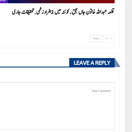
قلعہ عبداللہ خاتون جاں بحق ، کوئٹہ میں 2افراد زخمی ,تحقیقات جاری
NEXT
PREV
LEAVE A REPLY