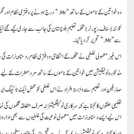
دو خواتین کے ناموں کے ساتھ “Mr.” درج ہونے پر دفتری نظام اور نگرانی کے طریقہ کار پر سوالات اٹھ گئے
کوئٹہ(سٹاف رپورٹر )محکمہ تعلیم بلوچستان کی جانب سے جاری کیے گئے ا
سے “Mr.” تحریر کر دیا گیا۔
اس غیر معمولی غلطی نے محکمہ کے انتظامی و دفتری نظام، دستاویزات کی 
مذکورہ نوٹیفکیشن میں خواتین کے ناموں کے ساتھ مرد حضرات کے لیے استعمال ہونے والا سابقہ “Mr.” درج کیے جانے کے بعد سوشل میڈیا اور مختلف حلق
صارفین اور تعلیم سے وابستہ افراد نے اس غلطی کو محض ایک ٹائپنگ ایرر ق
تعلیمی حلقوں کا کہنا ہے کہ سرکاری نوٹیفکیشنز نہ صرف متعلقہ محکموں کی نما
اس لیے ایسے دستاویزات میں معمولی نوعیت کی غلطیوں سے بھی اداروں ک
ان کا کہنا ہے کہ نوٹیفکیشن جاری کرنے سے قبل اس کی متعدد سطحوں پر جا