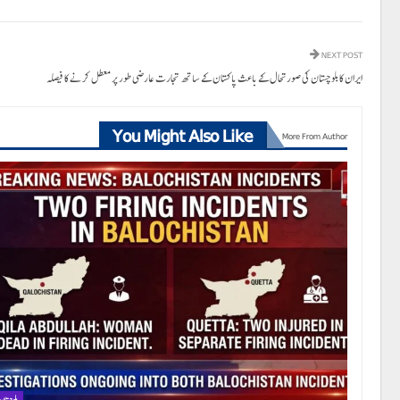
NEXT POST
ایران کا بلوچستان کی صورتحال کے باعث پاکستان کے ساتھ تجارت عارضی طور پر معطل کرنے کا فیصلہ
You Might Also Like
More From Author
بلوچستان