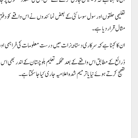
تعلیمی حلقوں اور سول سوسائٹی کے بعض نمائندوں نے اس واقعے کو دفتری 
مثال قرار دیا ہے۔
ان کا کہنا ہے کہ سرکاری دستاویزات میں درست معلومات کی فراہمی اور م
ذرائع کے مطابق اس واقعے کے بعد محکمہ تعلیم بلوچستان کے اندر بھی اس مع
تصحیح کرتے ہوئے نیا یا ترمیم شدہ اعلامیہ جاری کیا جا سکتا ہے۔