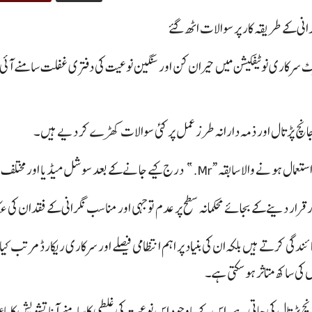
یک سرکاری نوٹیفکیشن میں حیران کن اور سنگین نوعیت کی دفتری غفلت سامنے آئ
جانچ پڑتال اور ذمہ دارانہ طرز عمل پر کئی سوالات کھڑے کر دیے ہیں۔
وں میں اس معاملے پر تنقید کا سلسلہ شروع ہو گیا۔
رار دینے کے بجائے محکمانہ سطح پر عدم توجہی اور مناسب نگرانی کے فقدان کی عک
ئندگی کرتے ہیں بلکہ ان کی بنیاد پر اہم انتظامی فیصلے اور سرکاری ریکارڈ مرتب کیا
ی ساکھ متاثر ہو سکتی ہے۔
نچ پڑتال کی جاتی ہے، اس کے باوجود اس نوعیت کی غلطی کا سامنے آنا تشویش کا 