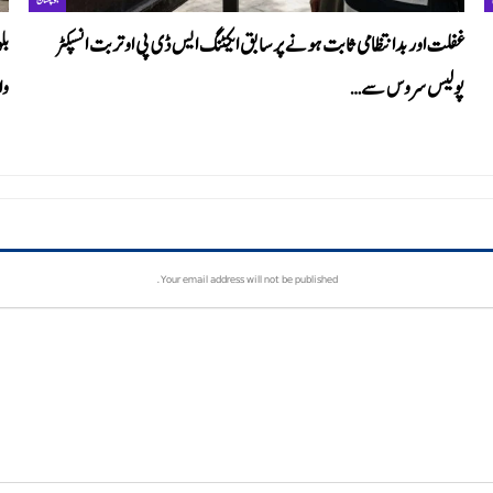
غفلت اور بدانتظامی ثابت ہونے پر سابق ایکٹنگ ایس ڈی پی او تربت انسپکٹر
بل
پولیس سروس سے…
وا
Your email address will not be published.