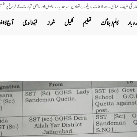
اخلہ کی حنیف عباسی سے ملاقات ، ریلوے تعاون، سرحد پار رابطوں اور باہمی تجارت کے فروغ پر تفصیل
روبار
کالم/ بلاگ
تعلیم
کھیل
شوبز
ٹیکنالوجی
آج کا اخب