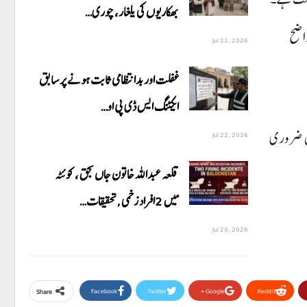
بھکاریوں کی یلغار، چوری…
واضح
Jul 22, 2026
غفلت اور بدانتظامی ثابت ہونے پر سابق
ایکٹنگ ایس ڈی پی او…
میں ضروری
Jul 22, 2026
قلعہ عبداللہ خاتون جاں بحق ، کوئٹہ
میں 2افراد زخمی ,تحقیقات…
Jul 20, 2026
Facebook
Twitter
Google+
ReddIt
Share