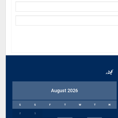
کلینڈر
August 2026
S
S
F
T
W
T
M
2
1