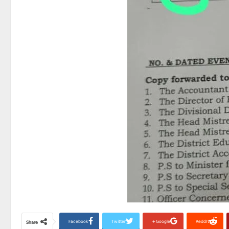
Facebook
Twitter
Google+
ReddIt
Share