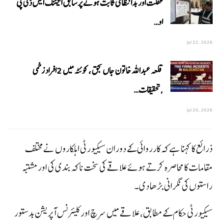
غفلت اور بدانتظامی ثابت ہونے پر سابق ایکٹنگ ایس ڈی پی
او…
Jul 22, 2026
قلعہ عبداللہ خاتون جاں بحق ، کوئٹہ میں 2افراد زخمی
,تحقیقات…
Jul 20, 2026
ذرائع کا کہنا ہے کہ کارروائی کے دوران سیکیورٹی اہلکاروں نے مختلف
مقامات کا محاصرہ کرتے ہوئے علاقے کی سخت ناکہ بندی کی اور مشتبہ
راستوں کی نگرانی بڑھا دی۔
سیکیورٹی حکام کے مطابق، علاقے میں سرچ اور کلیئرنس آپریشن بدستور