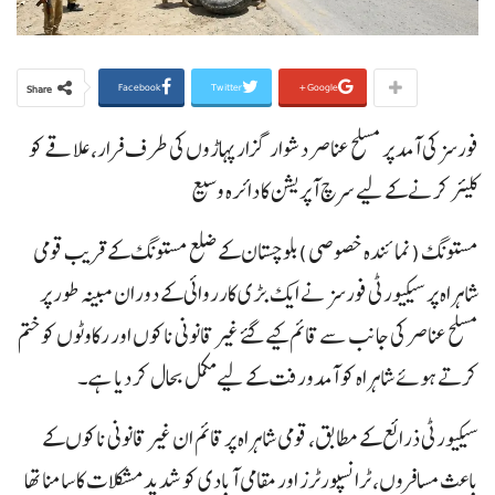
Facebook
Twitter
Google+
Share
فورسز کی آمد پر مسلح عناصر دشوار گزار پہاڑوں کی طرف فرار، علاقے کو
کلیئر کرنے کے لیے سرچ آپریشن کا دائرہ وسیع
مستونگ (نمائندہ خصوصی )بلوچستان کے ضلع مستونگ کے قریب قومی
شاہراہ پر سیکیورٹی فورسز نے ایک بڑی کارروائی کے دوران مبینہ طور پر
مسلح عناصر کی جانب سے قائم کیے گئے غیر قانونی ناکوں اور رکاوٹوں کو ختم
کرتے ہوئے شاہراہ کو آمدورفت کے لیے مکمل بحال کر دیا ہے۔
سیکیورٹی ذرائع کے مطابق، قومی شاہراہ پر قائم ان غیر قانونی ناکوں کے
باعث مسافروں، ٹرانسپورٹرز اور مقامی آبادی کو شدید مشکلات کا سامنا تھا