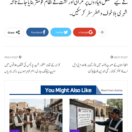
کے لیے مستقل بنیادوں پر نگرانی اور گشت کے نظام کو مثر بنایا جائے تاکہ
شہری بلا خوف و خطر سفر کر سکیں۔
Facebook
Twitter
Google+
Share
PREV POST
NEXT POST
افغانستان کے صوبے ہلمند میں فائرنگ، کالعدم بی ایل
کوئٹہ کے تھانہ منظور شہید پولیس کی مختلف علاقوں میں
اے کا سینئر کمانڈر محی الدین بلوچ ہلاک
سنیپ چیکنگ جاری، اہم شاہراہوں پر ناکہ بندیاں
You Might Also Like
More From Author