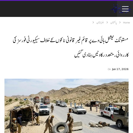
Home
پاکستان
بلوچستان
مستونگ نیشنل ہائی وے پر قائم غیر قانونی ناکوں کے خلاف سیکیورٹی فورسز کی
کارروائی، متعدد رکاوٹیں ہٹا دی گئیں
On
Jun 17, 2026