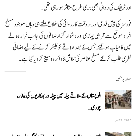
اور ٹریفک کی روانی بھی بری طرح متاثر ہو رہی تھی۔
فورسز کی پیش قدمی اور بروقت کارروائی کی اطلاع ملتے ہی وہاں موجود مسلح
افراد موقع سے قریبی پہاڑی اور دشوار گزار علاقوں کی جانب فرار ہونے
میں کامیاب ہوگئے، جس کے بعد علاقے کو کلیئر کرنے کے لیے اضافی
نفری طلب کر کے مسلح عناصر کی تلاش کا دائرہ وسیع کر دیا گیا ہے۔
متعلقہ پوسٹیں
بلوچستان کے علاقے بیلہ میں پیشہ ور بھکاریوں کی یلغار،
چوری…
Jul 22, 2026