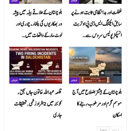
بلوچستان
بلوچستان
غفلت اور بدانتظامی ثابت ہونے پر
بلوچستان کے علاقے بیلہ میں پیشہ
سابق ایکٹنگ ایس ڈی پی او تربت
ور بھکاریوں کی یلغار، چوری اور
انسپکٹر پولیس سروس سے…
لوٹ مار کے واقعات میں…
بلوچستان
بلوچستان
بلوچستان کے بیشتر اضلاع میں آج
قلعہ عبداللہ خاتون جاں بحق ،
موسم گرم اور مرطوب رہنے کا
کوئٹہ میں 2افراد زخمی ,تحقیقات
امکان
جاری
NEXT
PREV