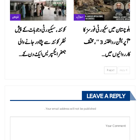
اسلام آباد
بلوچستان
بلوچستان میں سکیورٹی فورسز کا
کوئٹہ، سیکیورٹی وجوہات کے پیش
“آپریشن ردالفتنہ 3″، مختلف
نظر کوئٹہ سے پشاور جانے والی
کارروائیوں میں…
جعفر ایکسپریس ایک دن کے…
NEXT
PREV
LEAVE A REPLY
Your email address will not be published.