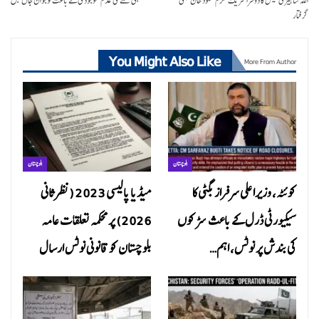
اللہ شاہیزئی کیس کا دوسرا شریک ملزم محمود خان بھی
طبی عملے کی عدم موجودگی کے باعث نوجوان جاں بحق
گرفتار
You Might Also Like
More From Author
بلوچستان
بلوچستان
کوئٹہ، وزیراعلی سرفراز بگٹی کا
میڈیا پالیسی 2023 (نظرثانی
سیکیورٹی ڈرل کے باعث سڑکوں
2026) پر محکمہ تعلقات عامہ
کی بندش پر نوٹس، اہم…
بلوچستان کو قانونی نوٹس ارسال