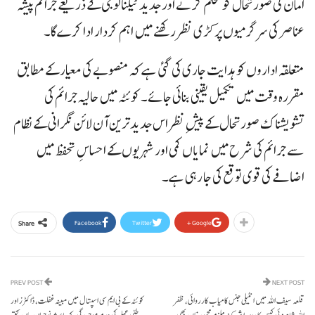
امان کی صورتحال کو مستحکم کرنے اور جدید ٹیکنالوجی کے ذریعے جرائم پیشہ
عناصر کی سرگرمیوں پر کڑی نظر رکھنے میں اہم کردار ادا کرے گا۔
متعلقہ اداروں کو ہدایت جاری کی گئی ہے کہ منصوبے کی معیار کے مطابق
مقررہ وقت میں تکمیل یقینی بنائی جائے۔ کوئٹہ میں حالیہ جرائم کی
تشویشناک صورتحال کے پیشِ نظر اس جدید ترین آن لائن نگرانی کے نظام
سے جرائم کی شرح میں نمایاں کمی اور شہریوں کے احساسِ تحفظ میں
اضافے کی قوی توقع کی جا رہی ہے۔
Facebook
Twitter
Google+
Share
PREV POST
NEXT POST
قلعہ سیف اللہ میں انٹیلی جنس کامیاب کارروائی، ظفر
کوئٹہ کے بی ایم سی اسپتال میں مبینہ غفلت، ڈاکٹرز اور