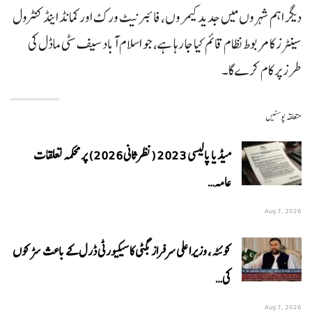
دیگر اہم شہروں میں جدید کیمروں، فائبر نیٹ ورک اور کمانڈ اینڈ کنٹرول
سینٹرز کا مربوط نظام قائم کیا جا رہا ہے، جو اسلام آباد سیف سٹی ماڈل کی
طرز پر کام کرے گا۔
متعلقہ پوسٹیں
میڈیا پالیسی 2023 (نظرثانی 2026) پر محکمہ تعلقات
عامہ…
Aug 7, 2026
کوئٹہ، وزیراعلی سرفراز بگٹی کا سیکیورٹی ڈرل کے باعث سڑکوں
کی…
Aug 7, 2026