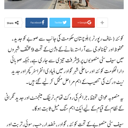
Facebook
Twitter
Google+
Share
کوئٹہ(سٹاف رپورٹر )بلوچستان حکومت کی جانب سے صوبے کو جدید،
محفوظ اور ٹیکنالوجی سے آراستہ بنانے کے وژن کے تحت 9 مختلف شہروں
میں سیف سٹی منصوبوں پر پیشرفت تیزی سے جاری ہے، جبکہ صوبائی
دارالحکومت کوئٹہ اور ساحلی شہر گوادر میں بنیادی انفراسٹرکچر اور جدید
نیٹ ورک کی تنصیب کے اہم مراحل مکمل کر لیے گئے ہیں۔
یہ منصوبہ عوامی تحفظ، جرائم کی روک تھام، ٹریفک مینجمنٹ اور جدید نگرانی
کے نظام کے قیام کے لیے ایک اہم سنگ میل ثابت ہوگا۔
سیف سٹی منصوبے کے تحت کوئٹہ، گوادر، خضدار، حب، سوئی، تربت اور