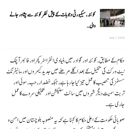
کوئٹہ، سیکیورٹی وجوہات کے پیش نظر کوئٹہ سے پشاور جانے
والی…
Aug 7, 2026
حکام کے مطابق، کوئٹہ اور گوادر میں بنیادی انفراسٹرکچر اور فائبر آپٹک
نیٹ ورک کی تکمیل کے بعد اگلے مرحلے میں جدید کیمروں اور مانیٹرنگ
سسٹمز کی تنصیب کا عمل تیز کیا جا رہا ہے، جبکہ خضدار، حب، سوئی اور
تربت سمیت دیگر شہروں میں سائٹ سلیکشن اور تکنیکی سروے کا عمل
جاری ہے۔
صوبائی حکومت کے اعلی حکام کا کہنا ہے کہ یہ منصوبہ بلوچستان میں امن و