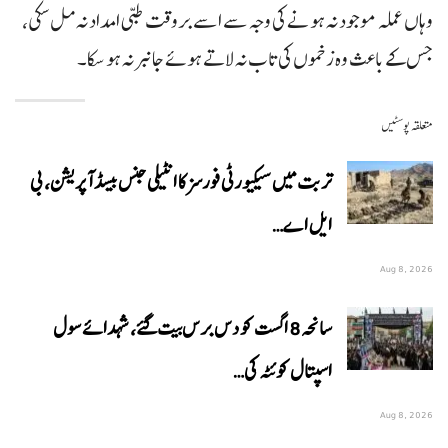
وہاں عملہ موجود نہ ہونے کی وجہ سے اسے بروقت طبی امداد نہ مل سکی،
جس کے باعث وہ زخموں کی تاب نہ لاتے ہوئے جانبر نہ ہو سکا۔
متعلقہ پوسٹیں
تربت میں سیکیورٹی فورسز کا انٹیلی جنس بیسڈ آپریشن، بی
ایل اے…
Aug 8, 2026
سانحہ 8 اگست کو دس برس بیت گئے، شہدائے سول
اسپتال کوئٹہ کی…
Aug 8, 2026