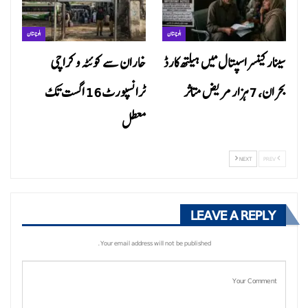
بلوچستان
بلوچستان
سینار کینسر اسپتال میں ہیلتھ کارڈ
خاران سے کوئٹہ و کراچی
بحران، 7 ہزار مریض متاثر
ٹرانسپورٹ 16 اگست تک
معطل
NEXT
PREV
LEAVE A REPLY
Your email address will not be published.