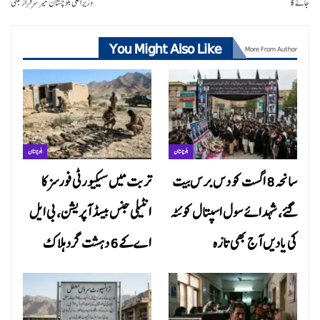
جائے گا
وزیراعلی بلوچستان میر سرفراز بگٹی
You Might Also Like
More From Author
بلوچستان
بلوچستان
سانحہ 8 اگست کو دس برس بیت
تربت میں سیکیورٹی فورسز کا
گئے، شہدائے سول اسپتال کوئٹہ
انٹیلی جنس بیسڈ آپریشن، بی ایل
کی یادیں آج بھی تازہ
اے کے 6 دہشت گرد ہلاک