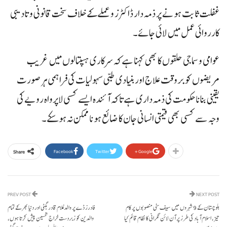
غفلت ثابت ہونے پر ذمہ دار ڈاکٹرز و عملے کے خلاف سخت قانونی و تادیبی
کارروائی عمل میں لائی جائے۔
عوامی و سماجی حلقوں کا بھی کہنا ہے کہ سرکاری ہسپتالوں میں غریب
مریضوں کو بروقت علاج اور بنیادی طبی سہولیات کی فراہمی ہر صورت
یقینی بنانا حکومت کی ذمہ داری ہے تاکہ آئندہ ایسے کسی لاپرواہ رویے کی
وجہ سے کسی بھی قیمتی انسانی جان کا ضائع ہونا ممکن نہ ہو سکے۔
Facebook
Twitter
Google+
Share
PREV POST
NEXT POST
بلوچستان کے 9 شہروں میں سیف سٹی منصوبوں پر کام
فادرز ڈے پر والدغلام قادر بگٹی اور دنیا بھر کے تمام
تیز، اسلام آباد کی طرز پر آن لائن نگرانی کا نظام قائم کیا
والدین کو زبردست خراجِ تحسین پیش کرتا ہوں،