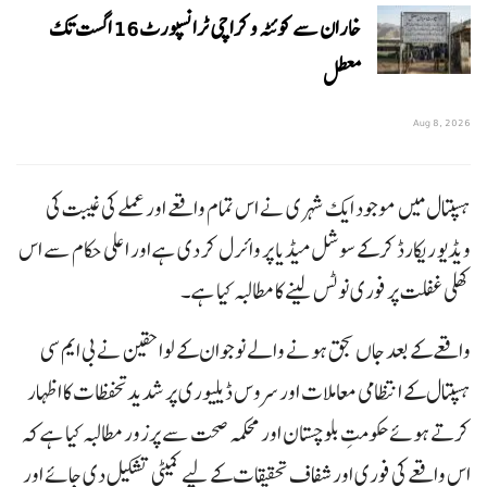
خاران سے کوئٹہ و کراچی ٹرانسپورٹ 16 اگست تک
معطل
Aug 8, 2026
ہسپتال میں موجود ایک شہری نے اس تمام واقعے اور عملے کی غیبت کی
ویڈیو ریکارڈ کر کے سوشل میڈیا پر وائرل کر دی ہے اور اعلی حکام سے اس
کھلی غفلت پر فوری نوٹس لینے کا مطالبہ کیا ہے۔
واقعے کے بعد جاں بحق ہونے والے نوجوان کے لواحقین نے بی ایم سی
ہسپتال کے انتظامی معاملات اور سروس ڈیلیوری پر شدید تحفظات کا اظہار
کرتے ہوئے حکومتِ بلوچستان اور محکمہ صحت سے پرزور مطالبہ کیا ہے کہ
اس واقعے کی فوری اور شفاف تحقیقات کے لیے کمیٹی تشکیل دی جائے اور