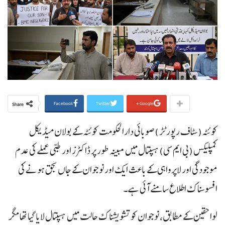
Facebook
Twitter
Google+
Share
کوئٹہ(سٹاف رپورٹڑ )صوبائی دارالحکومت کوئٹہ کے بولان میڈیکل
کمپلیکس (بی ایم سی) ہسپتال میں مبینہ طور پر ڈاکٹرز اور طبی عملے کی عدم
موجودگی اور لاپرواہی کے باعث ایک اور نوجوان کے جاں بحق ہونے کی
افسوسناک اطلاع سامنے آئی ہے۔
لواحقین کے مطابق، نوجوان کو تشویشناک حالت میں ہسپتال لایا گیا تھا مگر