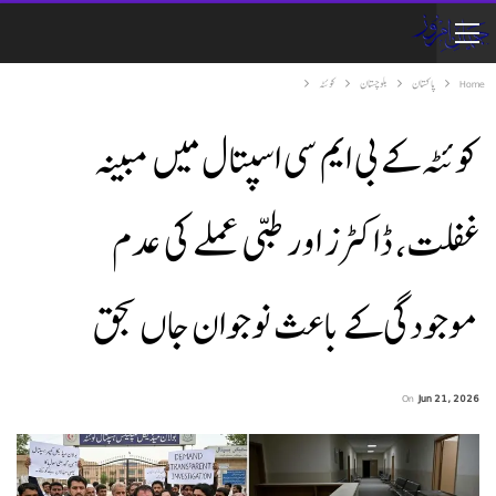
Home
پاکستان
بلوچستان
کوئٹہ
کوئٹہ کے بی ایم سی اسپتال میں مبینہ
غفلت، ڈاکٹرز اور طبی عملے کی عدم
موجودگی کے باعث نوجوان جاں بحق
On
Jun 21, 2026