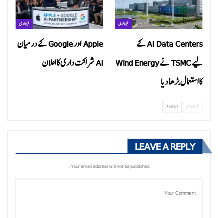
ٹیکنالوجی
ٹیکنالوجی
AI Data Centers کے
Apple اور Google کے درمیان
لیے TSMC نے Wind Energy
AI شراکت داری کا اعلان
کا استعمال بڑھا دیا
NEXT
PREV
LEAVE A REPLY
Your email address will not be published.