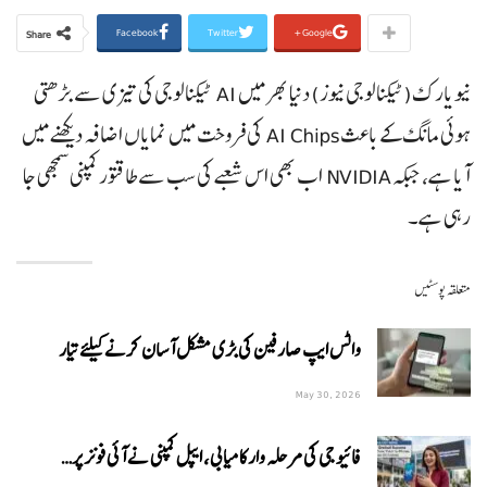
Facebook
Twitter
Google+
Share
نیو یارک(ٹیکنالوجی نیوز) دنیا بھر میں AI ٹیکنالوجی کی تیزی سے بڑھتی
ہوئی مانگ کے باعث AI Chips کی فروخت میں نمایاں اضافہ دیکھنے میں
آیا ہے، جبکہ NVIDIA اب بھی اس شعبے کی سب سے طاقتور کمپنی سمجھی جا
رہی ہے۔
متعلقہ پوسٹیں
واٹس ایپ صارفین کی بڑی مشکل آسان کرنے کیلئے تیار
May 30, 2026
فائیو جی کی مرحلہ وار کامیابی، ایپل کمپنی نے آئی فونز پر…