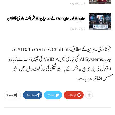
May 13, 2026
Apple اور Google کے درمیان AI شراکت داری کا اعلان
May 11, 2026
ٹیکنالوجی ماہرین کے مطابق AI Data Centers، Chatbots اور
جدید AI Systems کی تیاری میں NVIDIA کی چپس سب سے زیادہ
استعمال کی جا رہی ہیں، جس کے باعث کمپنی کی مارکیٹ ویلیو میں بھی
مسلسل اضافہ ہو رہا ہے۔
Facebook
Twitter
Google+
Share