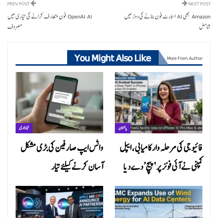
PREV POST
NEXT POST
Amazon بھی AI اسمارٹ فون بنانے کی دوڑ میں
OpenAI AI فون متعارف کرانے کی تیاری میں
شامل
مصروف
You Might Also Like
More From Author
پاکستان
ٹیکنالوجی
فائیو جی کی مرحلہ وار کامیابی، ایپل
واٹس ایپ صارفین کی بڑی مشکل
کمپنی نے آئی فونز پر ‘پیچ’ دے دیا
آسان کرنے کیلئے تیار