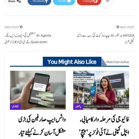
Facebook
Twitter
Google+
Share
PREV POST
NEXT POST
NVIDIA بدستور AI چپ مارکیٹ کی سب سے بڑی
AI Agents مستقبل کی دنیا بدل دیں گے،
کمپنی قرار
Qualcomm کے سی ای او کا بڑا دعویٰ
You Might Also Like
More From Author
پاکستان
ٹیکنالوجی
فائیو جی کی مرحلہ وار کامیابی،
واٹس ایپ صارفین کی بڑی
ایپل کمپنی نے آئی فونز پر ‘پیچ’
مشکل آسان کرنے کیلئے تیار