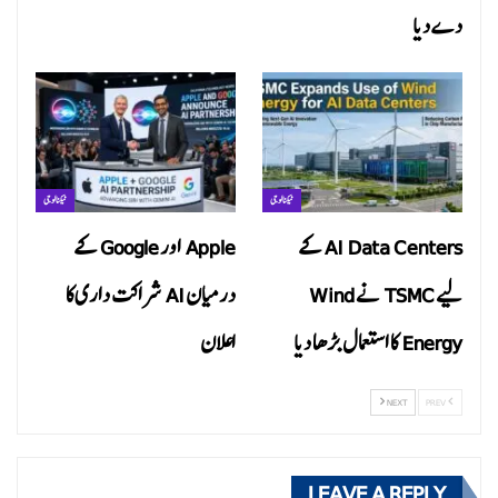
دے دیا
ٹیکنالوجی
ٹیکنالوجی
AI Data Centers کے
Apple اور Google کے
لیے TSMC نے Wind
درمیان AI شراکت داری کا
Energy کا استعمال بڑھا دیا
اعلان
NEXT
PREV
LEAVE A REPLY