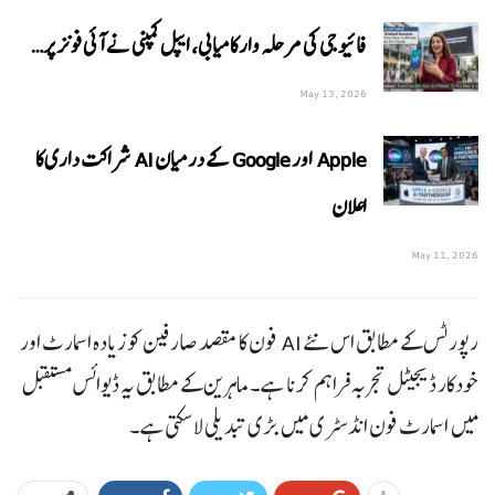
فائیو جی کی مرحلہ وار کامیابی، ایپل کمپنی نے آئی فونز پر…
May 13, 2026
Apple اور Google کے درمیان AI شراکت داری کا
اعلان
May 11, 2026
رپورٹس کے مطابق اس نئے AI فون کا مقصد صارفین کو زیادہ اسمارٹ اور
خودکار ڈیجیٹل تجربہ فراہم کرنا ہے۔ ماہرین کے مطابق یہ ڈیوائس مستقبل
میں اسمارٹ فون انڈسٹری میں بڑی تبدیلی لا سکتی ہے۔