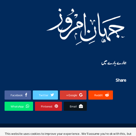
ہمارے بارے میں
Share
Facebook
Twitter
Google+
ReddIt
WhatsApp
Pinterest
Email
© 2026 - jahan-e-imroz. All Rights Reserved.
This website uses cookies to improve your experience. We'll assume you're ok with this, but