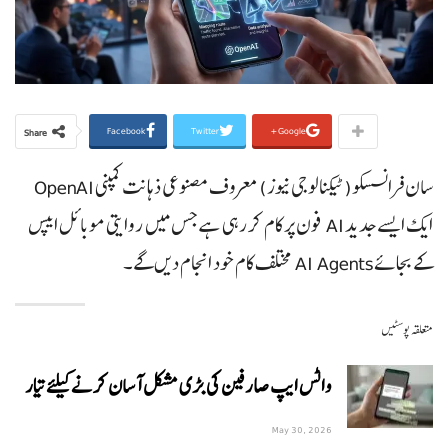
Facebook
Twitter
Google+
Share
سان فرانسسکو(ٹیکنالوجی نیوز) معروف مصنوعی ذہانت کمپنی OpenAI
ایک ایسے جدید AI فون پر کام کر رہی ہے جس میں روایتی موبائل ایپس
کے بجائے AI Agents مختلف کام خود انجام دیں گے۔
متعلقہ پوسٹیں
واٹس ایپ صارفین کی بڑی مشکل آسان کرنے کیلئے تیار
May 30, 2026