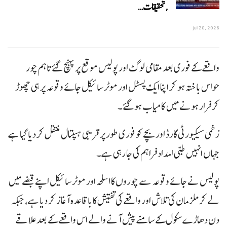
,تحقیقات…
Jul 20, 2026
واقعے کے فوری بعد مقامی لوگ اور پولیس موقع پر پہنچ گئے تاہم چور
حواس باختہ ہو کر اپنا ایک پسٹل اور موٹر سائیکل جائے وقوعہ پر ہی چھوڑ
کر فرار ہونے میں کامیاب ہو گئے۔
زخمی سیکیورٹی گارڈ اور بچے کو فوری طور پر قریبی ہسپتال منتقل کر دیا گیا ہے
جہاں انہیں طبی امداد فراہم کی جا رہی ہے۔
پولیس نے جائے وقوعہ سے چوروں کا اسلحہ اور موٹر سائیکل اپنے قبضے میں
لے کر ملزمان کی تلاش اور واقعے کی تفتیش کا باقاعدہ آغاز کر دیا ہے، جبکہ
دن دھاڑے سکول کے سامنے پیش آنے والے اس واقعے کے بعد علاقے