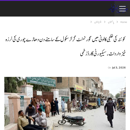
Home
پاکستان
بلوچستان
کوئٹہ کی خلجی کالونی میں گورنمنٹ گرلز سکول کے سامنے دن دھاڑے چوری کی لرزہ
خیز واردات، سیکیورٹی گارڈزخمی
On
Jul 3, 2026