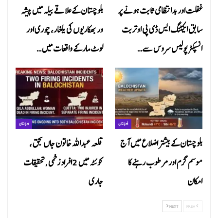
غفلت اور بدانتظامی ثابت ہونے پر
بلوچستان کے علاقے بیلہ میں پیشہ
سابق ایکٹنگ ایس ڈی پی او تربت
ور بھکاریوں کی یلغار، چوری اور
انسپکٹر پولیس سروس سے…
لوٹ مار کے واقعات میں…
بلوچستان
بلوچستان
بلوچستان کے بیشتر اضلاع میں آج
قلعہ عبداللہ خاتون جاں بحق ،
موسم گرم اور مرطوب رہنے کا
کوئٹہ میں 2افراد زخمی ,تحقیقات
امکان
جاری
NEXT
PREV