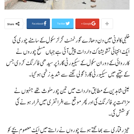
Facebook
Twitter
Google+
Share
خلجی کالونی میں دن دھاڑے گورنمنٹ گرلز سکول کے سامنے چوری کی
ایک انتہائی تشویشناک واردات پیش آئی ہے جہاں مسلح چوروں نے
کارروائی کے دوران سکول کے سیکیورٹی گارڈ پر سیدھی فائرنگ کر دی جس
کے نتیجے میں سیکیورٹی گارڈ گولی لگنے سے شدید زخمی ہو گیا۔
عینی شاہدین کے مطابق واردات میں تین چور ملوث تھے جنہوں نے
مزاحمت پر فائرنگ کی اور پھر موقع سے افراتفری میں فرار ہونے کی
کوشش کی۔
تیز رفتاری سے بھاگتے ہوئے چوروں نے راستے میں ایک معصوم بچے کو