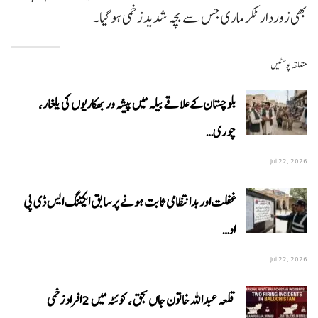
بھی زوردار ٹکر ماری جس سے بچہ شدید زخمی ہو گیا۔
متعلقہ پوسٹیں
بلوچستان کے علاقے بیلہ میں پیشہ ور بھکاریوں کی یلغار،
چوری…
Jul 22, 2026
غفلت اور بدانتظامی ثابت ہونے پر سابق ایکٹنگ ایس ڈی پی
او…
Jul 22, 2026
قلعہ عبداللہ خاتون جاں بحق ، کوئٹہ میں 2افراد زخمی